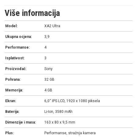
Više informacija
Model:
XA2 Ultra
Ukupna ocjena:
3,9
Performanse:
4
Isplativost:
3
Proizvođač:
Sony
Pohrana:
32 GB
Memorija:
4 GB
Ekran:
6,0“ IPS LCD, 1920 x 1080 piksela
Baterija:
Li-Ion, 3580 mAh
Dimenzije i masa:
163 x 80 x 9,5 mm
Plus:
Performanse, stražnja kamera