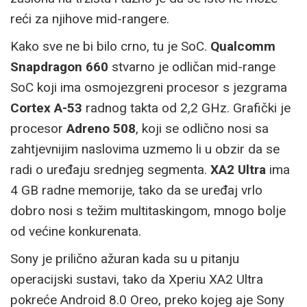
reći za njihove mid-rangere.
Kako sve ne bi bilo crno, tu je SoC.
Qualcomm
Snapdragon 660
stvarno je odličan mid-range
SoC koji ima osmojezgreni procesor s jezgrama
Cortex A-53
radnog takta od 2,2 GHz. Grafički je
procesor
Adreno 508
, koji se odlično nosi sa
zahtjevnijim naslovima uzmemo li u obzir da se
radi o uređaju srednjeg segmenta.
XA2 Ultra
ima
4 GB radne memorije, tako da se uređaj vrlo
dobro nosi s težim multitaskingom, mnogo bolje
od većine konkurenata.
Sony je prilično ažuran kada su u pitanju
operacijski sustavi, tako da Xperiu XA2 Ultra
pokreće Android 8.0 Oreo, preko kojeg aje Sony