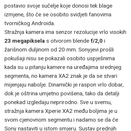
postavio svoje sučelje koje donosi tek blage
izmjene, što će se osobito svidjeti fanovima
tvorničkog Androida.
Stražnja kamera ima senzor rezolucije vrlo visokih
23 megapiksela
s otvorom blende
f/2,0
i
žarišnom duljinom od 20 mm. Sonyjevi prošli
pokušaji nisu se pokazali osobito uspješnima
kada su u pitanju kamere na uređajima srednjeg
segmenta, no kamera XA2 znak je da se stvari
mijenjaju nabolje. Dinamički je raspon vrlo dobar,
dok je oštrina umjetno povišena, tako da detalji
ponekad izgledaju neprirodno. Sve u svemu,
stražnja kamera Xperie XA2 među boljima je u
svom cjenovnom segmentu i nadamo se da će
Sony nastaviti u istom smjeru. Sustav prednjih