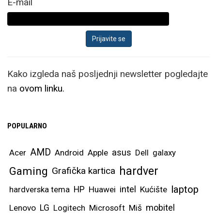
E-mail
Kako izgleda naš posljednji newsletter pogledajte
na
ovom linku.
POPULARNO
AMD
asus
Acer
Android
Apple
Dell
galaxy
hardver
Gaming
Grafička kartica
laptop
intel
hardverska tema
HP
Huawei
Kućište
mobitel
Lenovo
LG
Logitech
Microsoft
Miš