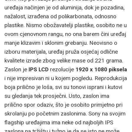
uređaja načinjen je od aluminija, dok je pozadina,
nažalost, izrađena od polikarbonata, odnosno
plastike. Nismo obožavatelji plastike, osobito ne u
ovom cjenovnom rangu, no ona barem čini uređaj
manje klizavim i sklonim grebanju. Neovisno o
izboru materijala, uređaj pruža osjećaj odlične
kvalitete izrade zbog velike mase od 221 grama.
Zaslon je
IPS LCD
rezolucije
1920 x 1080 piksela
i nije impresivan ni u kojem pogledu. Reprodukcija
boja prilično je loša, svi su tonovi isprani i kutovi
su gledanja tek prosječni. Usto, zaslon ima
prilično spor odaziv, što je osobito primjetno pri
skrolanju po početnim zaslonima. Sony na svojim
flagship uređajima ima neke od najboljih IPS
zaslona na tržištu i tužno je da se isto ne može