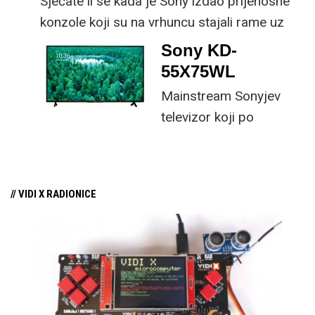
Sjećate li se kada je Sony izdao prijenosne
konzole koji su na vrhuncu stajali rame uz
rame s kraljem prijenosnih konzola,
Sony KD-
Nintendom? Čini se da se i Sony sjeća,
55X75WL
barem prema navodnoj izjavi tehnološkog
Mainstream Sonyjev
giganta.
televizor koji po
relativno pristupačnoj
cijeni nudi sasvim dobre
mogućnosti, uz
// VIDI X RADIONICE
standardno kvalitetan
Sonyjev procesor slike.
Najbolja značajka ovog
TV-a je moderno
softversko sučelje
Google TV s podrškom