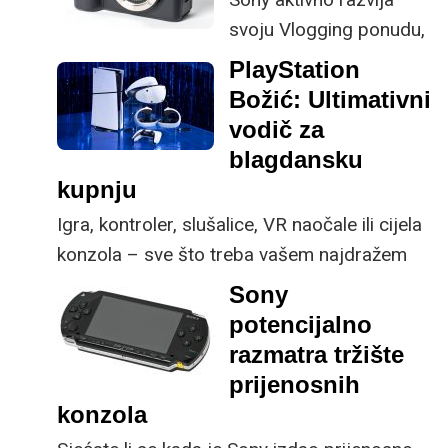
namjenjen za dnevni
svoju Vlogging ponudu,
boravak ili za Man Cave.
a novi model ZV-E1
PlayStation
Posljednjih par godina
napravljen je kako bi
Božić: Ultimativni
televizori su dosta
zauzeo prijestolje
vodič za
napredovali tehnološki,
blagdansku
pa se za pristupačnu
kupnju
cijenu mogu pronaći
Igra, kontroler, slušalice, VR naočale ili cijela
zanimljive tehnologije
konzola – sve što treba vašem najdražem
kao što su MiniLED
gameru na jednom mjestu. Donosimo vam
pozadinsko osvjetljenje
Sony
sve što morate znati za ovogodišnju
ili visoka brzina
potencijalno
blagdansku kupnju.
osvježavanja zaslona
razmatra tržište
za gamere.
prijenosnih
konzola