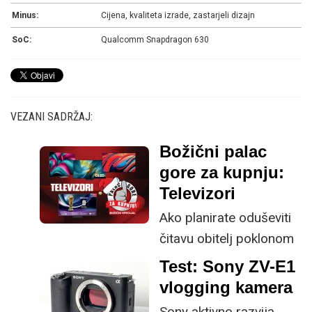
Minus:
Cijena, kvaliteta izrade, zastarjeli dizajn
SoC:
Qualcomm Snapdragon 630
VEZANI SADRŽAJ:
Božični palac
gore za kupnju:
Televizori
Ako planirate oduševiti
čitavu obitelj poklonom
većim i od božićnog
Test: Sony ZV-E1
drvca, televizor je za
vlogging kamera
vas pun pogodak bio on
Sony aktivno razvija