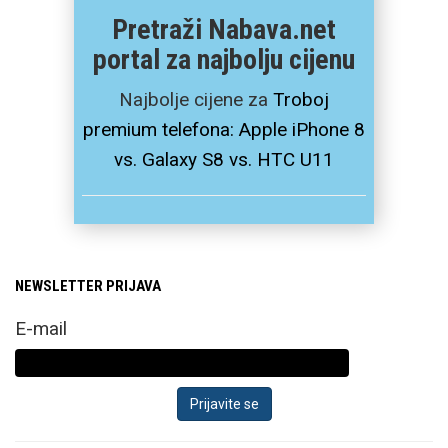
Novi flagship preklopni
Pretraži Nabava.net
mobitel sada nosi ime
portal za najbolju cijenu
Samsung Galaxy Z
Fold8 Ultra zadržava
Najbolje cijene za
Troboj
postojeći format,
premium telefona: Apple iPhone 8
odnosno unutarnji
vs. Galaxy S8 vs. HTC U11
otklopljeni zaslon
zadržava omjer stranica
i dijagonalu od
impresivnih 8”.
NEWSLETTER PRIJAVA
Samsung ističe kako je
E-mail
dizajn ovog modela
kreiran specifično za
multitasking i rad
primjerice u office