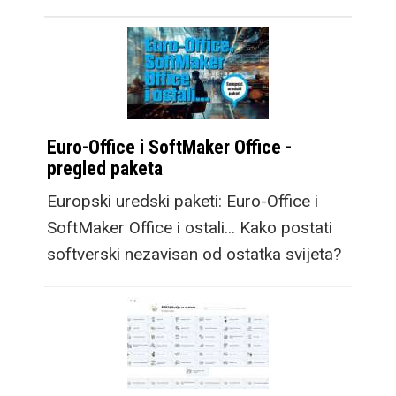
od novog Fold8 Ultra
modela, video sadržaj
na njemu je gotovo iste
veličine, dok croppanje
za dobivanje fullscreen
Euro-Office i SoftMaker Office -
iskustva reže vrlo mali
pregled paketa
postotak videa.
Europski uredski paketi: Euro-Office i
SoftMaker Office i ostali... Kako postati
Osim mobitela,
softverski nezavisan od ostatka svijeta?
Samsung predstavlja i
nove satove, Galaxy
Watch9, kao i premium
opciju, Galaxy Watch
Ultra2. Osim većih
baterija koje omogućuju