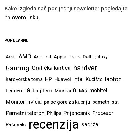
aplikacijama, gdje
Kako izgleda naš posljednji newsletter pogledajte
možete bez problema
na
ovom linku.
imati otvorena dva
dokumenta, pisati
POPULARNO
bilješke ili čak cijele
tekstove, uređivati
AMD
asus
Acer
Android
Apple
Dell
galaxy
tablice, itd. Samsung
hardver
Gaming
Grafička kartica
OneUI sustav
optimiziran je i za
laptop
intel
hardverska tema
HP
Huawei
Kućište
prikaz tri različite
mobitel
Lenovo
LG
Logitech
Microsoft
Miš
aplikacije, a za one
Monitor
nVidia
palac gore za kupnju
pametni sat
najekstremnije, možete i
četvrtu otvoriti kao
Pametni telefon
Prijenosnik
Philips
Procesor
recenzija
lebdeći prozor.
sadržaj
Računalo