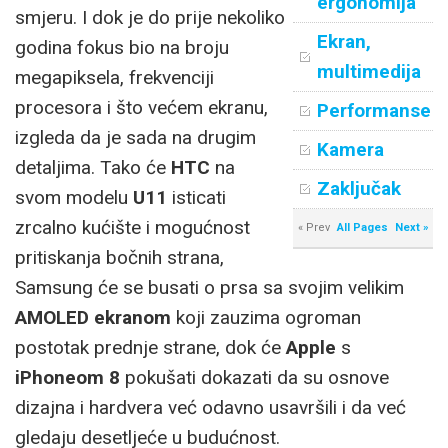
ergonomija
smjeru. I dok je do prije nekoliko
Ekran,
godina fokus bio na broju
multimedija
megapiksela, frekvenciji
procesora i što većem ekranu,
Performanse
izgleda da je sada na drugim
Kamera
detaljima. Tako će
HTC
na
Zaključak
svom modelu
U11
isticati
zrcalno kućište i mogućnost
« Prev
All Pages
Next »
pritiskanja bočnih strana,
Samsung će se busati o prsa sa svojim velikim
AMOLED ekranom
koji zauzima ogroman
postotak prednje strane, dok će
Apple
s
iPhoneom 8
pokušati dokazati da su osnove
dizajna i hardvera već odavno usavršili i da već
gledaju desetljeće u budućnost.