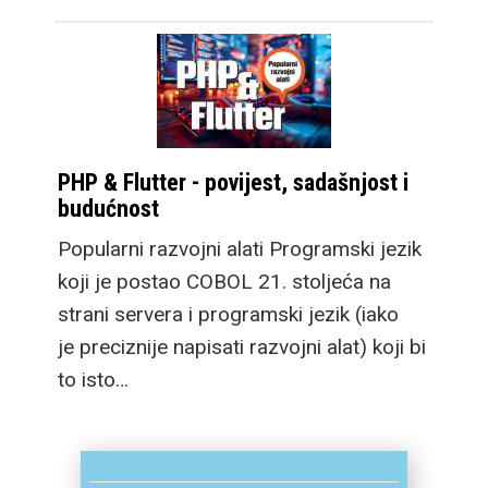
osim velike baterije
sada ima i brzo
punjenje, a novi dizajn
omogućuje i daleko
veću 100m
PHP & Flutter - povijest, sadašnjost i
vodootpornost pa je
budućnost
spreman za ronjenje,
Popularni razvojni alati Programski jezik
asistirajući u učenju kao
koji je postao COBOL 21. stoljeća na
i ozbiljnijem praćenju
strani servera i programski jezik (iako
detalja svakog zarona.
je preciznije napisati razvojni alat) koji bi
Pogledajmo sada što
to isto…
sve nude uređaji u malo
više detalja.