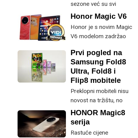
sezone već su svi
generacijom preklopnih
mobiteli aktualne
Honor Magic V6
uređaja odlučio
generacije na tržištu te
poboljšati ključne
Honor je s novim Magic
je više-manje samo
specifikacije.
V6 modelom zadržao
pitanje cijene i vaših
provjerene
preferencija što želite
Prvi pogled na
specifikacije, no
kupiti.
Samsung Fold8
istovremeno
Ultra, Fold8 i
implementirao
Flip8 mobitele
nadogradnje koje su
Preklopni mobiteli nisu
ključne svakom
novost na tržištu, no
korisniku.
svakako su niša s
HONOR Magic8
obzirom na svoju
serija
cijenu, kao i ekstremnu
Rastuće cijene
plastičnost tržišta koje