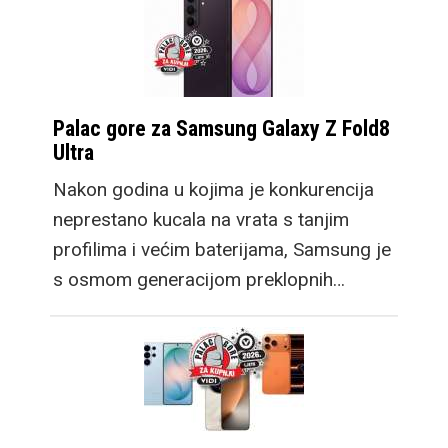
uz niz poboljšanja
kakve već očekujemo
za godišnju
nadogradnju. Zatim
Palac gore za Samsung Galaxy Z Fold8
dosadašnji Fold model
Ultra
postaje Fold Ultra,
Nakon godina u kojima je konkurencija
također donoseći
neprestano kucala na vrata s tanjim
nadogradnje, no
profilima i većim baterijama, Samsung je
zadržavajući
s osmom generacijom preklopnih…
dosadašnju
funkcionalnost s
vrhunskim setom
kamera.