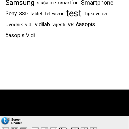
Samsung
Smartphone
slušalice
smartfon
test
Sony
SSD
tablet
televizor
Tipkovnica
vidilab
časopis
Uvodnik
vidi
vijesti
VR
časopis Vidi
Možda na zaslonu
samog Fold8 Ultra
modela postaje malo
zagušeno, no zato
postoji Dex sustav, gdje
se bežično možete
povezati na eksterni
zaslon te dobivate
pravo desktop iskustvo,
a multitasking s većim
Copyright © by: VIDI-TO d.o.o. Sva prava pridržana.
brojem otvorenih