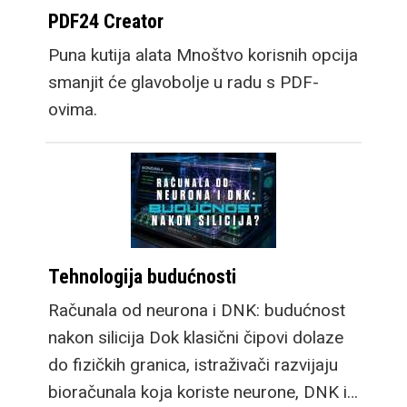
PDF24 Creator
dulje trajanje bez
punjača, prelazak na
Puna kutija alata Mnoštvo korisnih opcija
Snapdragon Wear Elite
smanjit će glavobolje u radu s PDF-
platformu donosi velik
ovima.
skok u performansama
sustava. Samsung
Galaxy Watch9 dolazi u
dvije veličine, a
osigurava cjelodnevnu
bateriju sa vrlo
Tehnologija budućnosti
robusnim i svestranim
Računala od neurona i DNK: budućnost
Google WearOS 7
nakon silicija Dok klasični čipovi dolaze
sustavom i njihovom
do fizičkih granica, istraživači razvijaju
OneUI 9 optimizacijom.
bioračunala koja koriste neurone, DNK i…
Galaxy Watch Ultra2