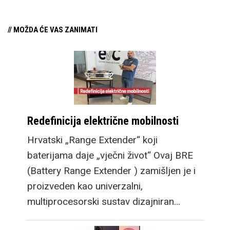
nešto novosti, promjene
koje bi mogle
// MOŽDA ĆE VAS ZANIMATI
zainteresirati
potencijalne kupce
preklopnog mobitela
koji se možda nisu
pronašli kod manjeg
Flip modela, a veći Fold
Redefinicija električne mobilnosti
cilja na multitasking
Hrvatski „Range Extender“ koji
kojim se oni ne bave.
baterijama daje „vječni život“ Ovaj BRE
Tako je došlo do
(Battery Range Extender ) zamišljen je i
promjene u lineupu ove
proizveden kao univerzalni,
godine te tradicionalan
multiprocesorski sustav dizajniran…
Flip zadržava dizajn po
kojem je postao poznat,