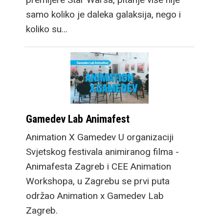
nesvakidašnji dizajn
samo koliko je daleka galaksija, nego i
brzo nam je prirastao
koliko su…
srcu. No, prava
prednost vidi se kada
otklopite novi Galaxy
Fold8 jer dobivate
dobro poznat 4: 3
omjer stranica, idealan
Gamedev Lab Animafest
za scrollanje webom,
Animation X Gamedev U organizaciji
lako prilagodljiv za
Svjetskog festivala animiranog filma -
društvene mreže, a
Animafesta Zagreb i CEE Animation
također multimedija
Workshopa, u Zagrebu se prvi puta
može pokriti puno veći
održao Animation x Gamedev Lab
postotak zaslona, tako
Zagreb.
da iako je na prvu manji