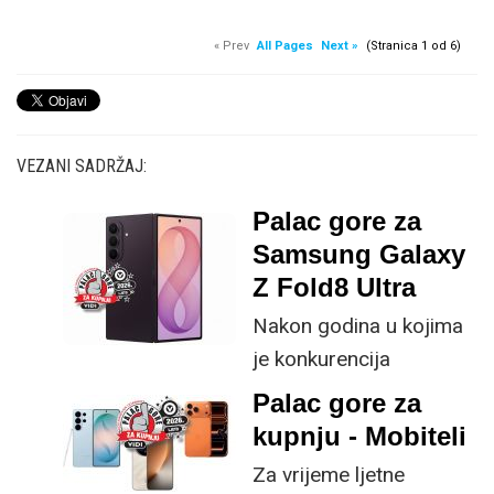
« Prev
All Pages
Next »
(Stranica 1 od 6)
VEZANI SADRŽAJ:
Palac gore za
Samsung Galaxy
Z Fold8 Ultra
Nakon godina u kojima
je konkurencija
neprestano kucala na
Palac gore za
vrata s tanjim profilima i
kupnju - Mobiteli
većim baterijama,
Za vrijeme ljetne
Samsung je s osmom