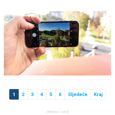
1
2
3
4
5
6
Sljedeće
Kraj
(Stranica 1 od 6)