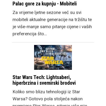
Palac gore za kupnju - Mobiteli
Za vrijeme ljetne sezone već su svi
mobiteli aktualne generacije na tržištu te
Ovdje je sada i treći
je više-manje samo pitanje cijene i vaših
model, Galaxy Z Fold8
preferencija što…
koji donosi potpuno
novi format gledanja.
Taktički je dizajniran da
vanjski zaslon ima
omjere stranica 16:10,
nalik modernim
Star Wars Tech: Lightsaberi,
laptopima kao i office
hiperbrzina i svemirski brodovi
monitorima. U ruci je
Koliko smo blizu tehnologiji iz Star
nešto širi i od
Warsa? Gotovo pola stoljeća nakon
standardnih mobitela, a
premijere Star Warsa, pitanje više nije