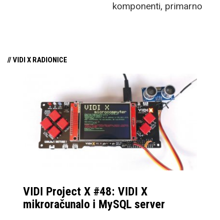
komponenti, primarno
više nije spremno toliko
RAM-a i pohrane,
eksperimentirati kao u
inflacijski pritisci te sve
“starim danima”. No, sa
veća ekološka svijest o
konzistentnim
// VIDI X RADIONICE
elektroničkom otpadu
ažuriranjima i podrškom
potiče proizvođače da
ovoj formi uređaja,
transformiraju svoje
Samsung je postao
uređaje iz trendy
standard kojem se
tehnologije u
drugi prilagođavaju, sa
dugoročnu investiciju
najboljom softverskom
koja će vas pratiti
prilagodbom za
godinama.
profesionalan rad, ali i
VIDI Project X #48: VIDI X
uživanje u multimediji.
mikroračunalo i MySQL server
Ove godine imamo