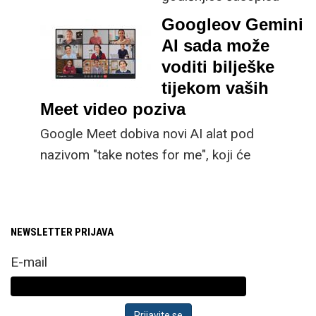
VIDI donosimo vam
Googleov Gemini
pregled najvažnijih
AI sada može
događanja u svijetu
voditi bilješke
tehnologije i
tijekom vaših
najzanimljivijih tema
Meet video poziva
u našem časopisu,
Google Meet dobiva novi AI alat pod
počevši od davne
nazivom "take notes for me", koji će
1994. godine pa sve do
generirati sažetke ključnih točaka tijekom
danas
video poziva. Umjesto da nudi doslovan
prijepis razgovora, ova značajka koristi
NEWSLETTER PRIJAVA
Gemini AI za bilježenje ključnih točaka
rasprave u Google dokumentu koji će se
E-mail
pojaviti na Google Driveu vlasnika sastanka.