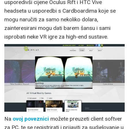
usporedivši cijene Oculus Rift i HTC Vive
headseta u usporedbi s Cardboardima koje se
mogu naručiti za samo nekoliko dolara,
zainteresirani mogu dati barem šansu i sami
isprobati neke VR igre za high-end sustave.
Na
ovoj poveznici
možete preuzeti client softver
za PC, te se registrirati i prijaviti za sudjelovanje u