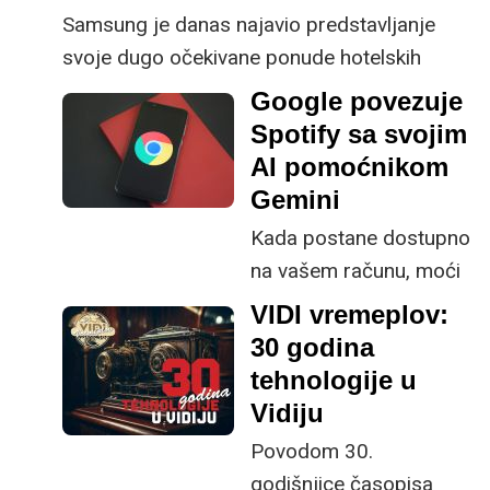
Samsung je danas najavio predstavljanje
svoje dugo očekivane ponude hotelskih
televizora za 2025. na Integrated Systems
Google povezuje
Europe (ISE) 2025. u Barceloni.
Spotify sa svojim
AI pomoćnikom
Gemini
Kada postane dostupno
na vašem računu, moći
ćete pronaći i
VIDI vremeplov:
reproducirati glazbu sa
30 godina
Spotifyja putem Gemini
tehnologije u
AI pomoćnika na
Vidiju
Androidu.
Povodom 30.
godišnjice časopisa