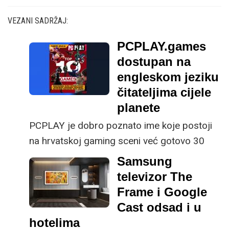
VEZANI SADRŽAJ:
PCPLAY.games
dostupan na
engleskom jeziku
čitateljima cijele
planete
PCPLAY je dobro poznato ime koje postoji
na hrvatskoj gaming sceni već gotovo 30
godina. Ovaj brand se rodio u VIDIjevoj
Samsung
radionici inovativnih projekata, a živi i danas
televizor The
kao hrvatski gaming portal PcPlay.hr.
Frame i Google
Cast odsad i u
hotelima