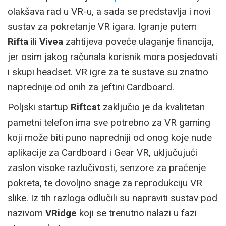
olakšava rad u VR-u, a sada se predstavlja i novi
sustav za pokretanje VR igara. Igranje putem
Rifta
ili
Vivea
zahtijeva poveće ulaganje financija,
jer osim jakog računala korisnik mora posjedovati
i skupi headset. VR igre za te sustave su znatno
naprednije od onih za jeftini Cardboard.
Poljski startup
Riftcat
zaključio je da kvalitetan
pametni telefon ima sve potrebno za VR gaming
koji može biti puno napredniji od onog koje nude
aplikacije za Cardboard i Gear VR, uključujući
zaslon visoke razlučivosti, senzore za praćenje
pokreta, te dovoljno snage za reprodukciju VR
slike. Iz tih razloga odlučili su napraviti sustav pod
nazivom
VRidge
koji se trenutno nalazi u fazi