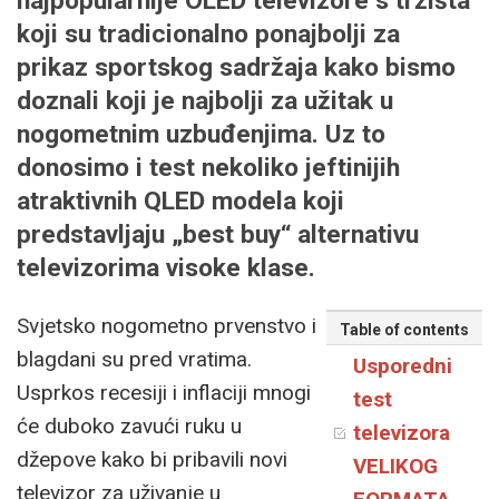
najpopularnije OLED televizore s tržišta
koji su tradicionalno ponajbolji za
prikaz sportskog sadržaja kako bismo
doznali koji je najbolji za užitak u
nogometnim uzbuđenjima. Uz to
donosimo i test nekoliko jeftinijih
atraktivnih QLED modela koji
predstavljaju „best buy“ alternativu
televizorima visoke klase.
Svjetsko nogometno prvenstvo i
Table of contents
blagdani su pred vratima.
Usporedni
Usprkos recesiji i inflaciji mnogi
test
će duboko zavući ruku u
televizora
džepove kako bi pribavili novi
VELIKOG
televizor za uživanje u