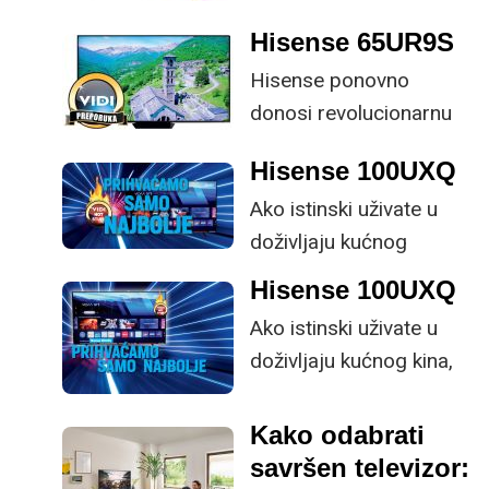
male ustupke možete
Hisense 65UR9S
osjetno uštedjeti pri
Hisense ponovno
kupnji.
donosi revolucionarnu
tehnologiju na tržište
Hisense 100UXQ
samo par mjeseci od
Ako istinski uživate u
njezina predstavljanja.
doživljaju kućnog
kina, možemo sa
Hisense 100UXQ
sigurnošću reći da je
Ako istinski uživate u
industrija spremna
doživljaju kućnog kina,
ponuditi vam iskustvo
možemo sa sigurnošću
kakvo zaslužujete.
reći da je industrija
Kako odabrati
spremna ponuditi vam
savršen televizor: