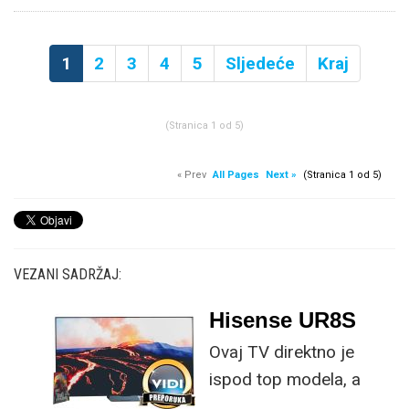
1
2
3
4
5
Sljedeće
Kraj
(Stranica 1 od 5)
« Prev
All Pages
Next »
(Stranica 1 od 5)
VEZANI SADRŽAJ:
Hisense UR8S
Ovaj TV direktno je
ispod top modela, a
prednost mu je što za