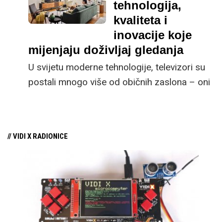
iskustvo kakvo
tehnologija,
zaslužujete.
kvaliteta i
inovacije koje
mijenjaju doživljaj gledanja
U svijetu moderne tehnologije, televizori su
postali mnogo više od običnih zaslona – oni
su srce svakog doma, centar zabave i
prozor u nevjerojatne vizualne doživljaje.
// VIDI X RADIONICE