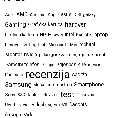
POPULARNO
AMD
asus
Acer
Android
Apple
Dell
galaxy
hardver
Gaming
Grafička kartica
laptop
intel
hardverska tema
HP
Huawei
Kućište
mobitel
Lenovo
LG
Logitech
Microsoft
Miš
Monitor
nVidia
palac gore za kupnju
pametni sat
Pametni telefon
Prijenosnik
Philips
Procesor
recenzija
sadržaj
Računalo
Samsung
Smartphone
slušalice
smartfon
test
Sony
SSD
tablet
televizor
Tipkovnica
vidilab
časopis
Uvodnik
vidi
vijesti
VR
časopis Vidi