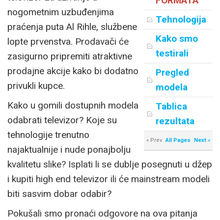
FORMATA
nogometnim uzbuđenjima
Tehnologija
praćenja puta Al Rihle, službene
Kako smo
lopte prvenstva. Prodavači će
testirali
zasigurno pripremiti atraktivne
prodajne akcije kako bi dodatno
Pregled
privukli kupce.
modela
Kako u gomili dostupnih modela
Tablica
odabrati televizor? Koje su
rezultata
tehnologije trenutno
« Prev
All Pages
Next »
najaktualnije i nude ponajbolju
kvalitetu slike? Isplati li se dublje posegnuti u džep
i kupiti high end televizor ili će mainstream modeli
biti sasvim dobar odabir?
Pokušali smo pronaći odgovore na ova pitanja