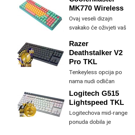
tehnološkog poklona
MK770 Wireless
koji će im svakodnevicu
Ovaj veseli dizajn
učiniti lakšom,
svakako će oživjeti vaš
ugodnijom i
gaming setup, a
zabavnijom?
Razer
CoolerMaster je stisnuo
Deathstalker V2
klasičan layout koliko je
Pro TKL
god bilo moguće, bez
Tenkeyless opcija po
žrtvovanja
nama nudi odličan
funkcionalnosti.
kompromis dizajna i
Logitech G515
funkcionalnosti za
Lightspeed TKL
gamere, pa i za one koji
Logitechova mid-range
puno svakodnevno
ponuda dobila je
tipkaju.
impresivnu novu