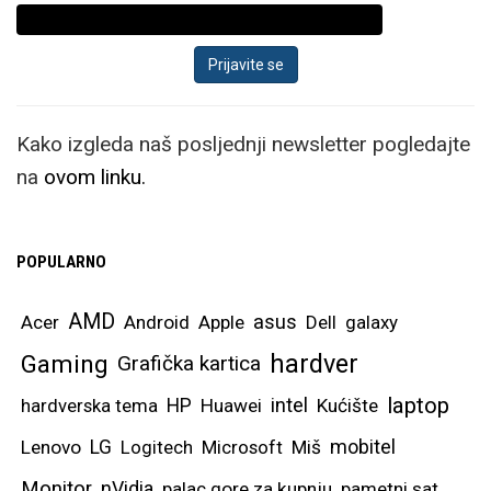
Kako izgleda naš posljednji newsletter pogledajte
na
ovom linku.
POPULARNO
AMD
asus
Acer
Android
Apple
Dell
galaxy
hardver
Gaming
Grafička kartica
laptop
intel
hardverska tema
HP
Huawei
Kućište
mobitel
Lenovo
LG
Logitech
Microsoft
Miš
Monitor
nVidia
palac gore za kupnju
pametni sat