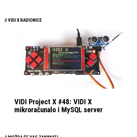
tipkovnicu koja uzima
sve najbitnije od high-
// VIDI X RADIONICE
end modela.
VIDI Project X #48: VIDI X
mikroračunalo i MySQL server