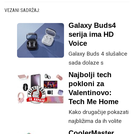
VEZANI SADRŽAJ:
Galaxy Buds4
serija ima HD
Voice
Galaxy Buds 4 slušalice
sada dolaze s
unaprijeđenom
Najbolji tech
kvalitetom poziva i
pokloni za
boljim uklanjanjem
Valentinovo:
pozadinske buke.
Tech Me Home
Kako drugačije pokazati
najbližima da ih volite
nego kupnjom
CoolerMaster