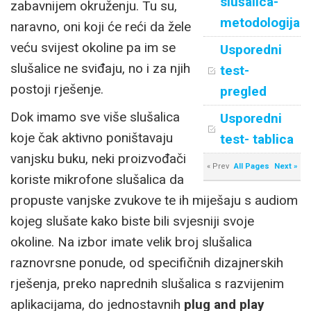
slušalica-
zabavnijem okruženju. Tu su,
metodologija
naravno, oni koji će reći da žele
veću svijest okoline pa im se
Usporedni
slušalice ne sviđaju, no i za njih
test-
postoji rješenje.
pregled
Dok imamo sve više slušalica
Usporedni
koje čak aktivno poništavaju
test- tablica
vanjsku buku, neki proizvođači
« Prev
All Pages
Next »
koriste mikrofone slušalica da
propuste vanjske zvukove te ih miješaju s audiom
kojeg slušate kako biste bili svjesniji svoje
okoline. Na izbor imate velik broj slušalica
raznovrsne ponude, od specifičnih dizajnerskih
rješenja, preko naprednih slušalica s razvijenim
aplikacijama, do jednostavnih
plug and play