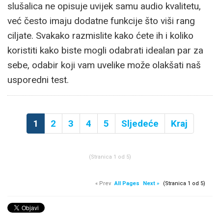
slušalica ne opisuje uvijek samu audio kvalitetu,
već često imaju dodatne funkcije što viši rang
ciljate. Svakako razmislite kako ćete ih i koliko
koristiti kako biste mogli odabrati idealan par za
sebe, odabir koji vam uvelike može olakšati naš
usporedni test.
1
2
3
4
5
Sljedeće
Kraj
(Stranica 1 od 5)
« Prev
All Pages
Next »
(Stranica 1 od 5)