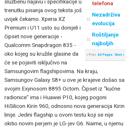
službenu najavu i specifikacije u
telefona
trenutku pisanja ovog teksta još
Nezadrživa
uvijek čekamo. Xperia XZ
evolucija
Premium i U11 usto su donijeli i
Roštiljanje
čipset nove generacije -
najboljih
Qualcomm Snapdragon 835 -
oko kojeg su kružile glasine da
« Prev
All Pages
Next »
će se pojaviti isključivo na
Samsungovim flagshipovima. Na kraju,
Samsungov Galaxy S8+ u ove je krajeve došao sa
svojim Exynosom 8895 Octom. Čipset iz “kućne
radionice” ima i Huawei P10, kojeg pogoni
HiSilicon Kirin 960, odnosno nova generacija Kirin
linije. Jedini flagship u ovom testu koji se nije
okitio novim perjem je LG-jev G6. Naime, u njemu