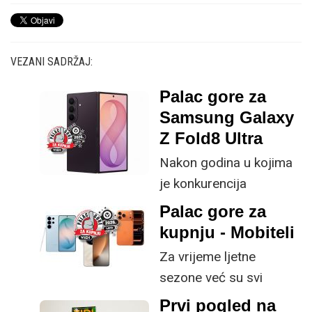
VEZANI SADRŽAJ:
Palac gore za
Samsung Galaxy
Z Fold8 Ultra
Nakon godina u kojima
je konkurencija
neprestano kucala na
Palac gore za
vrata s tanjim profilima i
kupnju - Mobiteli
većim baterijama,
Za vrijeme ljetne
Samsung je s osmom
sezone već su svi
generacijom preklopnih
mobiteli aktualne
Prvi pogled na
uređaja odlučio