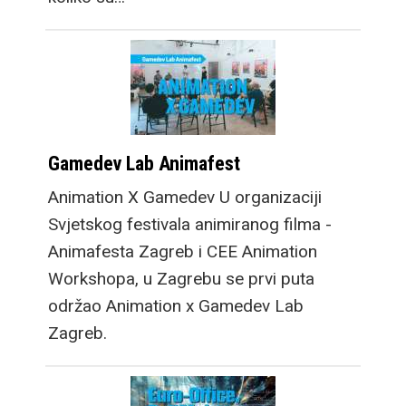
dobro poznat 4: 3
omjer stranica, idealan
za scrollanje webom,
lako prilagodljiv za
društvene mreže, a
također multimedija
Gamedev Lab Animafest
može pokriti puno veći
Animation X Gamedev U organizaciji
postotak zaslona, tako
Svjetskog festivala animiranog filma -
da iako je na prvu manji
Animafesta Zagreb i CEE Animation
od novog Fold8 Ultra
Workshopa, u Zagrebu se prvi puta
modela, video sadržaj
održao Animation x Gamedev Lab
na njemu je gotovo iste
Zagreb.
veličine, dok croppanje
za dobivanje fullscreen
iskustva reže vrlo mali