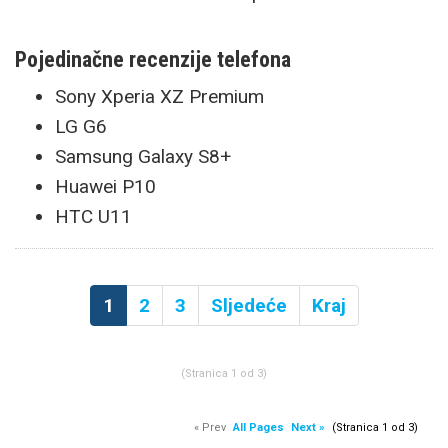
Pojedinačne recenzije telefona
Sony Xperia XZ Premium
LG G6
Samsung Galaxy S8+
Huawei P10
HTC U11
1
2
3
Sljedeće
Kraj
(Stranica 1 od 3)
« Prev
All Pages
Next »
(Stranica 1 od 3)