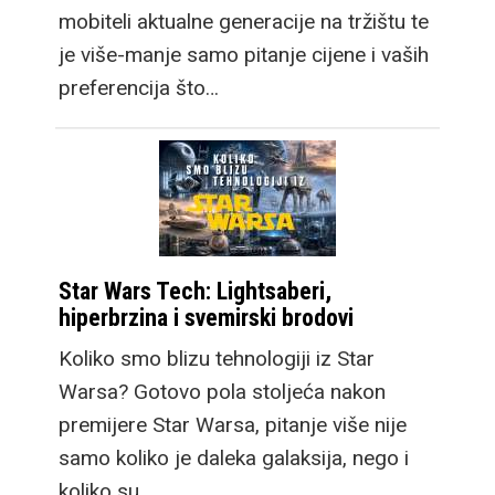
novi format gledanja.
mobiteli aktualne generacije na tržištu te
Taktički je dizajniran da
je više-manje samo pitanje cijene i vaših
vanjski zaslon ima
preferencija što…
omjere stranica 16:10,
nalik modernim
laptopima kao i office
monitorima. U ruci je
nešto širi i od
standardnih mobitela, a
Star Wars Tech: Lightsaberi,
hiperbrzina i svemirski brodovi
nesvakidašnji dizajn
brzo nam je prirastao
Koliko smo blizu tehnologiji iz Star
srcu. No, prava
Warsa? Gotovo pola stoljeća nakon
prednost vidi se kada
premijere Star Warsa, pitanje više nije
otklopite novi Galaxy
samo koliko je daleka galaksija, nego i
Fold8 jer dobivate
koliko su…