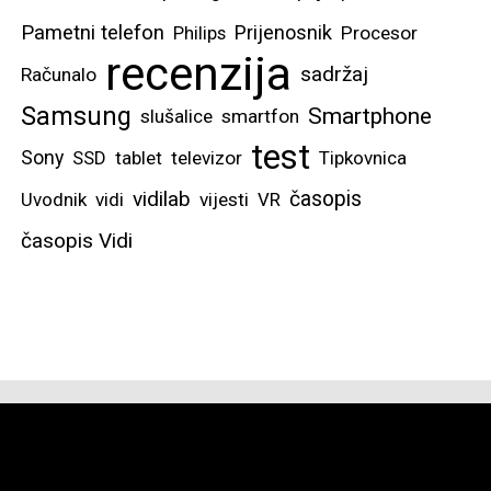
tablice, itd. Samsung
Pametni telefon
Prijenosnik
Philips
Procesor
OneUI sustav
recenzija
sadržaj
Računalo
optimiziran je i za
Samsung
Smartphone
slušalice
smartfon
prikaz tri različite
test
aplikacije, a za one
Sony
SSD
tablet
televizor
Tipkovnica
najekstremnije, možete i
vidilab
časopis
Uvodnik
vidi
vijesti
VR
četvrtu otvoriti kao
časopis Vidi
lebdeći prozor.
Možda na zaslonu
samog Fold8 Ultra