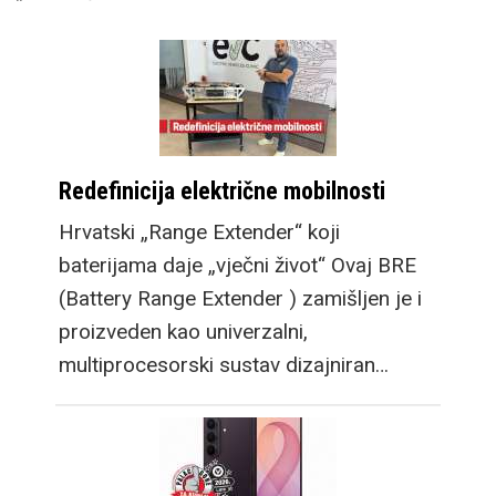
pronašli kod manjeg
Flip modela, a veći Fold
cilja na multitasking
kojim se oni ne bave.
Tako je došlo do
promjene u lineupu ove
Redefinicija električne mobilnosti
godine te tradicionalan
Hrvatski „Range Extender“ koji
Flip zadržava dizajn po
baterijama daje „vječni život“ Ovaj BRE
kojem je postao poznat,
(Battery Range Extender ) zamišljen je i
uz niz poboljšanja
proizveden kao univerzalni,
kakve već očekujemo
multiprocesorski sustav dizajniran…
za godišnju
nadogradnju. Zatim
dosadašnji Fold model
postaje Fold Ultra,