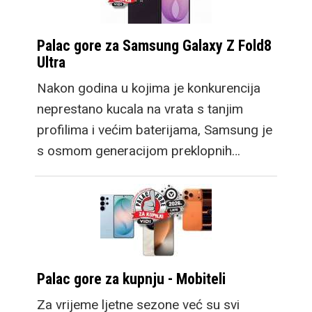
također donoseći
nadogradnje, no
Palac gore za Samsung Galaxy Z Fold8
zadržavajući
Ultra
dosadašnju
Nakon godina u kojima je konkurencija
funkcionalnost s
neprestano kucala na vrata s tanjim
vrhunskim setom
profilima i većim baterijama, Samsung je
kamera.
s osmom generacijom preklopnih…
Ovdje je sada i treći
Palac gore za kupnju - Mobiteli
model, Galaxy Z Fold8
koji donosi potpuno
Za vrijeme ljetne sezone već su svi