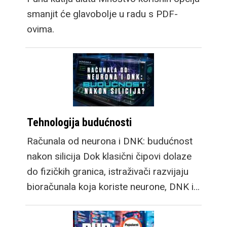
Galaxy Watch9 dolazi u
smanjit će glavobolje u radu s PDF-
dvije veličine, a
ovima.
osigurava cjelodnevnu
bateriju sa vrlo
robusnim i svestranim
Google WearOS 7
sustavom i njihovom
OneUI 9 optimizacijom.
Tehnologija budućnosti
Galaxy Watch Ultra2
Računala od neurona i DNK: budućnost
osim velike baterije
nakon silicija Dok klasični čipovi dolaze
sada ima i brzo
do fizičkih granica, istraživači razvijaju
punjenje, a novi dizajn
bioračunala koja koriste neurone, DNK i…
omogućuje i daleko
veću 100m
vodootpornost pa je