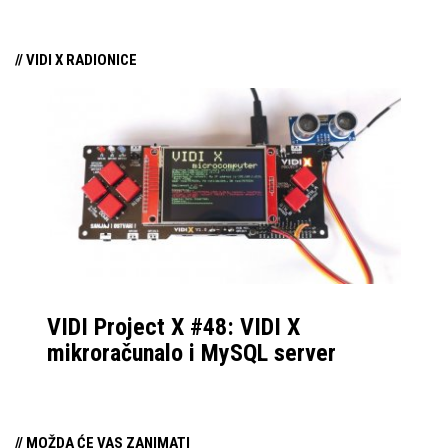
liniju, LG OLED
Samsung je postao
evo
W6,
True Wireless
standard kojem se
// VIDI X RADIONICE
Wallpaper
TV-a.
drugi prilagođavaju, sa
najboljom softverskom
prilagodbom za
profesionalan rad, ali i
uživanje u multimediji.
Ove godine imamo
nešto novosti, promjene
koje bi mogle
VIDI Project X #48: VIDI X
zainteresirati
mikroračunalo i MySQL server
potencijalne kupce
preklopnog mobitela
koji se možda nisu
// MOŽDA ĆE VAS ZANIMATI