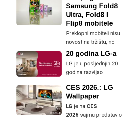
generacije na tržištu te
Samsung Fold8
poboljšati ključne
je više-manje samo
Ultra, Fold8 i
specifikacije.
pitanje cijene i vaših
Flip8 mobitele
preferencija što želite
Preklopni mobiteli nisu
kupiti.
novost na tržištu, no
svakako su niša s
20 godina LG-a
obzirom na svoju
LG je u posljednjih 20
cijenu, kao i ekstremnu
godina razvijao
plastičnost tržišta koje
inovacije koje nisu
više nije spremno toliko
CES 2026.: LG
same sebi svrha, nego
eksperimentirati kao u
Wallpaper
služe čovjeku.
“starim danima”. No, sa
LG
je na
CES
konzistentnim
2026
sajmu predstavio
ažuriranjima i podrškom
svoju najnoviju OLED
ovoj formi uređaja,