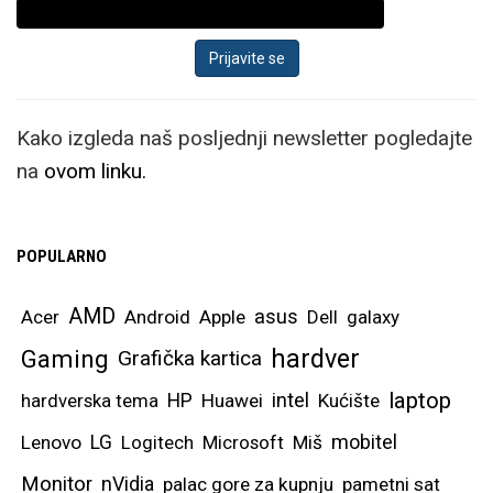
otklopljeni zaslon
zadržava omjer stranica
i dijagonalu od
impresivnih 8”.
Kako izgleda naš posljednji newsletter pogledajte
Samsung ističe kako je
na
ovom linku.
dizajn ovog modela
kreiran specifično za
multitasking i rad
POPULARNO
primjerice u office
AMD
aplikacijama, gdje
asus
Acer
Android
Apple
Dell
galaxy
možete bez problema
hardver
Gaming
Grafička kartica
imati otvorena dva
laptop
intel
hardverska tema
HP
Huawei
Kućište
dokumenta, pisati
mobitel
Lenovo
LG
Logitech
Microsoft
Miš
bilješke ili čak cijele
tekstove, uređivati
Monitor
nVidia
palac gore za kupnju
pametni sat