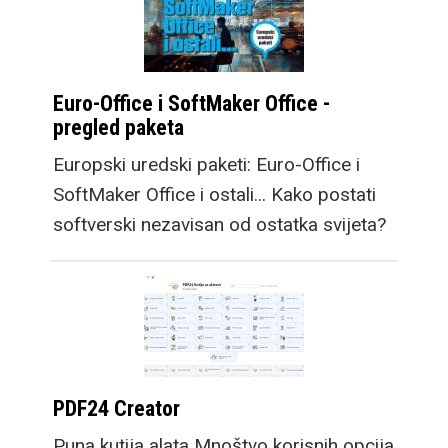
postotak videa.
Osim mobitela,
Euro-Office i SoftMaker Office -
Samsung predstavlja i
pregled paketa
nove satove, Galaxy
Europski uredski paketi: Euro-Office i
Watch9, kao i premium
SoftMaker Office i ostali... Kako postati
opciju, Galaxy Watch
softverski nezavisan od ostatka svijeta?
Ultra2. Osim većih
baterija koje omogućuju
dulje trajanje bez
punjača, prelazak na
Snapdragon Wear Elite
platformu donosi velik
PDF24 Creator
skok u performansama
sustava. Samsung
Puna kutija alata Mnoštvo korisnih opcija