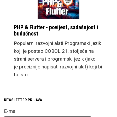
spreman za ronjenje,
asistirajući u učenju kao
i ozbiljnijem praćenju
PHP & Flutter - povijest, sadašnjost i
detalja svakog zarona.
budućnost
Pogledajmo sada što
Popularni razvojni alati Programski jezik
sve nude uređaji u malo
koji je postao COBOL 21. stoljeća na
više detalja.
strani servera i programski jezik (iako
je preciznije napisati razvojni alat) koji bi
Novi flagship preklopni
to isto…
mobitel sada nosi ime
Samsung Galaxy Z
Fold8 Ultra zadržava
NEWSLETTER PRIJAVA
postojeći format,
E-mail
odnosno unutarnji