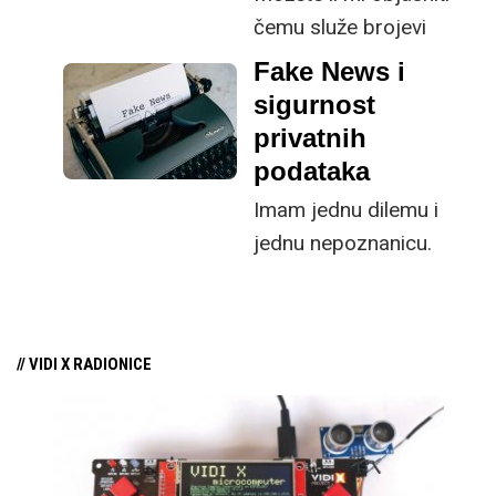
znači samo gubitak
čemu služe brojevi
podataka, nego
poput ovih, pored fajla
Fake News i
potencijalno i fizičku
za skidanje?
sigurnost
štetu.
privatnih
podataka
Imam jednu dilemu i
jednu nepoznanicu.
Zanima me kako se
umjetna inteligencija
koristi za borbu protiv
// VIDI X RADIONICE
lažnih vijesti na
internetu?