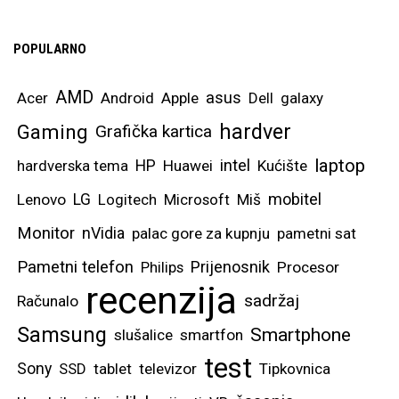
POPULARNO
AMD
asus
Acer
Android
Apple
Dell
galaxy
hardver
Gaming
Grafička kartica
laptop
intel
hardverska tema
HP
Huawei
Kućište
mobitel
Lenovo
LG
Logitech
Microsoft
Miš
Monitor
nVidia
palac gore za kupnju
pametni sat
Pametni telefon
Prijenosnik
Philips
Procesor
recenzija
sadržaj
Računalo
Samsung
Smartphone
slušalice
smartfon
test
Sony
SSD
tablet
televizor
Tipkovnica