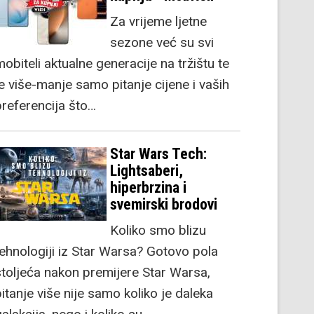
Za vrijeme ljetne
sezone već su svi
obiteli aktualne generacije na tržištu te
je više-manje samo pitanje cijene i vaših
preferencija što…
Star Wars Tech:
Lightsaberi,
hiperbrzina i
svemirski brodovi
Koliko smo blizu
tehnologiji iz Star Warsa? Gotovo pola
stoljeća nakon premijere Star Warsa,
itanje više nije samo koliko je daleka