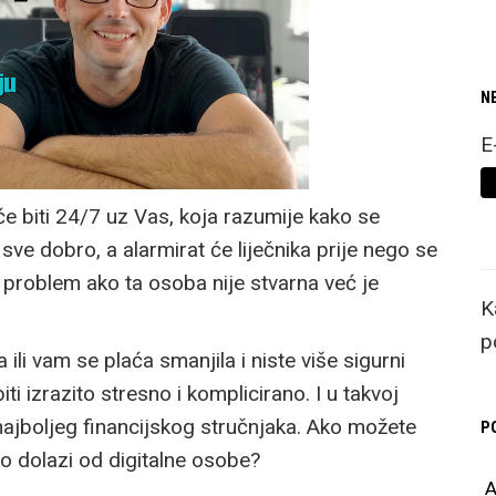
N
E
 biti 24/7 uz Vas, koja razumije kako se
 sve dobro, a alarmirat će liječnika prije nego se
i problem ako ta osoba nije stvarna već je
K
p
 ili vam se plaća smanjila i niste više sigurni
iti izrazito stresno i komplicirano. I u takvoj
najboljeg financijskog stručnjaka. Ako možete
P
ako dolazi od digitalne osobe?
A