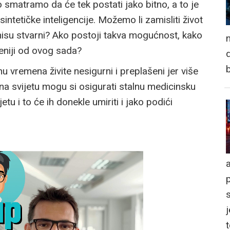
o smatramo da će tek postati jako bitno, a to je
 sintetičke inteligencije. Možemo li zamisliti život
a nisu stvarni? Ako postoji takva mogućnost, kako
n
jeniji od ovog sada?
d
nu vremena živite nesigurni i preplašeni jer više
 na svijetu mogu si osigurati stalnu medicinsku
etu i to će ih donekle umiriti i jako podići
a
j