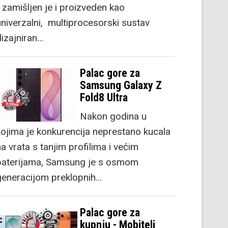
) zamišljen je i proizveden kao
univerzalni, multiprocesorski sustav
dizajniran…
Palac gore za
Samsung Galaxy Z
Fold8 Ultra
Nakon godina u
kojima je konkurencija neprestano kucala
a vrata s tanjim profilima i većim
baterijama, Samsung je s osmom
generacijom preklopnih…
Palac gore za
kupnju - Mobiteli