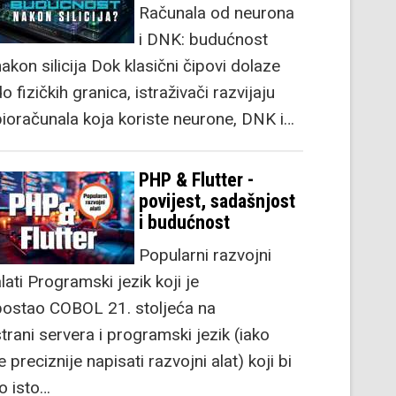
Računala od neurona
i DNK: budućnost
akon silicija Dok klasični čipovi dolaze
o fizičkih granica, istraživači razvijaju
bioračunala koja koriste neurone, DNK i…
PHP & Flutter -
povijest, sadašnjost
i budućnost
Popularni razvojni
lati Programski jezik koji je
postao COBOL 21. stoljeća na
strani servera i programski jezik (iako
e preciznije napisati razvojni alat) koji bi
to isto…