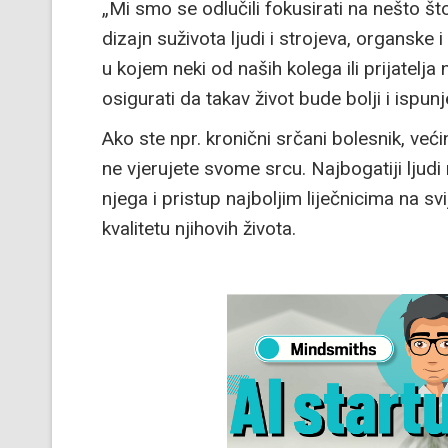
„Mi smo se odlučili fokusirati na nešto št
dizajn suživota ljudi i strojeva, organske i
u kojem neki od naših kolega ili prijatelj
osigurati da takav život bude bolji i ispun
Ako ste npr. kronični srčani bolesnik, veći
ne vjerujete svome srcu. Najbogatiji ljudi
njega i pristup najboljim liječnicima na svij
kvalitetu njihovih života.