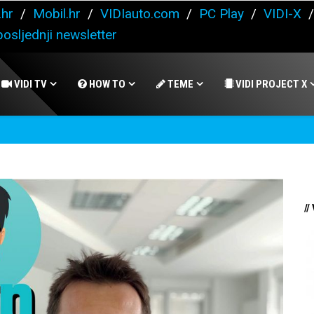
.hr
/
Mobil.hr
/
VIDIauto.com
/
PC Play
/
VIDI-X
osljednji newsletter
VIDI TV
HOW TO
TEME
VIDI PROJECT X
//