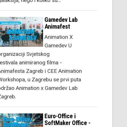
alaksija, nego i koliko su…
Gamedev Lab
Animafest
Animation X
Gamedev U
organizaciji Svjetskog
festivala animiranog filma -
Animafesta Zagreb i CEE Animation
Workshopa, u Zagrebu se prvi puta
održao Animation x Gamedev Lab
Zagreb.
Euro-Office i
SoftMaker Office -