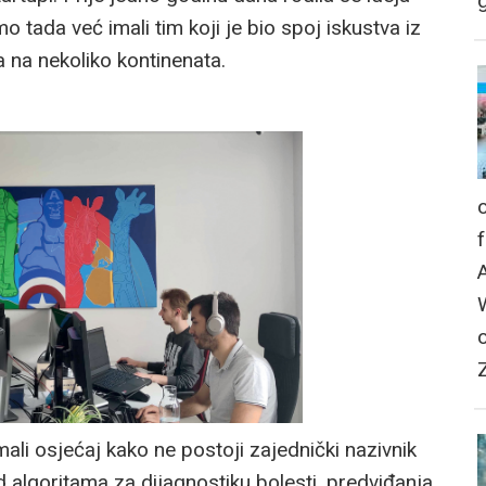
g
 tada već imali tim koji je bio spoj iskustva iz
a na nekoliko kontinenata.
ali osjećaj kako ne postoji zajednički nazivnik
d algoritama za dijagnostiku bolesti, predviđanja