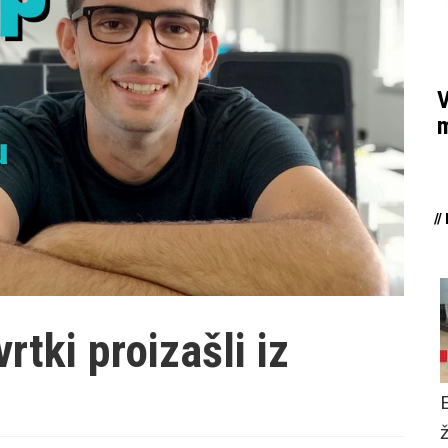
V
m
/
rtki proizašli iz