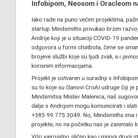
Infobipom, Neosom i Oracleom na
Iako rade na puno većim projektima, pažnj
startup Mindsmiths privukao brzim raz
Andrije koji je u situaciji COVID-19 pande
odgovora u formi chatbota, čime se smanj
brojeve službi koje su ljudi zvali, a i jav
korisnim informacijama.
Projekt je ostvaren u suradnji s Infobip
su to koje su članovi CroAI udruge čiji je
Mindsmitsa Mislav Malenica, naš sugovorni
dalje s Andrijom mogu komunicirati i slat
+385 99 775 3049. No, Mindsmiths ima i 
projekte, no na početku nas je zanimalo 
Vrlo vjerojatno slično kao i mnogi drugi st