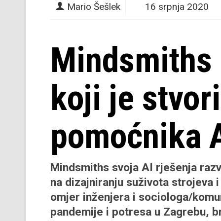
Mario Šešlek
16 srpnja 2020
Mindsmiths -
koji je stvor
pomoćnika A
Mindsmiths svoja AI rješenja razv
na dizajniranju suživota strojeva i
omjer inženjera i sociologa/komu
pandemije i potresa u Zagrebu, brz