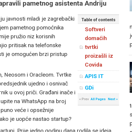
pravili pametnog asistenta Andriju
u javnosti mladi je zagrebački
Table of contents
m
vojem pametnog pomoćnika
Softveri
mije pružio niz korisnih
domaćih
io pritisak na telefonske
tvrtki
nosti je omogućen brzi pristup
proizašli iz
Covida
om, Neosom i Oracleom. Tvrtke
APIS IT
 predsjednik ujedno i osnivač
GDi
k u ovoj priči. Građani inače i
« Prev
All Pages
Next »
i upite na WhatsApp na broj
puno veće i opsežnije
kako je uopće nastao startup?
p
artupi. Prije jedno godinu dana rodila se ideja