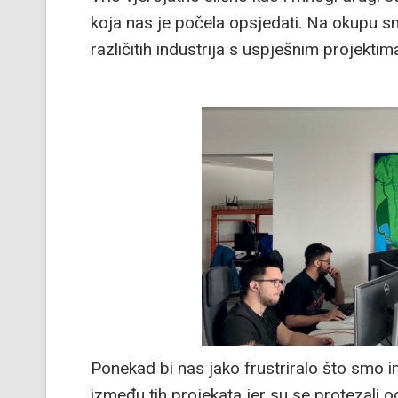
koja nas je počela opsjedati. Na okupu smo
različitih industrija s uspješnim projektim
Ponekad bi nas jako frustriralo što smo im
između tih projekata jer su se protezali o