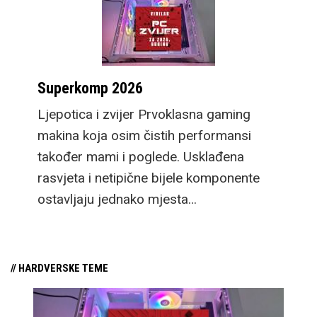
sada ima i brzo
punjenje, a novi dizajn
omogućuje i daleko
veću 100m
Superkomp 2026
vodootpornost pa je
spreman za ronjenje,
Ljepotica i zvijer Prvoklasna gaming
asistirajući u učenju kao
makina koja osim čistih performansi
i ozbiljnijem praćenju
također mami i poglede. Usklađena
detalja svakog zarona.
rasvjeta i netipične bijele komponente
Pogledajmo sada što
ostavljaju jednako mjesta…
sve nude uređaji u malo
više detalja.
// HARDVERSKE TEME
Novi flagship preklopni
mobitel sada nosi ime