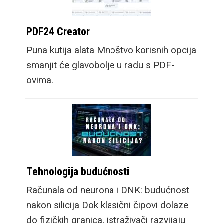
modela, video sadržaj
na njemu je gotovo iste
PDF24 Creator
veličine, dok croppanje
za dobivanje fullscreen
Puna kutija alata Mnoštvo korisnih opcija
iskustva reže vrlo mali
smanjit će glavobolje u radu s PDF-
postotak videa.
ovima.
Osim mobitela,
Samsung predstavlja i
nove satove, Galaxy
Watch9, kao i premium
opciju, Galaxy Watch
Tehnologija budućnosti
Ultra2. Osim većih
Računala od neurona i DNK: budućnost
baterija koje omogućuju
nakon silicija Dok klasični čipovi dolaze
dulje trajanje bez
do fizičkih granica, istraživači razvijaju