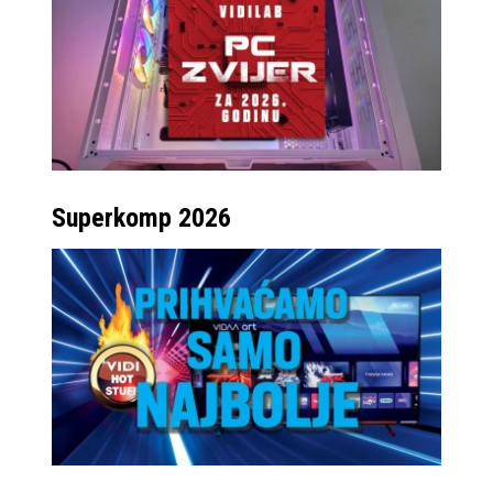
Samsung Galaxy Z
Fold8 Ultra zadržava
postojeći format,
odnosno unutarnji
otklopljeni zaslon
zadržava omjer stranica
Superkomp 2026
i dijagonalu od
impresivnih 8”.
Samsung ističe kako je
dizajn ovog modela
kreiran specifično za
multitasking i rad
primjerice u office
aplikacijama, gdje