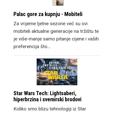
za godišnju
nadogradnju. Zatim
Palac gore za kupnju - Mobiteli
dosadašnji Fold model
Za vrijeme ljetne sezone već su svi
postaje Fold Ultra,
mobiteli aktualne generacije na tržištu te
također donoseći
je više-manje samo pitanje cijene i vaših
nadogradnje, no
preferencija što…
zadržavajući
dosadašnju
funkcionalnost s
vrhunskim setom
kamera.
Star Wars Tech: Lightsaberi,
hiperbrzina i svemirski brodovi
Koliko smo blizu tehnologiji iz Star