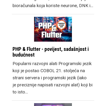
punjača, prelazak na
bioračunala koja koriste neurone, DNK i…
Snapdragon Wear Elite
platformu donosi velik
skok u performansama
sustava. Samsung
Galaxy Watch9 dolazi u
dvije veličine, a
PHP & Flutter - povijest, sadašnjost i
osigurava cjelodnevnu
budućnost
bateriju sa vrlo
Popularni razvojni alati Programski jezik
robusnim i svestranim
koji je postao COBOL 21. stoljeća na
Google WearOS 7
strani servera i programski jezik (iako
sustavom i njihovom
je preciznije napisati razvojni alat) koji bi
OneUI 9 optimizacijom.
to isto…
Galaxy Watch Ultra2
osim velike baterije