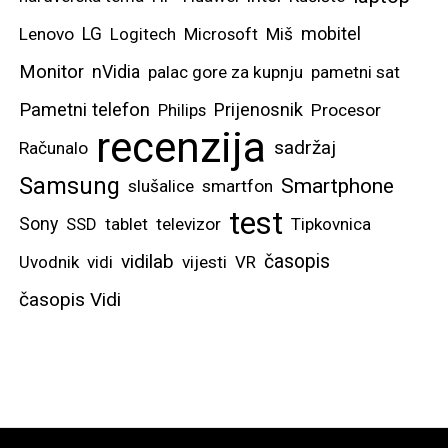
veću čvrstoću pri
mobitel
Lenovo
LG
Logitech
Microsoft
Miš
korištenju. Samsung je
Monitor
nVidia
palac gore za kupnju
pametni sat
također ovim pristupom
Pametni telefon
Prijenosnik
umanjio “udubljenje” po
Philips
Procesor
recenzija
sredini zaslona koje se
sadržaj
Računalo
direktnim gledanjem u
Samsung
Smartphone
slušalice
smartfon
zaslon ne vidi, te ćete
test
Sony
SSD
tablet
televizor
Tipkovnica
ga morati tražiti pod
ekstremnijim kutovima
vidilab
časopis
Uvodnik
vidi
vijesti
VR
gledanja.
časopis Vidi
Ovako rasklopljen,
mobitel ima debljinu od
svega 4,1 mm, odnosno
malo je tanji od