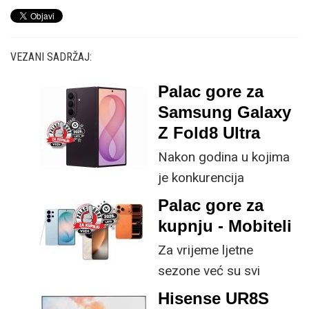
VEZANI SADRŽAJ:
Palac gore za
Samsung Galaxy
Z Fold8 Ultra
Nakon godina u kojima
je konkurencija
neprestano kucala na
Palac gore za
vrata s tanjim profilima i
kupnju - Mobiteli
većim baterijama,
Za vrijeme ljetne
Samsung je s osmom
sezone već su svi
generacijom preklopnih
mobiteli aktualne
Hisense UR8S
uređaja odlučio