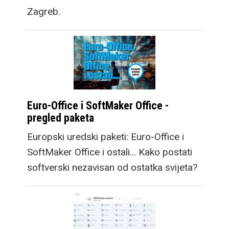
brzo nam je prirastao
Zagreb.
srcu. No, prava
prednost vidi se kada
otklopite novi Galaxy
Fold8 jer dobivate
dobro poznat 4: 3
omjer stranica, idealan
Euro-Office i SoftMaker Office -
za scrollanje webom,
pregled paketa
lako prilagodljiv za
Europski uredski paketi: Euro-Office i
društvene mreže, a
SoftMaker Office i ostali... Kako postati
također multimedija
softverski nezavisan od ostatka svijeta?
može pokriti puno veći
postotak zaslona, tako
da iako je na prvu manji
od novog Fold8 Ultra