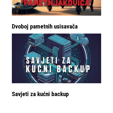
Možda na zaslonu
Dvoboj pametnih usisavača
samog Fold8 Ultra
modela postaje malo
zagušeno, no zato
postoji Dex sustav, gdje
se bežično možete
povezati na eksterni
zaslon te dobivate
pravo desktop iskustvo,
a multitasking s većim
Savjeti za kućni backup
brojem otvorenih
aplikacija ovdje postaje