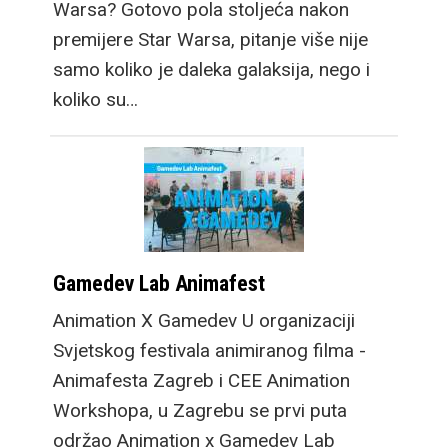
Warsa? Gotovo pola stoljeća nakon
premijere Star Warsa, pitanje više nije
Ovdje je sada i treći
samo koliko je daleka galaksija, nego i
model, Galaxy Z Fold8
koliko su…
koji donosi potpuno
novi format gledanja.
Taktički je dizajniran da
vanjski zaslon ima
omjere stranica 16:10,
nalik modernim
Gamedev Lab Animafest
laptopima kao i office
Animation X Gamedev U organizaciji
monitorima. U ruci je
Svjetskog festivala animiranog filma -
nešto širi i od
Animafesta Zagreb i CEE Animation
standardnih mobitela, a
Workshopa, u Zagrebu se prvi puta
nesvakidašnji dizajn
održao Animation x Gamedev Lab