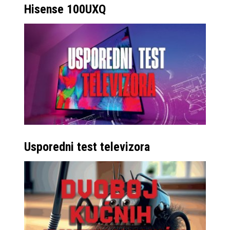
možete bez problema
Hisense 100UXQ
imati otvorena dva
dokumenta, pisati
bilješke ili čak cijele
tekstove, uređivati
tablice, itd. Samsung
OneUI sustav
optimiziran je i za
prikaz tri različite
aplikacije, a za one
Usporedni test televizora
najekstremnije, možete i
četvrtu otvoriti kao
lebdeći prozor.