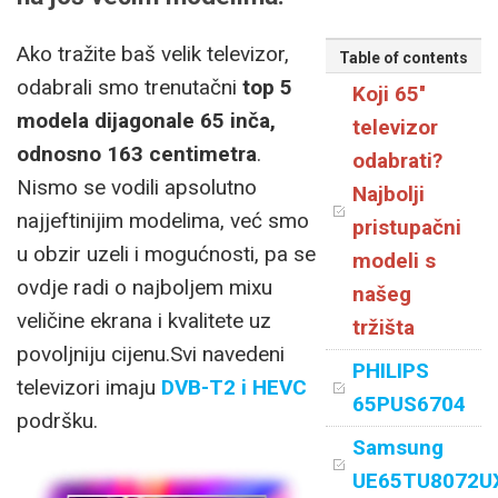
Ako tražite baš velik televizor,
Table of contents
odabrali smo trenutačni
top 5
Koji 65''
modela dijagonale 65 inča,
televizor
odnosno 163 centimetra
.
odabrati?
Nismo se vodili apsolutno
Najbolji
najjeftinijim modelima, već smo
pristupačni
u obzir uzeli i mogućnosti, pa se
modeli s
ovdje radi o najboljem mixu
našeg
veličine ekrana i kvalitete uz
tržišta
povoljniju cijenu.Svi navedeni
PHILIPS
televizori imaju
DVB-T2 i HEVC
65PUS6704
podršku.
Samsung
UE65TU8072U