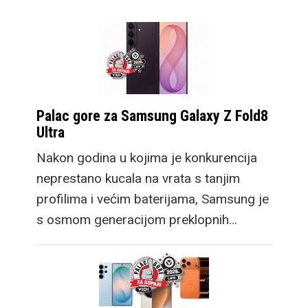
zainteresirati
potencijalne kupce
preklopnog mobitela
koji se možda nisu
pronašli kod manjeg
Palac gore za Samsung Galaxy Z Fold8
Flip modela, a veći Fold
Ultra
cilja na multitasking
Nakon godina u kojima je konkurencija
kojim se oni ne bave.
neprestano kucala na vrata s tanjim
Tako je došlo do
profilima i većim baterijama, Samsung je
promjene u lineupu ove
s osmom generacijom preklopnih…
godine te tradicionalan
Flip zadržava dizajn po
kojem je postao poznat,
uz niz poboljšanja
kakve već očekujemo