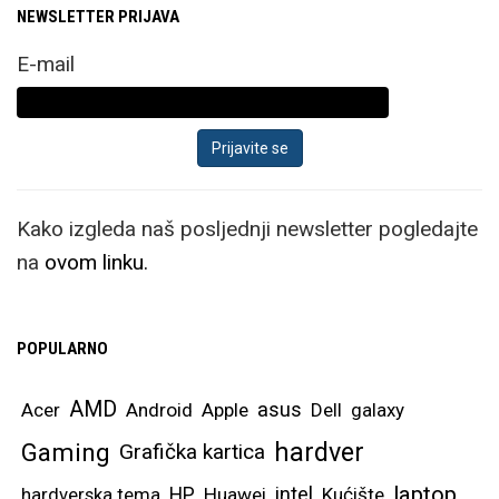
ključan za efikasan rad.
NEWSLETTER PRIJAVA
Unutarnji zaslon ove
E-mail
godine ima malo veću
rezoluciju od 2504 x
2256 piksela, a
zadržava dinamički
AMOELD 2x sa 120 Hz
Kako izgleda naš posljednji newsletter pogledajte
prilagodljivom brzinom.
na
ovom linku.
Ovaj zaslon je
poboljšan za novu
POPULARNO
godinu, koristeći
dodatne slojeve od
AMD
asus
Acer
Android
Apple
Dell
galaxy
titanija ispod samog
hardver
Gaming
Grafička kartica
zaslona, koji mu daju
značajnu otpornost i
laptop
intel
hardverska tema
HP
Huawei
Kućište