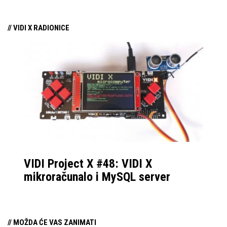
eksperimentirati kao u
njezina predstavljanja.
“starim danima”. No, sa
// VIDI X RADIONICE
konzistentnim
ažuriranjima i podrškom
ovoj formi uređaja,
Samsung je postao
standard kojem se
drugi prilagođavaju, sa
najboljom softverskom
prilagodbom za
profesionalan rad, ali i
VIDI Project X #48: VIDI X
uživanje u multimediji.
mikroračunalo i MySQL server
Ove godine imamo
nešto novosti, promjene
koje bi mogle
// MOŽDA ĆE VAS ZANIMATI