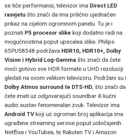
se tiče performansi, televizor ima
Direct LED
rasvjetu
što znači da ima prilično ujednačen
prikaz na cijelom ogromnom panelu. Tu je i
poznati
P5 procesor slike
koji dodatno radi na
mogućnostima poput upscalea slike. Philips
65PUS8548 podržava
HDR10, HDR10+, Dolby
Vision i Hybrid Log-Gamma
što znači da ćete
moći gotovo sve HDR formate u UHD rezoluciji
gledati na ovom velikom televizoru. Podržani su i
Dolby Atmos surround te DTS-HD
, što znači da
ćete imati uz odgovarajući soundbar ili kućni
audio sustav fenomenalan zvuk. Televizor ima
Android TV
koji uz ogroman broj aplikacija ima
ugrađene streaming servise poput uobičajenih
Netflixa i YouTubea, te Rakuten TV i Amazon