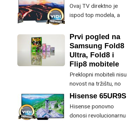
generacije na tržištu te
poboljšati ključne
Ovaj TV direktno je
je više-manje samo
specifikacije.
ispod top modela, a
pitanje cijene i vaših
prednost mu je što za
preferencija što želite
male ustupke možete
Prvi pogled na
kupiti.
osjetno uštedjeti pri
Samsung Fold8
kupnji.
Ultra, Fold8 i
Flip8 mobitele
Preklopni mobiteli nisu
novost na tržištu, no
svakako su niša s
Hisense 65UR9S
obzirom na svoju
Hisense ponovno
cijenu, kao i ekstremnu
donosi revolucionarnu
plastičnost tržišta koje
tehnologiju na tržište
više nije spremno toliko
samo par mjeseci od