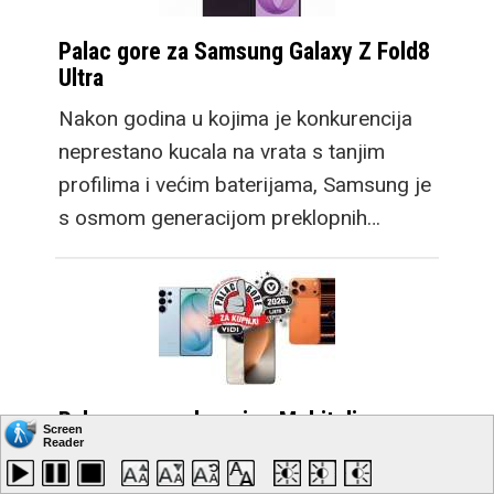
Palac gore za Samsung Galaxy Z Fold8
Ultra
Nakon godina u kojima je konkurencija
neprestano kucala na vrata s tanjim
profilima i većim baterijama, Samsung je
s osmom generacijom preklopnih…
Palac gore za kupnju - Mobiteli
Za vrijeme ljetne sezone već su svi