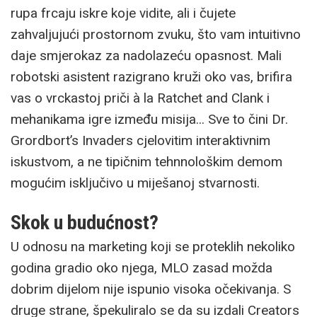
rupa frcaju iskre koje vidite, ali i čujete
zahvaljujući prostornom zvuku, što vam intuitivno
daje smjerokaz za nadolazeću opasnost. Mali
robotski asistent razigrano kruži oko vas, brifira
vas o vrckastoj priči à la Ratchet and Clank i
mehanikama igre između misija... Sve to čini Dr.
Grordbort’s Invaders cjelovitim interaktivnim
iskustvom, a ne tipičnim tehnnološkim demom
mogućim isključivo u miješanoj stvarnosti.
Skok u budućnost?
U odnosu na marketing koji se proteklih nekoliko
godina gradio oko njega, MLO zasad možda
dobrim dijelom nije ispunio visoka očekivanja. S
druge strane, špekuliralo se da su izdali Creators