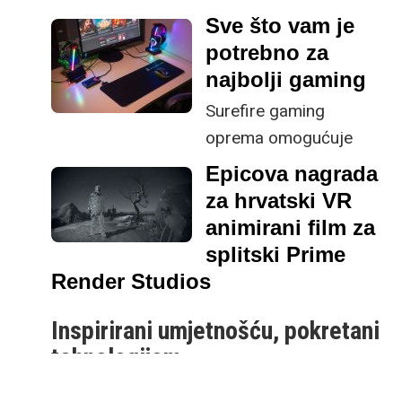
Shark uređajima, vrlo
događanju predstaviti potpuno novi
Sve što vam je
pristupačnu cijenu
proizvod,
VR headset koji nadilazi gaming
.
potrebno za
najbolji gaming
Surefire gaming
oprema omogućuje
vam beskompromisne
Epicova nagrada
performanse bilo da
za hrvatski VR
koristite računalo ili
animirani film za
igraću konzolu. Svojim
splitski Prime
atraktivnim izgledom,
Render Studios
odličnim ergonomskim
Inspirirani umjetnošću, pokretani
mogućnostima,
tehnologijom
kvalitetom izrade i
iznimnim omjerom
Hrvatski studio za računalnu grafiku i