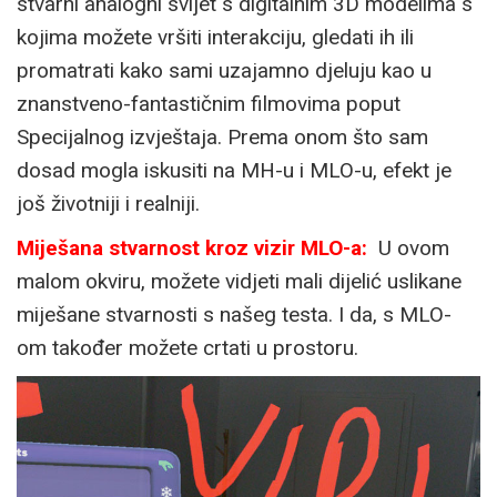
stvarni analogni svijet s digitalnim 3D modelima s
kojima možete vršiti interakciju, gledati ih ili
promatrati kako sami uzajamno djeluju kao u
znanstveno-fantastičnim filmovima poput
Specijalnog izvještaja. Prema onom što sam
dosad mogla iskusiti na MH-u i MLO-u, efekt je
još životniji i realniji.
Miješana stvarnost kroz vizir MLO-a:
U ovom
malom okviru, možete vidjeti mali dijelić uslikane
miješane stvarnosti s našeg testa. I da, s MLO-
om također možete crtati u prostoru.