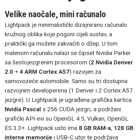
Velike naočale, mini računalo
Lightpack je minimalistički dizajnirano računalo
kružnog oblika koje pogoni cijeli sustav, a
praktički ga možete zakvačiti o džep. U tom
malenom računalu nalazi se čipset Nvidia Parker
sa šestojezgrenim procesorom (
2 Nvidia Denver
2.0
+
4 ARM Cortex A57
) razvijen za
samovozeće automobile. Samo su tri dostupna
razvojnim developerima (1 Denver i 2 Cortex A57
jezgre). U Lightpack je ugrađena grafička kartica
Nvidia Pascal
s 256 CUDA jezgri, a podržani
grafički API-evi su OpenGL 4.5, Vulkan, OpenGL
ES 3.3+. Lightpack usto ima
8 GB RAM-a
,
128 GB
interne memorije
i USB-C utor te podržava