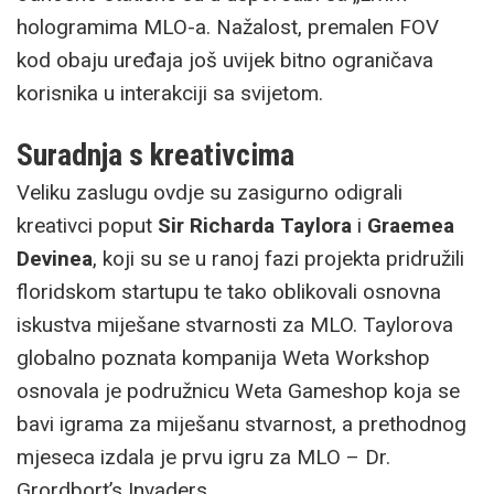
hologramima MLO-a. Nažalost, premalen FOV
kod obaju uređaja još uvijek bitno ograničava
korisnika u interakciji sa svijetom.
Suradnja s kreativcima
Veliku zaslugu ovdje su zasigurno odigrali
kreativci poput
Sir Richarda Taylora
i
Graemea
Devinea
, koji su se u ranoj fazi projekta pridružili
floridskom startupu te tako oblikovali osnovna
iskustva miješane stvarnosti za MLO. Taylorova
globalno poznata kompanija Weta Workshop
osnovala je podružnicu Weta Gameshop koja se
bavi igrama za miješanu stvarnost, a prethodnog
mjeseca izdala je prvu igru za MLO – Dr.
Grordbort’s Invaders.