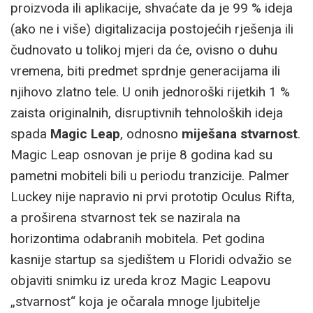
proizvoda ili aplikacije, shvaćate da je 99 % ideja
(ako ne i više) digitalizacija postojećih rješenja ili
čudnovato u tolikoj mjeri da će, ovisno o duhu
vremena, biti predmet sprdnje generacijama ili
njihovo zlatno tele. U onih jednoroški rijetkih 1 %
zaista originalnih, disruptivnih tehnoloških ideja
spada
Magic Leap
, odnosno
miješana stvarnost
.
Magic Leap osnovan je prije 8 godina kad su
pametni mobiteli bili u periodu tranzicije. Palmer
Luckey nije napravio ni prvi prototip Oculus Rifta,
a proširena stvarnost tek se nazirala na
horizontima odabranih mobitela. Pet godina
kasnije startup sa sjedištem u Floridi odvažio se
objaviti snimku iz ureda kroz Magic Leapovu
„stvarnost“ koja je očarala mnoge ljubitelje