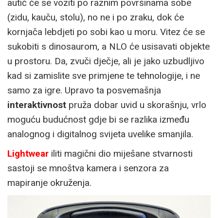
autić će se voziti po raznim površinama sobe
(zidu, kauču, stolu), no ne i po zraku, dok će
kornjača lebdjeti po sobi kao u moru. Vitez će se
sukobiti s dinosaurom, a NLO će usisavati objekte
u prostoru. Da, zvuči dječje, ali je jako uzbudljivo
kad si zamislite sve primjene te tehnologije, i ne
samo za igre. Upravo ta posvemašnja
interaktivnost
pruža dobar uvid u skorašnju, vrlo
moguću budućnost gdje bi se razlika između
analognog i digitalnog svijeta uvelike smanjila.
Lightwear
iliti magični dio miješane stvarnosti
sastoji se mnoštva kamera i senzora za
mapiranje okruženja.