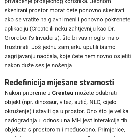
privlačenje prosječnog korisnika. Jednom
skenirani prostor morat ćete ponovno skenirati
ako se vratite na glavni meni i ponovno pokrenete
aplikaciju (Create ili neku zahtjevniju kao Dr.
Grordbort’s Invaders), što bi vas moglo malo
frustrirati. Još jednu zamjerku uputili bismo
zagrijavanju naočala, koje ćete neminovno osjetiti
nakon duže sesije nošenja.
Redefinicija miješane stvarnosti
Nakon pripreme u
Createu
možete odabrati
objekt (npr. dinosaur, vitez, autić, NLO, cijelo
okruženje) i staviti ga u prostor. Ono što je velika
nadogradnja u odnosu na MH jest interakcija tih
objekata s prostorom i međusobno. Primjerice,