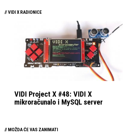
cijene i mogućnosti
animaciju osvojio je
Epic Mega Grant
Surefire igraća oprema
// VIDI X RADIONICE
nagradu
za VR animirani film rađen u Unreal
nudi sve što je
engineu.
potrebno za najbolji
gaming doživljaj
VIDI Project X #48: VIDI X
mikroračunalo i MySQL server
// MOŽDA ĆE VAS ZANIMATI