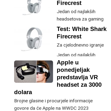
Firecrest
Jedan od najlakših
headsetova za gaming
koji smo imali prilike
Test: White Shark
isprobati nudi solidan
Firecrest
zvuk, niz mogućnosti
Za cjelodnevno igranje
povezivanja, odvojivi
Jedan od najlakših
mikrofon i, kao što je
Apple u
headsetova za gaming
uvijek slučaj s White
ponedjeljak
koji smo imali prilike
Shark uređajima, vrlo
predstavlja VR
probati nudi solidan
pristupačnu cijenu.
headset za 3000
zvuk, niz mogućnosti
dolara
povezivanja, odvojivi
mikrofon i, kao što je
Brojne glasine i procurjele informacije
uvijek slučaj s White
govore da će Apple na WWDC 2023