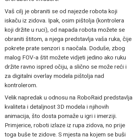
Vaš cilj je obraniti se od najezde robota koji
iskaču iz zidova. Ipak, osim pištolja (kontrolera
koji držite u ruci), od napada robota možete se
obraniti štitom, a njega predstavlja vaša ruka, čije
pokrete prate senzori s naočala. Doduše, zbog
malog FOV-a štit možete vidjeti jedino ako ruku
držite ravno ispred očiju, a slično se može reći i
za digitalni overlay modela pištolja nad
kontrolerom.
Velik napredak u odnosu na RoboRaid predstavlja
kvaliteta i detaljnost 3D modela i njihovih
animacija, što dosta pomaže u igri i imerziji.
Primjerice, roboti izlaze iz rupa zidova, no prije
toga buše te zidove. S mjesta na kojem se buši