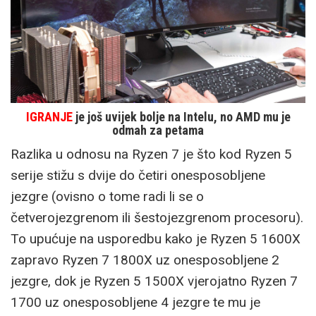
IGRANJE
je još uvijek bolje na Intelu, no AMD mu je
odmah za petama
Razlika u odnosu na Ryzen 7 je što kod Ryzen 5
serije stižu s dvije do četiri onesposobljene
jezgre (ovisno o tome radi li se o
četverojezgrenom ili šestojezgrenom procesoru).
To upućuje na usporedbu kako je Ryzen 5 1600X
zapravo Ryzen 7 1800X uz onesposobljene 2
jezgre, dok je Ryzen 5 1500X vjerojatno Ryzen 7
1700 uz onesposobljene 4 jezgre te mu je