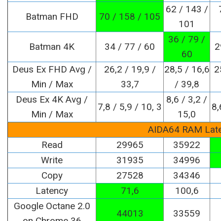
62 / 143 /
Batman FHD
70 / 158 / 105
101
36 / 79 /
Batman 4K
34 / 77 / 60
2
60
Deus Ex FHD Avg /
26,2 / 19,9 /
28,5 / 16,6
2
Min / Max
33,7
/ 39,8
Deus Ex 4K Avg /
8,6 / 3,2 /
7,8 / 5,9 / 10, 3
8,
Min / Max
15,0
AIDA64 RAM Lat
Read
29965
35922
Write
31935
34996
Copy
27528
34346
Latency
71,6
100,6
Google Octane 2.0
44013
33559
on Chrome 36