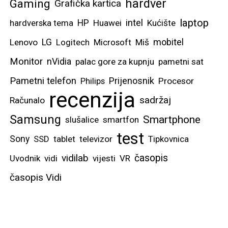
hardver
Gaming
Grafička kartica
laptop
intel
hardverska tema
HP
Huawei
Kućište
mobitel
Lenovo
LG
Logitech
Microsoft
Miš
Monitor
nVidia
palac gore za kupnju
pametni sat
Pametni telefon
Prijenosnik
Philips
Procesor
recenzija
sadržaj
Računalo
Samsung
Smartphone
slušalice
smartfon
test
Sony
SSD
tablet
televizor
Tipkovnica
vidilab
časopis
Uvodnik
vidi
vijesti
VR
časopis Vidi