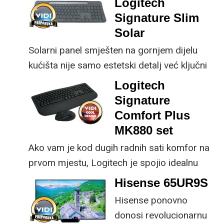
Logitech
osjetno uštedjeti pri
korisniku.
Signature Slim
kupnji.
Solar
Solarni panel smješten na gornjem dijelu
kućišta nije samo estetski detalj već ključni
dio koncepta ovog proizvoda, jer koristi
Logitech
energiju prirodnog ili umjetnog svjetla za
Signature
rad.
Comfort Plus
MK880 set
Ako vam je kod dugih radnih sati komfor na
prvom mjestu, Logitech je spojio idealnu
kombinaciju tipkovnice i miša s naprednim
Hisense 65UR9S
funkcijama.
Hisense ponovno
donosi revolucionarnu