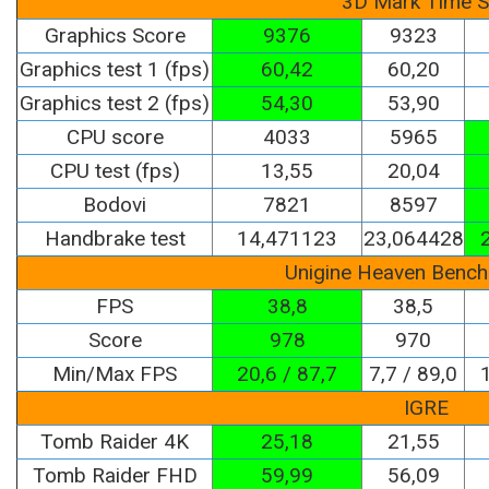
3D Mark Time 
Graphics Score
9376
9323
Graphics test 1 (fps)
60,42
60,20
Graphics test 2 (fps)
54,30
53,90
CPU score
4033
5965
CPU test (fps)
13,55
20,04
Bodovi
7821
8597
Handbrake test
14,471123
23,064428
Unigine Heaven Bench
FPS
38,8
38,5
Score
978
970
Min/Max FPS
20,6 / 87,7
7,7 / 89,0
IGRE
Tomb Raider 4K
25,18
21,55
Tomb Raider FHD
59,99
56,09