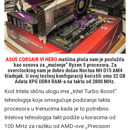
ASUS CORSAIR VI HERO
matična ploča nam je poslužila
kao osnova za „mučenje“ Ryzen 5 procesora. Za
overclocking nam je dobro došao Noctua NH D15 AM4
hladnjak. U ovoj testnoj konfiguraciji koristili smo 32 GB
Adata XPG DDR4 RAM-a na taktu od 2800 MHz.
Kod Intela sličnu ulogu ima „Intel Turbo Boost“
tehnologija koja omogućuje podizanje takta
procesora u trenucima kada je to potrebno.
Intelova tehnologija takt podiže u koracima od
100 MHz za razliku od AMD-ove „Precision