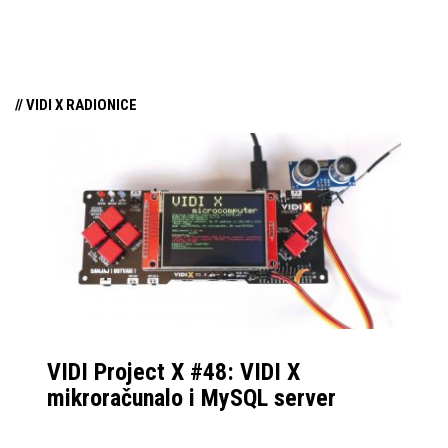
tehnologiju na tržište
samo par mjeseci od
njezina predstavljanja.
// VIDI X RADIONICE
VIDI Project X #48: VIDI X
mikroračunalo i MySQL server