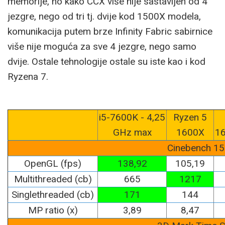
memorije, no kako CCX više nije sastavljen od 4
jezgre, nego od tri tj. dvije kod 1500X modela,
komunikacija putem brze Infinity Fabric sabirnice
više nije moguća za sve 4 jezgre, nego samo
dvije. Ostale tehnologije ostale su iste kao i kod
Ryzena 7.
i5-7600K - 4,25
Ryzen 5
GHz max
1600X
16
Cinebench 15
OpenGL (fps)
138,92
105,19
Multithreaded (cb)
665
1217
Singlethreaded (cb)
171
144
MP ratio (x)
3,89
8,47