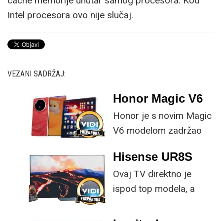
cache memorije unutar samog procesora. Kod
Intel procesora ovo nije slučaj.
VEZANI SADRŽAJ:
Honor Magic V6
Honor je s novim Magic
V6 modelom zadržao
provjerene
Hisense UR8S
specifikacije, no
Ovaj TV direktno je
istovremeno
ispod top modela, a
implementirao
prednost mu je što za
nadogradnje koje su
male ustupke možete
ključne svakom