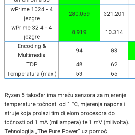
wPrime 1024 - 4
280.059
321.201
jezgre
wPrime 32 4 - 4
8.919
10.314
jezgre
Encoding &
94
83
Multimedia
TDP
48
62
Temperatura (max.)
53
65
Ryzen 5 također ima mrežu senzora za mjerenje
temperature točnosti od 1 °C, mjerenja napona i
struje koja prolazi tim dijelom procesora do
točnosti od 1 mA (miliampera) te 1 mV (milivolta).
Tehnologija „The Pure Power“ uz pomoć