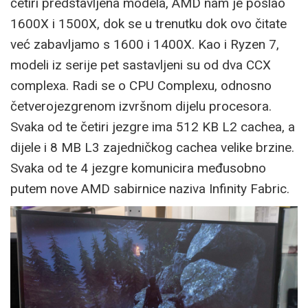
četiri predstavljena modela, AMD nam je poslao
1600X i 1500X, dok se u trenutku dok ovo čitate
već zabavljamo s 1600 i 1400X. Kao i Ryzen 7,
modeli iz serije pet sastavljeni su od dva CCX
complexa. Radi se o CPU Complexu, odnosno
četverojezgrenom izvršnom dijelu procesora.
Svaka od te četiri jezgre ima 512 KB L2 cachea, a
dijele i 8 MB L3 zajedničkog cachea velike brzine.
Svaka od te 4 jezgre komunicira međusobno
putem nove AMD sabirnice naziva Infinity Fabric.