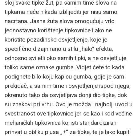
sloj svake tipke žut, pa samim time slova na
tipkama neće nikada izblijediti jer nisu samo
nacrtana. Jasna žuta slova omogućuju vrlo
jednostavno korištenje tipkovnice i ako ne
koristite pozadinsko osvjetljenje, koje je
specifično dizajnirano u stilu „halo“ efekta,
odnosno svijetli oko samih tipki, a ne osvjetljuje
toliko same oznake gumba. Vidjet ćete to kada
podignete bilo koju kapicu gumba, gdje je sam
prekidač, a samim time i osvjetljenje ispod njega,
okrenuto tako da osvjetljava donji dio tipke, dok
su znakovi pri vrhu. Ovo je možda i najbolji uvod u
svestranost ove tipkovnice jer se kao i kod većine
mehaničkih tipkovnica koristi standardiziran
prihvat u obliku plusa „+“ za tipke, te je lako kupiti