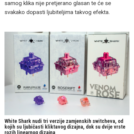
samog klika nije pretjerano glasan te će se
svakako dopasti ljubiteljima takvog efekta.
White Shark nudi tri verzije zamjenskih switcheva, od
kojih su ljubičasti kliktavog dizajna, dok su dvije vrste
rozih linearnog dizajna