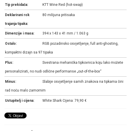
Tip prekidača:
KTT Wine Red (hot-swap)
Deklarirani rok
80 milijuna pritisaka
trajanja tipaka:
Dimenzije i masa:
394 x 143 x 41 mm / 1.063 g
Ostalo:
RGB pozadinsko osvjetljenje, full anti-ghosting,
kompaktni dizajn sa 97 tipaka
Plus:
Svestrana mehanička tipkovnica koju lako možete
personalizirati, no nudi odlične performanse „out-of-the-box“
Minus:
Slabije osvjetljenje samih znakova na tipkama čini
rad noću malo zamornim
Ustupitelj i cijena:
White Shark Cijena: 79,90 €