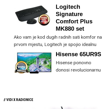
dio koncepta ovog proizvoda, jer koristi
Logitech
energiju prirodnog ili umjetnog svjetla za
Signature
rad.
Comfort Plus
MK880 set
Ako vam je kod dugih radnih sati komfor na
prvom mjestu, Logitech je spojio idealnu
kombinaciju tipkovnice i miša s naprednim
Hisense 65UR9S
funkcijama.
Hisense ponovno
donosi revolucionarnu
tehnologiju na tržište
samo par mjeseci od
njezina predstavljanja.
// VIDI X RADIONICE