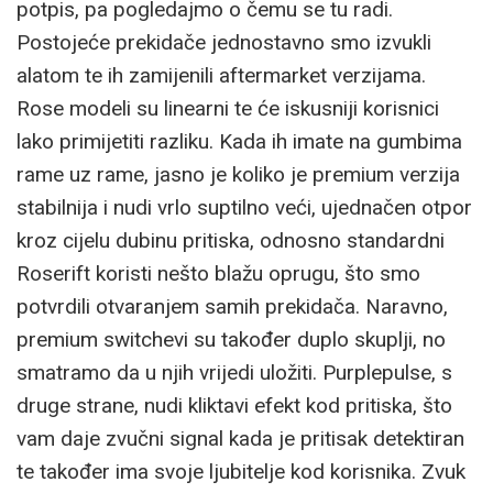
potpis, pa pogledajmo o čemu se tu radi.
Postojeće prekidače jednostavno smo izvukli
alatom te ih zamijenili aftermarket verzijama.
Rose modeli su linearni te će iskusniji korisnici
lako primijetiti razliku. Kada ih imate na gumbima
rame uz rame, jasno je koliko je premium verzija
stabilnija i nudi vrlo suptilno veći, ujednačen otpor
kroz cijelu dubinu pritiska, odnosno standardni
Roserift koristi nešto blažu oprugu, što smo
potvrdili otvaranjem samih prekidača. Naravno,
premium switchevi su također duplo skuplji, no
smatramo da u njih vrijedi uložiti. Purplepulse, s
druge strane, nudi kliktavi efekt kod pritiska, što
vam daje zvučni signal kada je pritisak detektiran
te također ima svoje ljubitelje kod korisnika. Zvuk