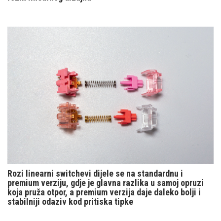
Rozi linearni switchevi dijele se na standardnu i
premium verziju, gdje je glavna razlika u samoj opruzi
koja pruža otpor, a premium verzija daje daleko bolji i
stabilniji odaziv kod pritiska tipke