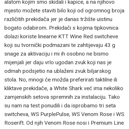
alatom kojim smo skidali i kapice, a na njihovo
mjesto možete staviti bilo koji od ogromnog broja
različitih prekidača jer je danas tržište uistinu
bogato odabirom. Prekidači s kojima tipkovnica
dolazi koriste linearne KTT Wine Red switcheve
koji su tvornički podmazani te zahtijevaju 43 g
snage za aktivaciju i mi ih osobno ne bismo
mijenjali jer daju vrlo ugodan zvuk koji nas je
odmah podsjetio na ublaženi zvuk biljarskog
stola. No, mnogi će možda preferirati taktilne ili
kliktave prekidače, a White Shark već ima nekoliko
zamjenskih setova spremnih za instalaciju. Tako
su nam na test ponudili i da isprobamo tri seta
switcheva, WS PurplePulse, WS Venom Rose i WS
Roserift. Od njih Venom Rose nosi i Premium Line