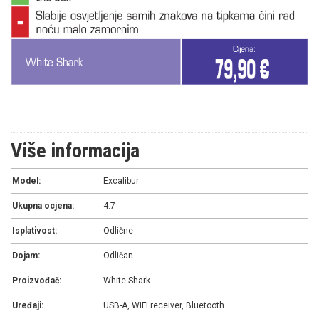
Više informacija
Model:
Excalibur
Ukupna ocjena:
4.7
Isplativost:
Odlične
Dojam:
Odličan
Proizvođač:
White Shark
Uređaji:
USB-A, WiFi receiver, Bluetooth