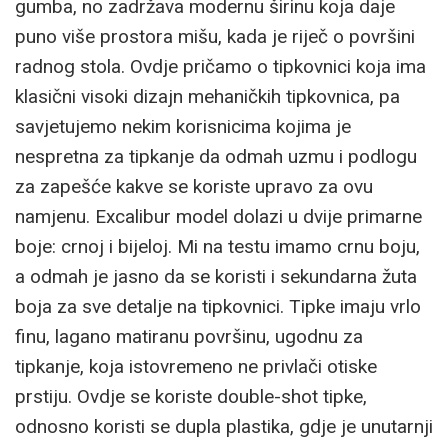
gumba, no zadržava modernu širinu koja daje
puno više prostora mišu, kada je riječ o površini
radnog stola. Ovdje pričamo o tipkovnici koja ima
klasični visoki dizajn mehaničkih tipkovnica, pa
savjetujemo nekim korisnicima kojima je
nespretna za tipkanje da odmah uzmu i podlogu
za zapešće kakve se koriste upravo za ovu
namjenu. Excalibur model dolazi u dvije primarne
boje: crnoj i bijeloj. Mi na testu imamo crnu boju,
a odmah je jasno da se koristi i sekundarna žuta
boja za sve detalje na tipkovnici. Tipke imaju vrlo
finu, lagano matiranu površinu, ugodnu za
tipkanje, koja istovremeno ne privlači otiske
prstiju. Ovdje se koriste double-shot tipke,
odnosno koristi se dupla plastika, gdje je unutarnji