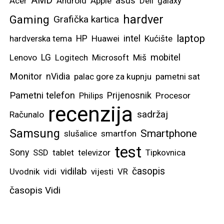
AMD
asus
Acer
Android
Apple
Dell
galaxy
hardver
Gaming
Grafička kartica
laptop
intel
hardverska tema
HP
Huawei
Kućište
mobitel
Lenovo
LG
Logitech
Microsoft
Miš
Monitor
nVidia
palac gore za kupnju
pametni sat
Pametni telefon
Prijenosnik
Philips
Procesor
recenzija
sadržaj
Računalo
Samsung
Smartphone
slušalice
smartfon
test
Sony
SSD
tablet
televizor
Tipkovnica
vidilab
časopis
Uvodnik
vidi
vijesti
VR
časopis Vidi