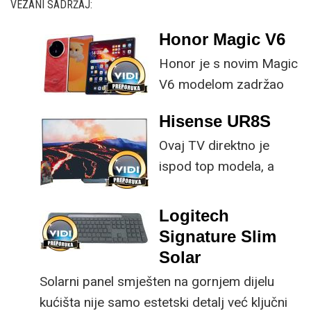
VEZANI SADRŽAJ:
Honor Magic V6
Honor je s novim Magic
V6 modelom zadržao
provjerene
Hisense UR8S
specifikacije, no
Ovaj TV direktno je
istovremeno
ispod top modela, a
implementirao
prednost mu je što za
nadogradnje koje su
male ustupke možete
ključne svakom
Logitech
osjetno uštedjeti pri
korisniku.
Signature Slim
kupnji.
Solar
Solarni panel smješten na gornjem dijelu
kućišta nije samo estetski detalj već ključni