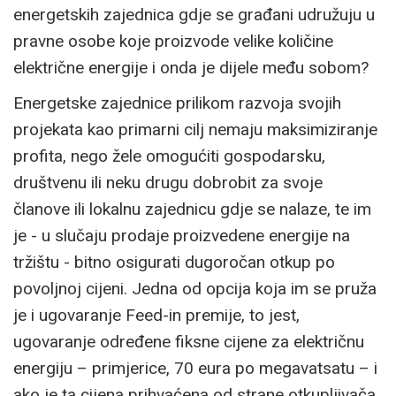
energetskih zajednica gdje se građani udružuju u
pravne osobe koje proizvode velike količine
električne energije i onda je dijele među sobom?
Energetske zajednice prilikom razvoja svojih
projekata kao primarni cilj nemaju maksimiziranje
profita, nego žele omogućiti gospodarsku,
društvenu ili neku drugu dobrobit za svoje
članove ili lokalnu zajednicu gdje se nalaze, te im
je - u slučaju prodaje proizvedene energije na
tržištu - bitno osigurati dugoročan otkup po
povoljnoj cijeni. Jedna od opcija koja im se pruža
je i ugovaranje Feed-in premije, to jest,
ugovaranje određene fiksne cijene za električnu
energiju – primjerice, 70 eura po megavatsatu – i
ako je ta cijena prihvaćena od strane otkupljivača,