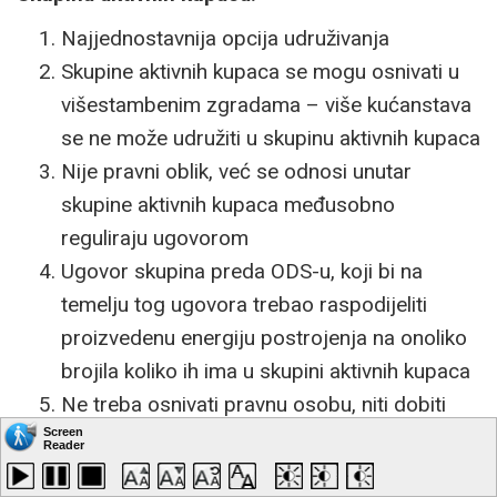
Najjednostavnija opcija udruživanja
Skupine aktivnih kupaca se mogu osnivati u
višestambenim zgradama – više kućanstava
se ne može udružiti u skupinu aktivnih kupaca
Nije pravni oblik, već se odnosi unutar
skupine aktivnih kupaca međusobno
reguliraju ugovorom
Ugovor skupina preda ODS-u, koji bi na
temelju tog ugovora trebao raspodijeliti
proizvedenu energiju postrojenja na onoliko
brojila koliko ih ima u skupini aktivnih kupaca
Ne treba osnivati pravnu osobu, niti dobiti
dozvolu za djelatnost od strane HERA-e
Za postavljanje elektrane zatražite dozvole