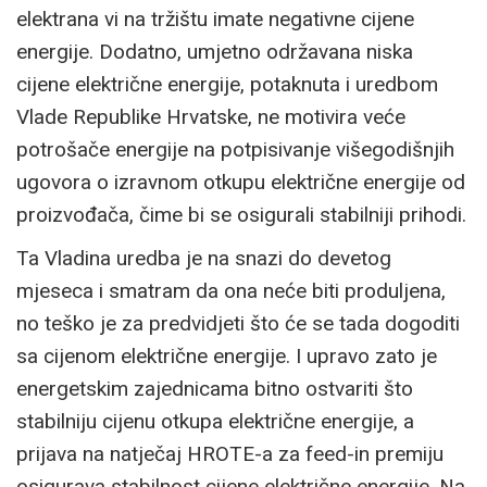
elektrana vi na tržištu imate negativne cijene
energije. Dodatno, umjetno održavana niska
cijene električne energije, potaknuta i uredbom
Vlade Republike Hrvatske, ne motivira veće
potrošače energije na potpisivanje višegodišnjih
ugovora o izravnom otkupu električne energije od
proizvođača, čime bi se osigurali stabilniji prihodi.
Ta Vladina uredba je na snazi do devetog
mjeseca i smatram da ona neće biti produljena,
no teško je za predvidjeti što će se tada dogoditi
sa cijenom električne energije. I upravo zato je
energetskim zajednicama bitno ostvariti što
stabilniju cijenu otkupa električne energije, a
prijava na natječaj HROTE-a za feed-in premiju
osigurava stabilnost cijene električne energije. Na