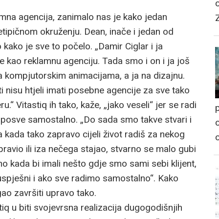
mna agencija, zanimalo nas je kako jedan
tipičnom okruženju. Dean, inače i jedan od
kako je sve to počelo. „Damir Ciglar i ja
 kao reklamnu agenciju. Tada smo i on i ja još
 na kompjutorskim animacijama, a ja na dizajnu.
ti nisu htjeli imati posebne agencije za sve tako
u.“ Vitastiq ih tako, kaže, „jako veseli“ jer se radi
p
li posve samostalno. „Do sada smo takve stvari i
o
a kada tako zapravo cijeli život radiš za nekog
avio ili iza nečega stajao, stvarno se malo gubi
ajno kada bi imali nešto gdje smo sami sebi klijent,
pješni i ako sve radimo samostalno“. Kako
gao završiti upravo tako.
tiq u biti svojevrsna realizacija dugogodišnjih