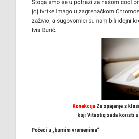
Stoga smo se u potrazi za našom cool pri
joj tvrtke Imago u zagrebačkom Chromoso
zaživio, a sugovornici su nam bili idejni k
Ivis Burić.
Konekcija
Za spajanje s klas
koji Vitastiq sada koristi 
Počeci u „burnim vremenima“