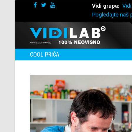
Vidi grupa:
Vidi
Pogledajte naš p
COOL PRIČA