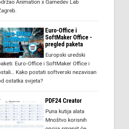
održao Animation x Gamedev Lab
Zagreb.
Euro-Office i
SoftMaker Office -
pregled paketa
Europski uredski
aketi: Euro-Office i SoftMaker Office i
stali... Kako postati softverski nezavisan
od ostatka svijeta?
PDF24 Creator
Puna kutija alata
Mnoštvo korisnih
opcija smanjit će