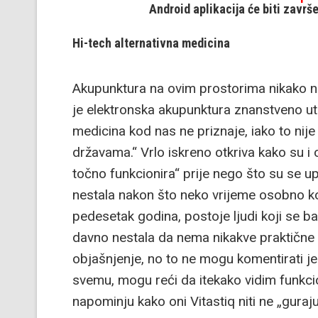
Android aplikacija će biti završe
Hi-tech alternativna medicina
Akupunktura na ovim prostorima nikako nij
je elektronska akupunktura znanstveno u
medicina kod nas ne priznaje, iako to nije 
državama.“ Vrlo iskreno otkriva kako su i
točno funkcionira“ prije nego što su se upu
nestala nakon što neko vrijeme osobno kor
pedesetak godina, postoje ljudi koji se ba
davno nestala da nema nikakve praktične
objašnjenje, no to ne mogu komentirati jer
svemu, mogu reći da itekako vidim funkcio
napominju kako oni Vitastiq niti ne „guraju