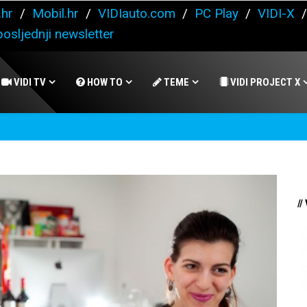
.hr
/
Mobil.hr
/
VIDIauto.com
/
PC Play
/
VIDI-X
osljednji newsletter
VIDI TV
HOW TO
TEME
VIDI PROJECT X
//