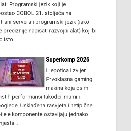
lati Programski jezik koji je
postao COBOL 21. stoljeća na
strani servera i programski jezik (iako
e preciznije napisati razvojni alat) koji bi
to isto…
Superkomp 2026
Ljepotica i zvijer
Prvoklasna gaming
makina koja osim
čistih performansi također mami i
poglede. Usklađena rasvjeta i netipične
bijele komponente ostavljaju jednako
mjesta…