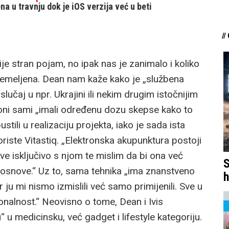
na u travnju dok je iOS verzija već u beti
//
e stran pojam, no ipak nas je zanimalo i koliko
temeljena. Dean nam kaže kako je „službena
slučaj u npr. Ukrajini ili nekim drugim istočnijim
 oni sami „imali određenu dozu skepse kako to
stili u realizaciju projekta, iako je sada ista
iste Vitastiq. „Elektronska akupunktura postoji
ve isključivo s njom te mislim da bi ona već
S
 osnove.“ Uz to, sama tehnika „ima znanstveno
h
 ju mi nismo izmislili već samo primijenili. Sve u
nalnost.“ Neovisno o tome, Dean i Ivis
“ u medicinsku, već gadget i lifestyle kategoriju.