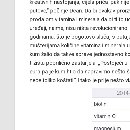
kreativnih nastojanja, cijela priča ipak nij
putove,“ počinje Dean. Da bi ovakav proiz
prodajom vitamina i minerala da bi ti to 
uređaji, naime, nisu ništa revolucionirano
godinama, što je pogotovo slučaj s putuju
mušterijama količine vitamina i minerala u
kum žalio da takve sprave jednostavno koš
tržištu poprilično zastarjela. „Postojeći ur
eura pa je kum htio da napravimo nešto št
neće toliko koštati.“ I tako je prije nešto 