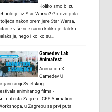
Koliko smo blizu
tehnologiji iz Star Warsa? Gotovo pola
stoljeća nakon premijere Star Warsa,
itanje više nije samo koliko je daleka
alaksija, nego i koliko su…
Gamedev Lab
Animafest
Animation X
Gamedev U
organizaciji Svjetskog
festivala animiranog filma -
Animafesta Zagreb i CEE Animation
Workshopa, u Zagrebu se prvi puta