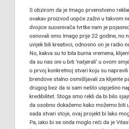
S obzirom da je Imago prvenstveno rekla
ovakav proizvod uopće zaživi u takvom ne
dvojice suosnivača tvrtke nam je pojasnio 
osnovali smo Imago prije 22 godine, no ne
uvijek bili kreativci, odnosno on je radio
No, kakva su to bila burna vremena, klijen
da su nas oni u biti 'natjerali' u ovom smjer
o prvoj konkretnoj stvari koju su napravi
brendove stalno osmišljavali za klijente p
drugog bez da si sam nešto uspješno napr
kredibilitet. Stoga smo rekli da bi bilo sj
da osobno dokažemo kako možemo biti us
sada stvari stoje, ovaj projekt bi lako mo
Pa, iako bi se onda moglo reći da je Vitas