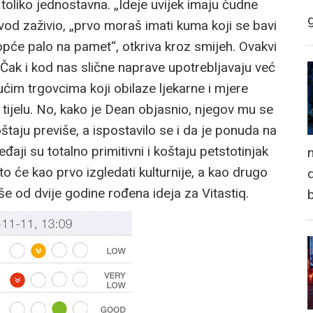
e toliko jednostavna. „Ideje uvijek imaju čudne
vod zaživio, „prvo moraš imati kuma koji se bavi
uopće palo na pamet“, otkriva kroz smijeh. Ovakvi
. Čak i kod nas slične naprave upotrebljavaju već
ćim trgovcima koji obilaze ljekarne i mjere
 tijelu. No, kako je Dean objasnio, njegov mu se
taju previše, a ispostavilo se i da je ponuda na
eđaji su totalno primitivni i koštaju petstotinjak
n
o će kao prvo izgledati kulturnije, a kao drugo
d
više od dvije godine rođena ideja za Vitastiq.