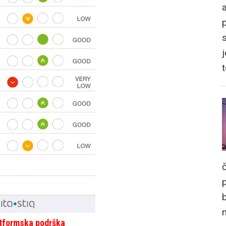
a
j
atformska podrška