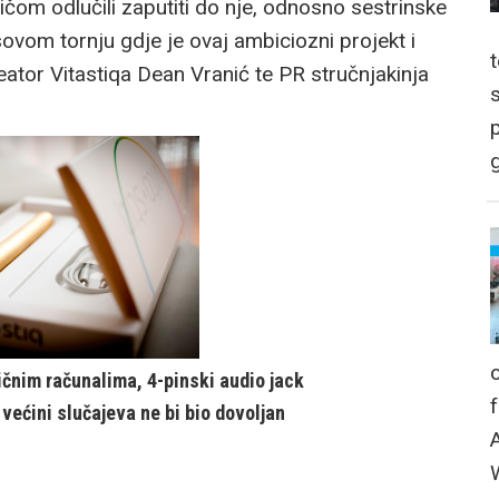
čom odlučili zaputiti do nje, odnosno sestrinske
vom tornju gdje je ovaj ambiciozni projekt i
reator Vitastiqa Dean Vranić te PR stručnjakinja
p
g
ičnim računalima, 4-pinski audio jack
u većini slučajeva ne bi bio dovoljan