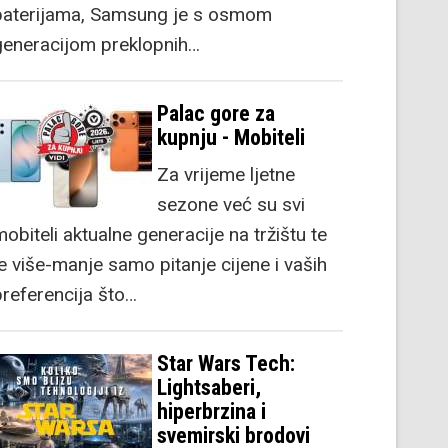
baterijama, Samsung je s osmom
generacijom preklopnih…
Palac gore za
kupnju - Mobiteli
Za vrijeme ljetne
sezone već su svi
obiteli aktualne generacije na tržištu te
je više-manje samo pitanje cijene i vaših
preferencija što…
Star Wars Tech:
Lightsaberi,
hiperbrzina i
svemirski brodovi