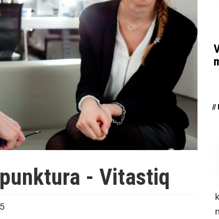
V
m
/
punktura - Vitastiq
15
n