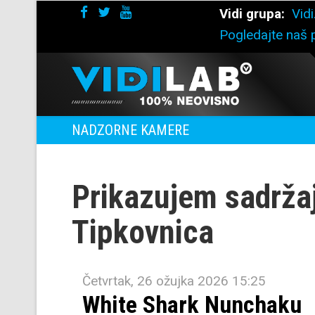
Vidi grupa:
Vidi
Pogledajte naš p
NADZORNE KAMERE
Prikazujem sadrža
Tipkovnica
Četvrtak, 26 ožujka 2026 15:25
White Shark Nunchaku