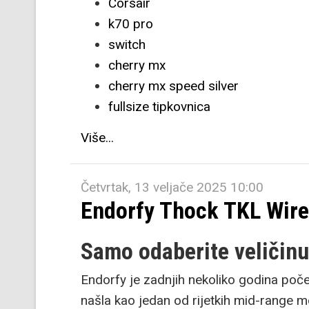
Corsair
k70 pro
switch
cherry mx
cherry mx speed silver
fullsize tipkovnica
Više...
Četvrtak, 13 veljače 2025 10:00
Endorfy Thock TKL Wire
Samo odaberite veličinu
Endorfy je zadnjih nekoliko godina poče
našla kao jedan od rijetkih mid-range 