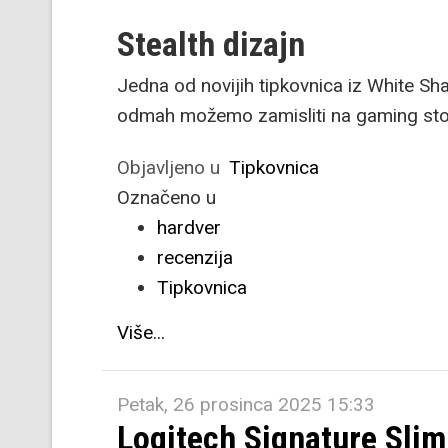
Stealth dizajn
Jedna od novijih tipkovnica iz White Sha
odmah možemo zamisliti na gaming sto
Objavljeno u
Tipkovnica
Označeno u
hardver
recenzija
Tipkovnica
Više...
Petak, 26 prosinca 2025 15:33
Logitech Signature Slim