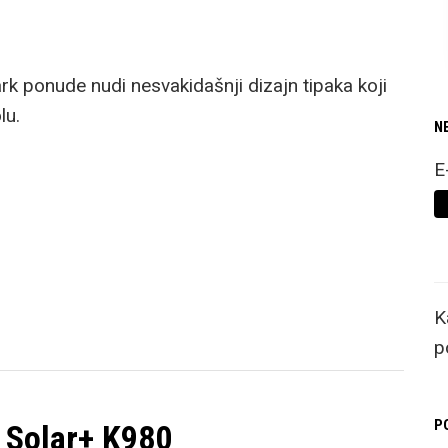
rk ponude nudi nesvakidašnji dizajn tipaka koji
lu.
N
E
K
p
P
 Solar+ K980