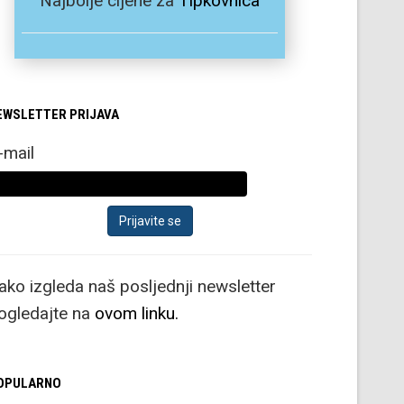
Najbolje cijene za
Tipkovnica
EWSLETTER PRIJAVA
-mail
ako izgleda naš posljednji newsletter
ogledajte na
ovom linku.
OPULARNO