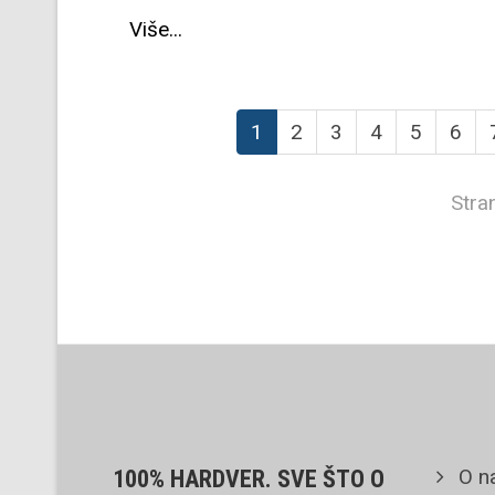
Više...
1
2
3
4
5
6
Stra
O n
100% HARDVER. SVE ŠTO O