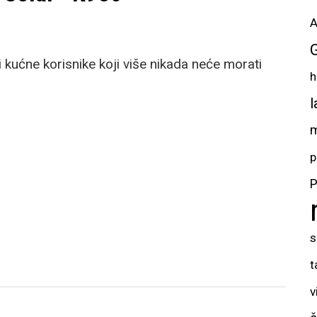
A
 kućne korisnike koji više nikada neće morati
h
l
m
p
P
s
t
v