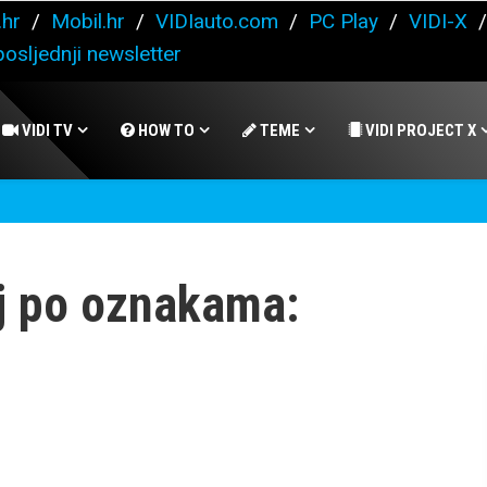
.hr
/
Mobil.hr
/
VIDIauto.com
/
PC Play
/
VIDI-X
osljednji newsletter
VIDI TV
HOW TO
TEME
VIDI PROJECT X
j po oznakama: