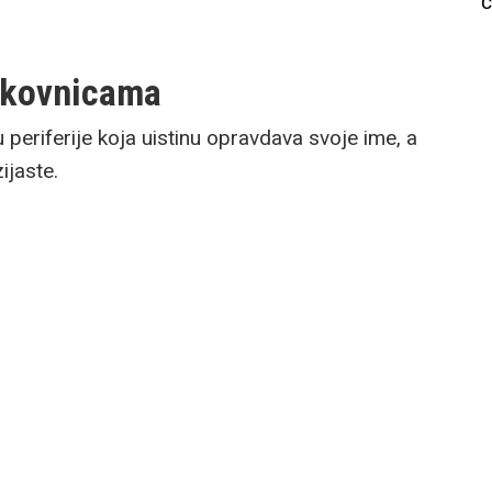
č
pkovnicama
periferije koja uistinu opravdava svoje ime, a
ijaste.