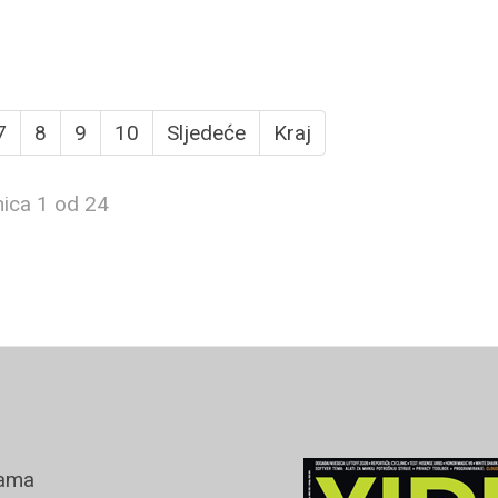
7
8
9
10
Sljedeće
Kraj
nica 1 od 24
ama