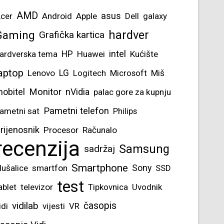
AMD
asus
cer
Android
Apple
Dell
galaxy
hardver
Gaming
Grafička kartica
intel
ardverska tema
HP
Huawei
Kućište
aptop
Lenovo
LG
Logitech
Microsoft
Miš
obitel
Monitor
nVidia
palac gore za kupnju
Pametni telefon
ametni sat
Philips
rijenosnik
Procesor
Računalo
recenzija
Samsung
sadržaj
Smartphone
lušalice
smartfon
Sony
SSD
test
ablet
televizor
Tipkovnica
Uvodnik
vidilab
časopis
idi
vijesti
VR