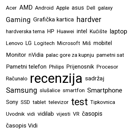
AMD
asus
Acer
Android
Apple
Dell
galaxy
hardver
Gaming
Grafička kartica
laptop
intel
hardverska tema
HP
Huawei
Kućište
mobitel
Lenovo
LG
Logitech
Microsoft
Miš
Monitor
nVidia
palac gore za kupnju
pametni sat
Pametni telefon
Prijenosnik
Philips
Procesor
recenzija
sadržaj
Računalo
Samsung
Smartphone
slušalice
smartfon
test
Sony
SSD
tablet
televizor
Tipkovnica
vidilab
časopis
Uvodnik
vidi
vijesti
VR
časopis Vidi