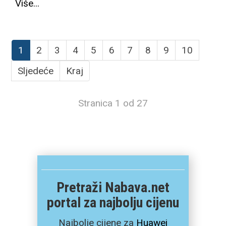
Više...
1
2
3
4
5
6
7
8
9
10
Sljedeće
Kraj
Stranica 1 od 27
Pretraži Nabava.net
portal za najbolju cijenu
Najbolje cijene za
Huawei