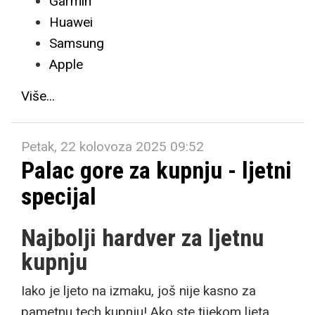
Garmin
Huawei
Samsung
Apple
Više...
Petak, 22 kolovoza 2025 09:52
Palac gore za kupnju - ljetni
specijal
Najbolji hardver za ljetnu
kupnju
Iako je ljeto na izmaku, još nije kasno za
pametnu tech kupnju! Ako ste tijekom ljeta