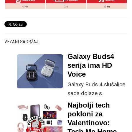
VEZANI SADRŽAJ:
Galaxy Buds4
serija ima HD
Voice
Galaxy Buds 4 slušalice
sada dolaze s
unaprijeđenom
Najbolji tech
kvalitetom poziva i
pokloni za
boljim uklanjanjem
Valentinovo:
pozadinske buke.
Tech Me Home