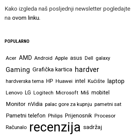
Kako izgleda naš posljednji newsletter pogledajte
na
ovom linku.
POPULARNO
AMD
asus
Acer
Android
Apple
Dell
galaxy
hardver
Gaming
Grafička kartica
laptop
intel
hardverska tema
HP
Huawei
Kućište
mobitel
Lenovo
LG
Logitech
Microsoft
Miš
Monitor
nVidia
palac gore za kupnju
pametni sat
Pametni telefon
Prijenosnik
Philips
Procesor
recenzija
sadržaj
Računalo