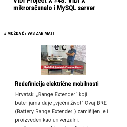
VIDI Project X #48: VIDI X
mikroračunalo i MySQL server
// MOŽDA ĆE VAS ZANIMATI
Redefinicija električne mobilnosti
Hrvatski „Range Extender“ koji
baterijama daje „vječni život“ Ovaj BRE
(Battery Range Extender ) zamišljen je i
proizveden kao univerzalni,