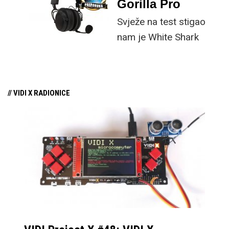
periferije
Gorilla Pro
Svježe na test stigao
nam je White Shark
Gorilla Pro headset.
Radi se o cjenovno
pristupačnim bežičnim
// VIDI X RADIONICE
gaming slušalicama s
odvojivim mikrofonom i
hrpom značajki koje
moderni gameri traže i
očekuju od headseta za
igranje.