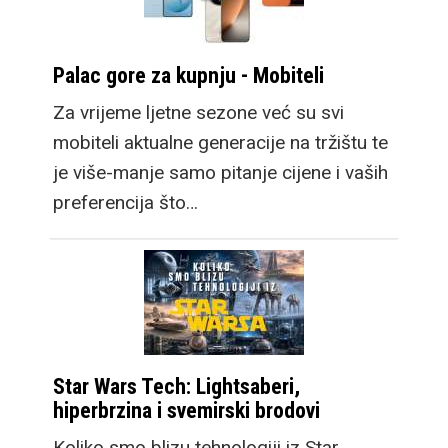
Palac gore za kupnju - Mobiteli
Za vrijeme ljetne sezone već su svi
mobiteli aktualne generacije na tržištu te
je više-manje samo pitanje cijene i vaših
preferencija što…
Star Wars Tech: Lightsaberi,
hiperbrzina i svemirski brodovi
Koliko smo blizu tehnologiji iz Star