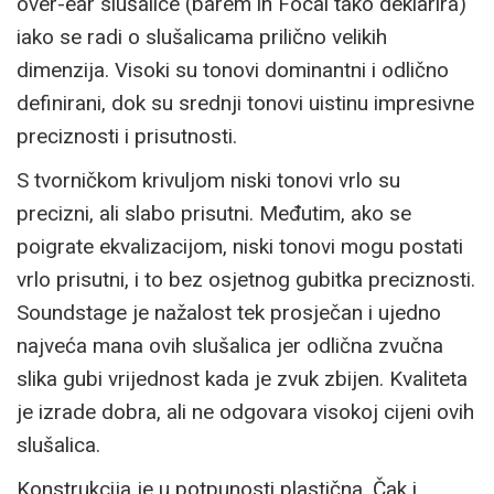
over-ear slušalice (barem ih Focal tako deklarira)
iako se radi o slušalicama prilično velikih
dimenzija. Visoki su tonovi dominantni i odlično
definirani, dok su srednji tonovi uistinu impresivne
preciznosti i prisutnosti.
S tvorničkom krivuljom niski tonovi vrlo su
precizni, ali slabo prisutni. Međutim, ako se
poigrate ekvalizacijom, niski tonovi mogu postati
vrlo prisutni, i to bez osjetnog gubitka preciznosti.
Soundstage je nažalost tek prosječan i ujedno
najveća mana ovih slušalica jer odlična zvučna
slika gubi vrijednost kada je zvuk zbijen. Kvaliteta
je izrade dobra, ali ne odgovara visokoj cijeni ovih
slušalica.
Konstrukcija je u potpunosti plastična. Čak i