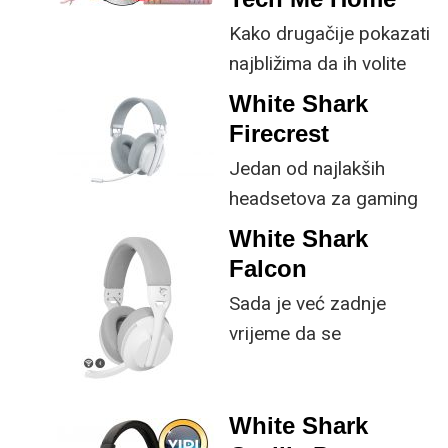
Kako drugačije pokazati
najbližima da ih volite
nego kupnjom
White Shark
tehnološkog poklona
Firecrest
koji će im svakodnevicu
Jedan od najlakših
učiniti lakšom,
headsetova za gaming
ugodnijom i
koji smo imali prilike
White Shark
zabavnijom?
isprobati nudi solidan
Falcon
zvuk, niz mogućnosti
Sada je već zadnje
povezivanja, odvojivi
vrijeme da se
mikrofon i, kao što je
nadogradite na bežične
uvijek slučaj s White
slušalice koje rješavaju
Shark uređajima, vrlo
ključan problem ove
White Shark
pristupačnu cijenu.