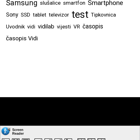
Samsung
Smartphone
slušalice
smartfon
test
Sony
SSD
tablet
televizor
Tipkovnica
vidilab
časopis
Uvodnik
vidi
vijesti
VR
časopis Vidi
Copyright © by: VIDI-TO d.o.o. Sva prava pridržana.