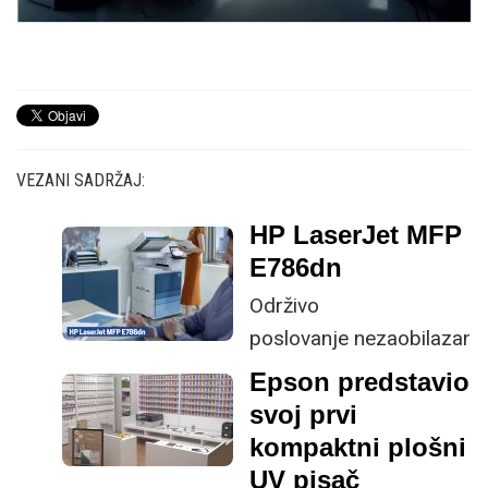
VEZANI SADRŽAJ:
HP LaserJet MFP
E786dn
Održivo
poslovanje nezaobilazan
je trend, a HP u tom
Epson predstavio
smjeru nudi uslugu CO2
svoj prvi
neutralizacije u sklopu
kompaktni plošni
paketa Managed Print
UV pisač