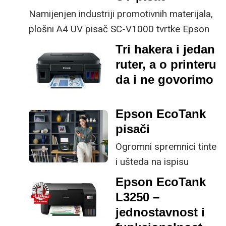
Services
Namijenjen industriji promotivnih materijala,
koji omogućuje
plošni A4 UV pisač SC-V1000 tvrtke Epson
učinkovito upravljanje
nudi malim tvrtkama kompaktan i
Tri hakera i jedan
flotom pisača
pristupačan način za izradu visokokvalitetnih
ruter, a o printeru
i dokumentima. Istovreme
slika na širokom rasponu podloga.
da i ne govorimo
tvrtka nudi
atraktivni višenamjenski
laserski poslovni pisač.
Epson EcoTank
pisači
Ogromni spremnici tinte
i ušteda na ispisu
Epson EcoTank
Sve veći broj obrtnika i
L3250 –
malih poduzetnika treba
jednostavnost i
pouzdano ispisno