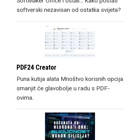
SoftMaker Office i ostali... Kako postati
softverski nezavisan od ostatka svijeta?
PDF24 Creator
Puna kutija alata Mnoštvo korisnih opcija
smanjit će glavobolje u radu s PDF-
ovima.