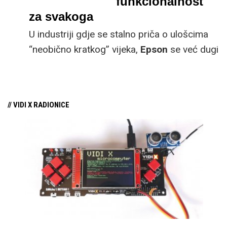
funkcionalnost
rješenje koje nije
za svakoga
komplicirano.
Epson
EcoTank
tehnologija
U industriji gdje se stalno priča o ulošcima
omogućuje velik
“neobično kratkog” vijeka,
Epson
se već dugi
volumen ispisa s jednim
niz godina okrenuo potpuno transparentnom
setom spremnika koji
pristupu dopunjavanja boja u printer.
se mogu natakati
// VIDI X RADIONICE
pristupačnom tintom.
Uz to, imaju pouzdan i
kvalitetan ispis te
omogućuju velike
uštede.