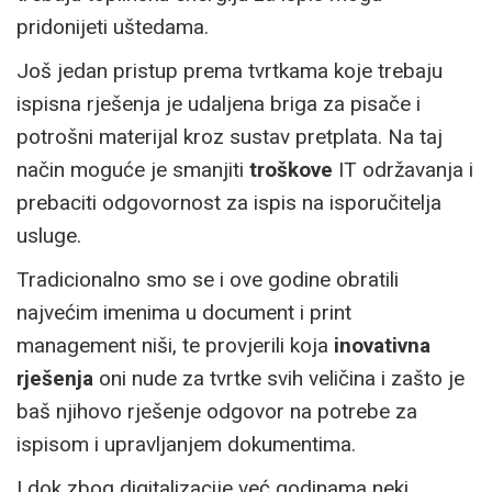
pridonijeti uštedama.
Još jedan pristup prema tvrtkama koje trebaju
ispisna rješenja je udaljena briga za pisače i
potrošni materijal kroz sustav pretplata. Na taj
način moguće je smanjiti
troškove
IT održavanja i
prebaciti odgovornost za ispis na isporučitelja
usluge.
Tradicionalno smo se i ove godine obratili
najvećim imenima u document i print
management niši, te provjerili koja
inovativna
rješenja
oni nude za tvrtke svih veličina i zašto je
baš njihovo rješenje odgovor na potrebe za
ispisom i upravljanjem dokumentima.
I dok zbog digitalizacije već godinama neki