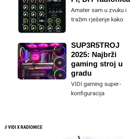
djedici – i on ga je
Amater sam u zvuku i
prepisao od nas!
tražim rješenje kako
pomoću stvari koje
imam kod sebe
SUP3R5TROJ
unaprijediti iskustvo
2025: Najbrži
slušanja glazbe.
gaming stroj u
gradu
VIDI gaming super-
konfiguracija
Moćno, brzo, super
opremljeno i...
vizualno najatraktivnije
// VIDI X RADIONICE
dosad! Složili smo