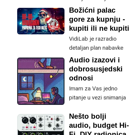
našim testiranjima ove
Božićni palac
godine i zašto su se
gore za kupnju -
baš ovi komadi istaknuli.
kupiti ili ne kupiti
VidiLab je razradio
detaljan plan nabavke
tehnoloških poklona za
Audio izazovi i
sve tehno entuzijaste i
dobrosusjedski
one koji će to tek
odnosi
postati. Uljepšajte
Imam za Vas jedno
najdražima božićno
pitanje u vezi snimanja
jutro novim
zvuka (buke).
tehnologijama s našeg
Nešto bolji
popisa. Ako ste
audio, budget Hi-
sumnjičavi, vjerujte
Fi, DIY radionica