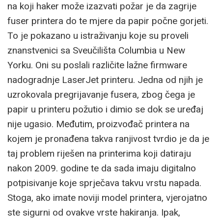
na koji haker može izazvati požar je da zagrije
fuser printera do te mjere da papir počne gorjeti.
To je pokazano u istraživanju koje su proveli
znanstvenici sa Sveučilišta Columbia u New
Yorku. Oni su poslali različite lažne firmware
nadogradnje LaserJet printeru. Jedna od njih je
uzrokovala pregrijavanje fusera, zbog čega je
papir u printeru požutio i dimio se dok se uređaj
nije ugasio. Međutim, proizvođač printera na
kojem je pronađena takva ranjivost tvrdio je da je
taj problem riješen na printerima koji datiraju
nakon 2009. godine te da sada imaju digitalno
potpisivanje koje sprječava takvu vrstu napada.
Stoga, ako imate noviji model printera, vjerojatno
ste sigurni od ovakve vrste hakiranja. Ipak,