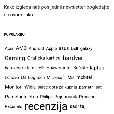
Kako izgleda naš posljednji newsletter pogledajte
na
ovom linku.
POPULARNO
AMD
asus
Acer
Android
Apple
Dell
galaxy
hardver
Gaming
Grafička kartica
laptop
intel
hardverska tema
HP
Huawei
Kućište
mobitel
Lenovo
LG
Logitech
Microsoft
Miš
Monitor
nVidia
palac gore za kupnju
pametni sat
Pametni telefon
Prijenosnik
Philips
Procesor
recenzija
sadržaj
Računalo