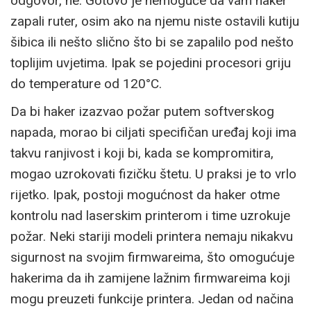
odgovor, ne. Gotovo je nemoguće da vam haker
zapali ruter, osim ako na njemu niste ostavili kutiju
šibica ili nešto slično što bi se zapalilo pod nešto
toplijim uvjetima. Ipak se pojedini procesori griju
do temperature od 120°C.
Da bi haker izazvao požar putem softverskog
napada, morao bi ciljati specifičan uređaj koji ima
takvu ranjivost i koji bi, kada se kompromitira,
mogao uzrokovati fizičku štetu. U praksi je to vrlo
rijetko. Ipak, postoji mogućnost da haker otme
kontrolu nad laserskim printerom i time uzrokuje
požar. Neki stariji modeli printera nemaju nikakvu
sigurnost na svojim firmwareima, što omogućuje
hakerima da ih zamijene lažnim firmwareima koji
mogu preuzeti funkcije printera. Jedan od načina