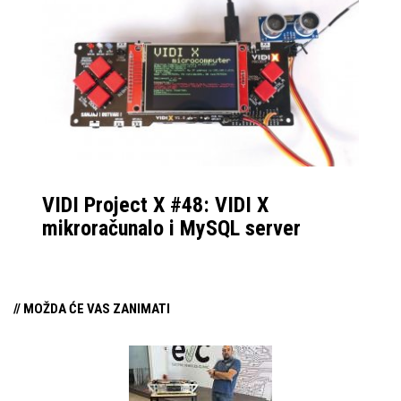
najbolju
Vidijevu superkonfu za
gamere u 2025. godini.
Osim najboljih mogućih
performansi u igrama i
drugim
zahtjevnim aplikacijama,
naše se računalo
VIDI Project X #48: VIDI X
izdvaja
mikroračunalo i MySQL server
spektakularnim izgledom
s obiljem
novogodišnjeg RGB
// MOŽDA ĆE VAS ZANIMATI
blještavila