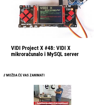
igrama,
brzim 144 Hz
ekranom
i odličnom
RGB tipkovnicom
.
Testni model, međutim,
ima samo 8 GB radne
memorije i malen
VIDI Project X #48: VIDI X
prostor za pohranu
mikroračunalo i MySQL server
podataka, što zahtijeva
trenutnu korisničku
nadogradnju
// MOŽDA ĆE VAS ZANIMATI