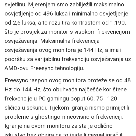
svjetlinu. Mjerenjem smo zabilježili maksimalno
osvjetljenje od 496 luksa i minimalno osvjetljenje
od 2,6 luksa, a to rezultira kontrastom od 1:190,
što je prosjek za monitor s visokom frekvencijom
osvježavanja. Maksimalna frekvencija
osvježavanja ovog monitora je 144 Hz, a ima i
podršku za varijabilnu frekvenciju osvježavanja uz
AMD-ovu Freesync tehnologiju.
Freesync raspon ovog monitora proteže se od 48
Hz do 144 Hz, što obuhvaća najčešće korištene
frekvencije u PC gamingu poput 60, 75 i 120
sličica u sekundi. Tijekom igranja nismo primijetili
probleme s ghostingom neovisno o frekvenciji.
Igranje na ovom monitoru zaista je odlično
iskustvo bez obzira na to jeste li casual igrač ili