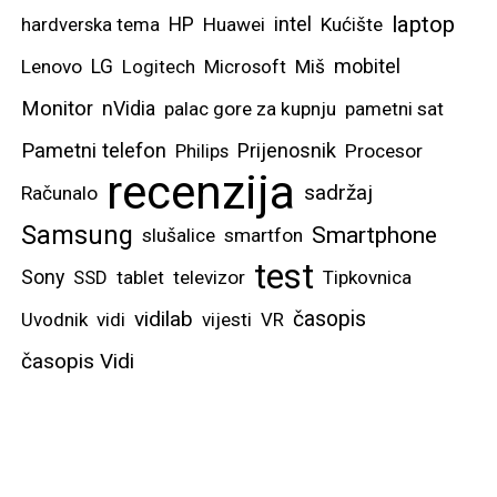
laptop
intel
hardverska tema
HP
Huawei
Kućište
mobitel
Lenovo
LG
Logitech
Microsoft
Miš
Monitor
nVidia
palac gore za kupnju
pametni sat
Pametni telefon
Prijenosnik
Philips
Procesor
recenzija
sadržaj
Računalo
Samsung
Smartphone
slušalice
smartfon
test
Sony
SSD
tablet
televizor
Tipkovnica
vidilab
časopis
Uvodnik
vidi
vijesti
VR
časopis Vidi