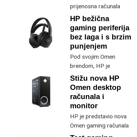
prijenosna računala
nisu jednostavna
HP bežična
kupnja, već promišljena
gaming periferija
investicija, moderan i
bez laga i s brzim
sposoban laptop će
punjenjem
zasigurno biti poklon
Pod svojim Omen
koji nikoga neće ostaviti
brendom, HP je
ravnodušnim. Danas
predstavio gaming
Stižu nova HP
možete pronaći zaista
trojac periferije u vidu
Omen desktop
različite vrste laptopa
novih bežičnih slušalica,
računala i
za širok spektar
miša i tipkovnice. Sva tri
monitor
namjena – od poslovnih
uređaja koriste HP
korisnika i dizajnera do
HP je predstavio nova
Warp wireless
gamera. Bitno je samo
Omen gaming računala
tehnologiju koja
prepoznati modele koji
koja donose nova