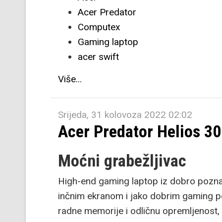
Acer Predator
Computex
Gaming laptop
acer swift
Više...
Srijeda, 31 kolovoza 2022 02:02
Acer Predator Helios 
Moćni grabežljivac
High-end gaming laptop iz dobro poznate
inčnim ekranom i jako dobrim gaming 
radne memorije i odličnu opremljenost,