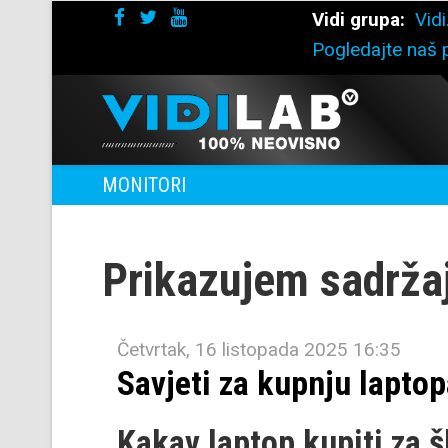
Vidi grupa:
Vidi
Pogledajte naš p
MONITORI
Prikazujem sadrža
Četvrtak, 16 listopada 2025 16:35
Savjeti za kupnju lapto
Kakav laptop kupiti za š