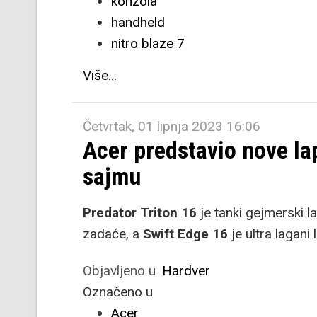
konzola
handheld
nitro blaze 7
Više...
Četvrtak, 01 lipnja 2023 16:06
Acer predstavio nove l
sajmu
Predator Triton 16
je tanki gejmerski l
zadaće, a
Swift Edge 16
je ultra lagan
Objavljeno u
Hardver
Označeno u
Acer