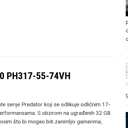
p
o
300 PH317-55-74VH
 serije Predator koji se odlikuje odličnim 17-
performansama. S obzirom na ugrađenih 32 GB
 osim što bi mogao biti zanimljiv gamerima,