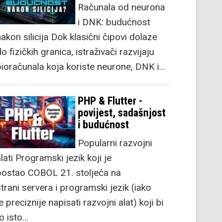
Računala od neurona
i DNK: budućnost
akon silicija Dok klasični čipovi dolaze
o fizičkih granica, istraživači razvijaju
bioračunala koja koriste neurone, DNK i…
PHP & Flutter -
povijest, sadašnjost
i budućnost
Popularni razvojni
lati Programski jezik koji je
postao COBOL 21. stoljeća na
strani servera i programski jezik (iako
e preciznije napisati razvojni alat) koji bi
to isto…