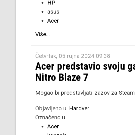
HP
asus
Acer
Više...
Četvrtak, 05 rujna 2024 09:38
Acer predstavio svoju 
Nitro Blaze 7
Mogao bi predstavljati izazov za Steam 
Objavljeno u
Hardver
Označeno u
Acer