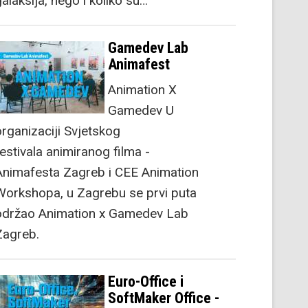
alaksija, nego i koliko su…
Gamedev Lab
Animafest
Animation X
Gamedev U
organizaciji Svjetskog
festivala animiranog filma -
Animafesta Zagreb i CEE Animation
Workshopa, u Zagrebu se prvi puta
održao Animation x Gamedev Lab
Zagreb.
Euro-Office i
SoftMaker Office -