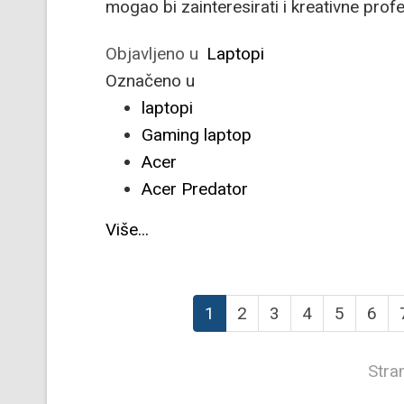
mogao bi zainteresirati i kreativne prof
Objavljeno u
Laptopi
Označeno u
laptopi
Gaming laptop
Acer
Acer Predator
Više...
1
2
3
4
5
6
Stra