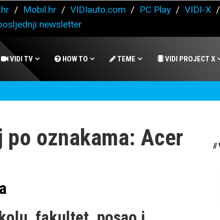
.hr
/
Mobil.hr
/
VIDIauto.com
/
PC Play
/
VIDI-X
osljednji newsletter
VIDI TV
HOW TO
TEME
VIDI PROJECT X
j po oznakama: Acer
//
pa
kolu, fakultet, posao i