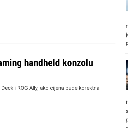
m
gaming handheld konzolu
Deck i ROG Ally, ako cijena bude korektna.
p