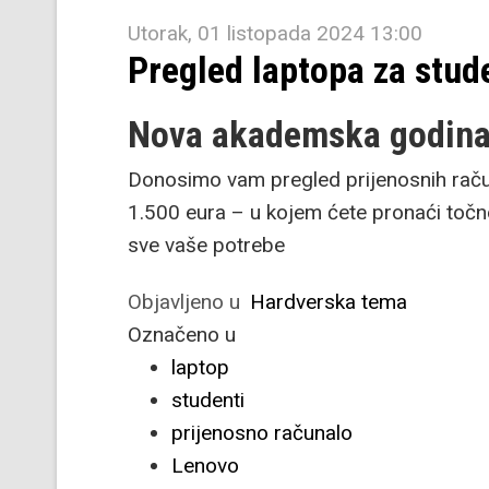
Utorak, 01 listopada 2024 13:00
Pregled laptopa za stud
Nova akademska godina,
Donosimo vam pregled prijenosnih račun
1.500 eura – u kojem ćete pronaći točn
sve vaše potrebe
Objavljeno u
Hardverska tema
Označeno u
laptop
studenti
prijenosno računalo
Lenovo