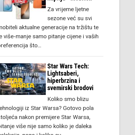
Za vrijeme ljetne
sezone već su svi
obiteli aktualne generacije na tržištu te
je više-manje samo pitanje cijene i vaših
preferencija što…
Star Wars Tech:
Lightsaberi,
hiperbrzina i
svemirski brodovi
Koliko smo blizu
tehnologiji iz Star Warsa? Gotovo pola
stoljeća nakon premijere Star Warsa,
itanje više nije samo koliko je daleka