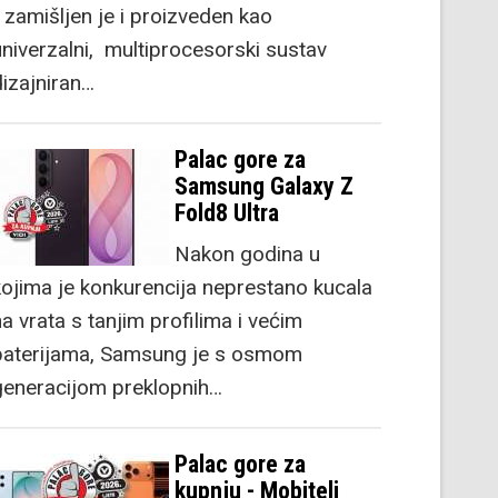
) zamišljen je i proizveden kao
univerzalni, multiprocesorski sustav
dizajniran…
Palac gore za
Samsung Galaxy Z
Fold8 Ultra
Nakon godina u
kojima je konkurencija neprestano kucala
a vrata s tanjim profilima i većim
baterijama, Samsung je s osmom
generacijom preklopnih…
Palac gore za
kupnju - Mobiteli