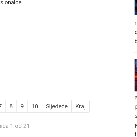
esionalce.
n
d
a
7
8
9
10
Sljedeće
Kraj
j
nica 1 od 21