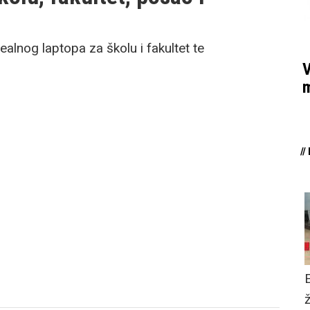
ealnog laptopa za školu i fakultet te
V
m
/