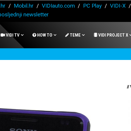
.hr
/
Mobil.hr
/
VIDIauto.com
/
PC Play
/
VIDI-X
osljednji newsletter
VIDI TV
HOW TO
TEME
VIDI PROJECT X
//