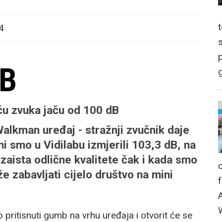
4
p
dB
g
ću zvuka jaču od 100 dB
alkman uređaj - stražnji zvučnik daje
 smo u Vidilabu izmjerili 103,3 dB, na
 zaista odlične kvalitete čak i kada smo
že zabavljati cijelo društvo na mini
o pritisnuti gumb na vrhu uređaja i otvorit će se