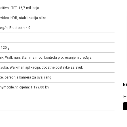
citivni, TFT, 16,7 mil. boja
ideo, HDR, stabilizacija slike
b/g/n, Bluetooth 4.0
 120 g
nik, Walkman, Stamina mod, kontrola protresanjem uređaja
 zvuka, Walkman aplikacija, dodatne postavke za zvuk
ike, osrednja kamera za ovaj rang
N
ymobile.hr, cijena: 1.199,00 kn
E