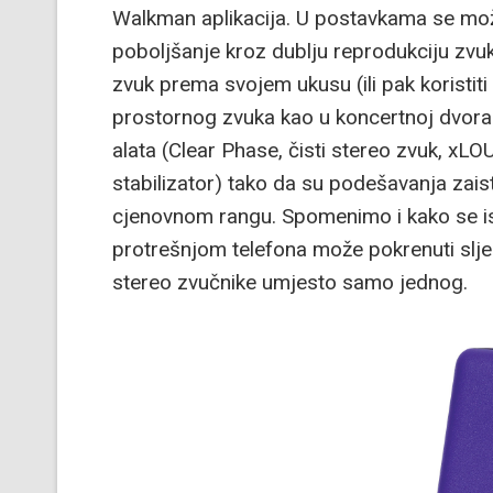
Walkman aplikacija. U postavkama se može
poboljšanje kroz dublju reprodukciju zvu
zvuk prema svojem ukusu (ili pak koristit
prostornog zvuka kao u koncertnoj dvorani,
alata (Clear Phase, čisti stereo zvuk, xL
stabilizator) tako da su podešavanja zai
cjenovnom rangu. Spomenimo i kako se i
protrešnjom telefona može pokrenuti sljed
stereo zvučnike umjesto samo jednog.