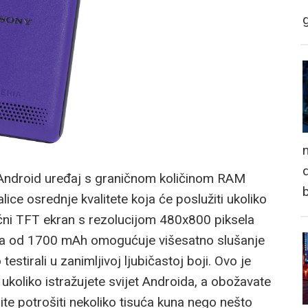
n
d
i Android uređaj s graničnom količinom RAM
e osrednje kvalitete koja će poslužiti ukoliko
inčni TFT ekran s rezolucijom 480x800 piksela
erija od 1700 mAh omogućuje višesatno slušanje
estirali u zanimljivoj ljubičastoj boji. Ovo je
 ukoliko istražujete svijet Androida, a obožavate
lite potrošiti nekoliko tisuća kuna nego nešto