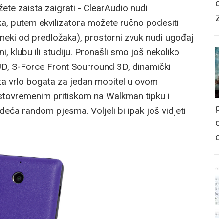
te zaista zaigrati - ClearAudio nudi
ka, putem ekvilizatora možete ručno podesiti
i neki od predložaka), prostorni zvuk nudi ugođaj
 klubu ili studiju. Pronašli smo još nekoliko
OUD, S-Force Front Sourround 3D, dinamički
sta vrlo bogata za jedan mobitel u ovom
stovremenim pritiskom na Walkman tipku i
p
eća random pjesma. Voljeli bi ipak još vidjeti
o