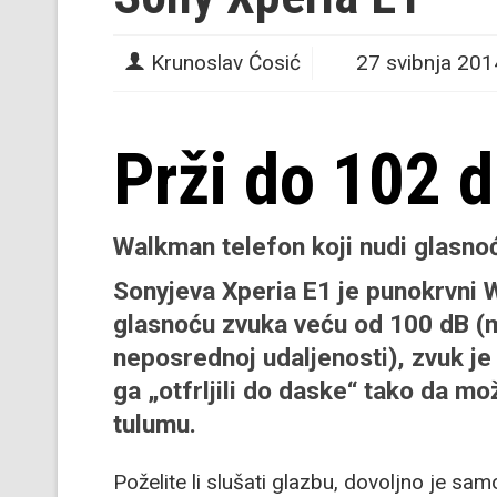
Krunoslav Ćosić
27 svibnja 201
Prži do 102 
Walkman telefon koji nudi glasno
Sonyjeva
Xperia E1
je punokrvni W
glasnoću zvuka veću od 100 dB (mi
neposrednoj udaljenosti), zvuk je
ga „otfrljili do daske“ tako da mo
tulumu.
Poželite li slušati glazbu, dovoljno je sam