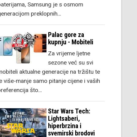
baterijama, Samsung je s osmom
generacijom preklopnih…
Palac gore za
kupnju - Mobiteli
Za vrijeme ljetne
sezone već su svi
obiteli aktualne generacije na tržištu te
je više-manje samo pitanje cijene i vaših
preferencija što…
Star Wars Tech:
Lightsaberi,
hiperbrzina i
svemirski brodovi