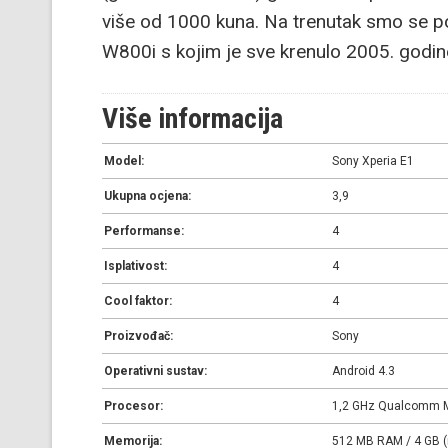
više od 1000 kuna. Na trenutak smo se po
W800i s kojim je sve krenulo 2005. godin
Više informacija
Model:
Sony Xperia E1
Ukupna ocjena:
3,9
Performanse:
4
Isplativost:
4
Cool faktor:
4
Proizvođač:
Sony
Operativni sustav:
Android 4.3
Procesor:
1,2 GHz Qualcomm M
Memorija:
512 MB RAM / 4 GB 