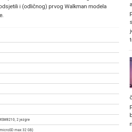
a
dsjetili i (odličnog) prvog Walkman modela
e.
j
SM8210, 2 jezgre
(microSD max 32 GB)