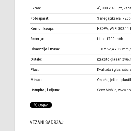
Ekran:
4’’, 800 x 480 px, kapa
Fotoaparat:
3 megapiksela, 720p v
Komunikacija:
HSDPA, Wi-Fi 802.11 
Baterija:
Li-Ion 1700 mAh
Dimenzije i masa:
118 x 62,4 x 12 mm /
Ostalo:
izrazito glasan zvuč
Plus:
Kvaliteta i glasnoća
Minus:
Osjećaj jeftine plast
Ustupitelj i cijena:
Sony Mobile, www.son
VEZANI SADRŽAJ: