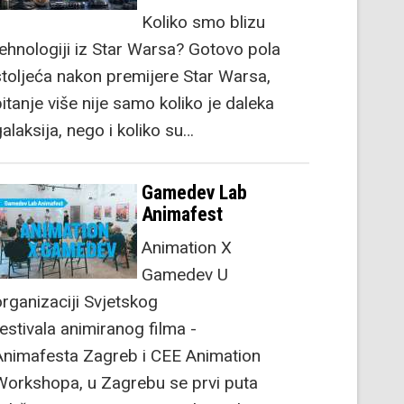
Koliko smo blizu
tehnologiji iz Star Warsa? Gotovo pola
stoljeća nakon premijere Star Warsa,
itanje više nije samo koliko je daleka
alaksija, nego i koliko su…
Gamedev Lab
Animafest
Animation X
Gamedev U
organizaciji Svjetskog
festivala animiranog filma -
Animafesta Zagreb i CEE Animation
Workshopa, u Zagrebu se prvi puta