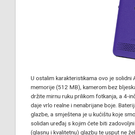
U ostalim karakteristikama ovo je solidn
memorije (512 MB), kamerom bez bljeskalic
držite mirnu ruku prilikom fotkanja, a 4-
daje vrlo realne i nenabrijane boje. Bat
glazbe, a smještena je u kućištu koje smo t
solidan uređaj s kojim ćete biti zadovoljni
(glasnu i kvalitetnu) glazbu te usput ne že