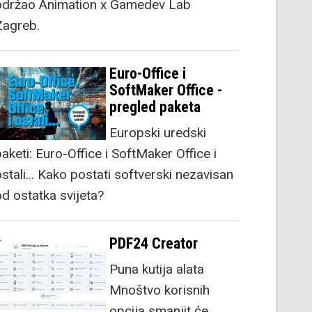
održao Animation x Gamedev Lab
Zagreb.
Euro-Office i
SoftMaker Office -
pregled paketa
Europski uredski
aketi: Euro-Office i SoftMaker Office i
stali... Kako postati softverski nezavisan
od ostatka svijeta?
PDF24 Creator
Puna kutija alata
Mnoštvo korisnih
opcija smanjit će