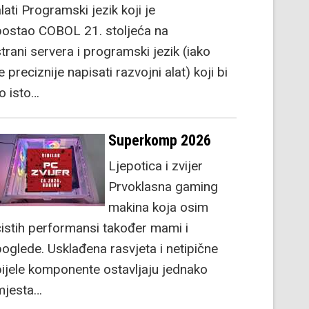
lati Programski jezik koji je
postao COBOL 21. stoljeća na
strani servera i programski jezik (iako
e preciznije napisati razvojni alat) koji bi
to isto…
Superkomp 2026
Ljepotica i zvijer
Prvoklasna gaming
makina koja osim
čistih performansi također mami i
poglede. Usklađena rasvjeta i netipične
bijele komponente ostavljaju jednako
mjesta…