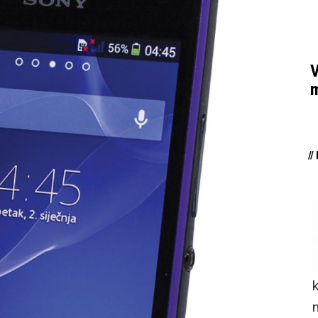
V
m
/
n