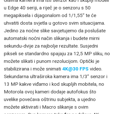
Glavna kamera ima isti senzor kao i skuplji modeli
u Edge 40 seriji, a riječ je o senzoru s 50
megapiksela i dijagonalom od 1/1,55” te će
uhvatiti dosta svjetla u gotovo svim situacijama.
Jedino za noćne slike savjetujemo da poslušate
automatski noćni način slikanja i budete mirni
sekundu-dvije za najbolje rezultate. Susjedni
pikseli se standardno spajaju za 12,5 MP sliku, no
možete slikati i punom rezolucijom. Optički je
stabilizirana i može snimati
4K@30 FPS
video.
Sekundarna ultraširoka kamera ima 1/3” senzor i
13 MP kakve viđamo i kod skupljih mobitela, no
Motorola ovoj kameri dodaje autofokus što
uvelike povećava oštrinu subjekta, a ujedno
možete aktivirati i Macro slikanje s ovim