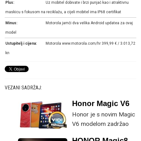
Plus:
Uz mobitel dobivate i brzi punjač kao i atraktivnu
maskicu s fokusom na reciklažu, a cijeli mobitel ima IP68 certifikat
Minus:
Motorola jamči dva velika Android updatea za ovaj
model
Ustupitelj i cijena:
Motorola www.motorola.com/hr 399,99 € / 3.013,72
kn
VEZANI SADRŽAJ:
Honor Magic V6
Honor je s novim Magic
V6 modelom zadržao
provjerene
HONOR Magic8