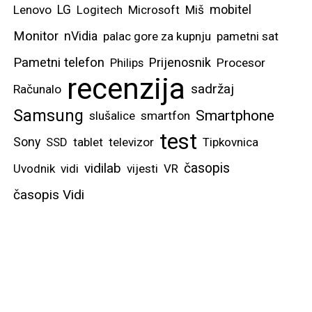
mobitel
Lenovo
LG
Logitech
Microsoft
Miš
Monitor
nVidia
palac gore za kupnju
pametni sat
Pametni telefon
Prijenosnik
Philips
Procesor
recenzija
sadržaj
Računalo
Samsung
Smartphone
slušalice
smartfon
test
Sony
SSD
tablet
televizor
Tipkovnica
vidilab
časopis
Uvodnik
vidi
vijesti
VR
časopis Vidi