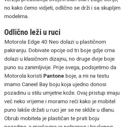
no kako ćemo vidjeti, odlično se drži i sa skupljim
modelima.
Odlično leži u ruci
Motorola Edge 40 Neo dolazi u plastičnom
pakiranju. Dobivate opcije od tri boje gdje crna
dolazi u klasičnom dizajnu, no druge dvije boje
puno su zanimljivije. Prije svega, podsjetimo da
Motorola koristi
Pantone
boje, a mi na testu
imamo Caneel Bay boju koja ujedno donosi
pozadinu u stilu umjetne kože. Ovaj pristup imaju
već neko vrijeme i moramo reći kako je mobitel
puno lakše držati u ruci jer se ne skliže u dlanu.
Obrub mobitela je plastičan te prati boju
pozadine, a mješavina je poliranog i brušenog