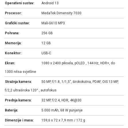
Operativni sustav:
Android 13
Procesor:
MedaTek Dimensity 7030
Grafički sustav:
Mali-G610 MP3
Pohrana:
256 GB
Memorija:
12 GB
Konektor:
USB-C
Ekran:
1080 x 2400 piksela, pOLED , 144 Hz, HDR+, do
1300 nitsa svjetline
Stražnja kamera:
50 MP, f/1.8, 1/1,5”, širokokutna, PDAF, OIS 13 MP,
f/2,2 ultraširoka 120° , autofokus
Prednja kamera:
32 MP, f/2.4, HDR, 4K@30
Baterija:
5.000 mAh, 68 W punjenje
Dimenzije i masa:
159,6 x 72 x 7,9 mm / 172 g