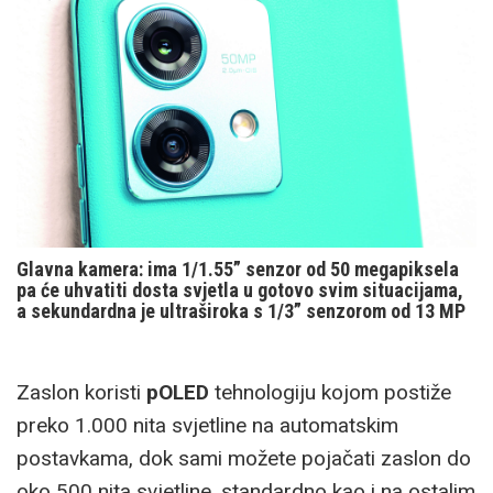
Glavna kamera: ima 1/1.55” senzor od 50 megapiksela
pa će uhvatiti dosta svjetla u gotovo svim situacijama,
a sekundardna je ultraširoka s 1/3” senzorom od 13 MP
Zaslon koristi
pOLED
tehnologiju kojom postiže
preko 1.000 nita svjetline na automatskim
postavkama, dok sami možete pojačati zaslon do
oko 500 nita svjetline, standardno kao i na ostalim