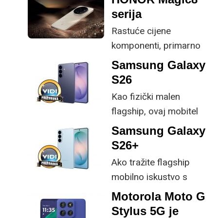
specifikacije, no
serija
istovremeno
Rastuće cijene
implementirao
komponenti, primarno
nadogradnje koje su
RAM-a i pohrane,
ključne svakom
Samsung Galaxy
inflacijski pritisci te sve
korisniku.
S26
veća ekološka svijest o
Kao fizički malen
elektroničkom otpadu
flagship, ovaj mobitel
potiče proizvođače da
spada među rijetke koji
Samsung Galaxy
transformiraju svoje
vam nude ovakve
S26+
uređaje iz trendy
specifikacije u
tehnologije u
Ako tražite flagship
kompaktnom kućištu.
dugoročnu investiciju
mobilno iskustvo s
koja će vas pratiti
provjerenim Samsung
Motorola Moto G
godinama.
potpisom, novi S26+ je
Stylus 5G je