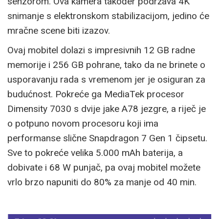
senzorom. Ova kamera također podržava 4K
snimanje s elektronskom stabilizacijom, jedino će
mračne scene biti izazov.
Ovaj mobitel dolazi s impresivnih 12 GB radne
memorije i 256 GB pohrane, tako da ne brinete o
usporavanju rada s vremenom jer je osiguran za
budućnost. Pokreće ga MediaTek procesor
Dimensity 7030 s dvije jake A78 jezgre, a riječ je
o potpuno novom procesoru koji ima
performanse slične Snapdragon 7 Gen 1 čipsetu.
Sve to pokreće velika 5.000 mAh baterija, a
dobivate i 68 W punjač, pa ovaj mobitel možete
vrlo brzo napuniti do 80% za manje od 40 min.