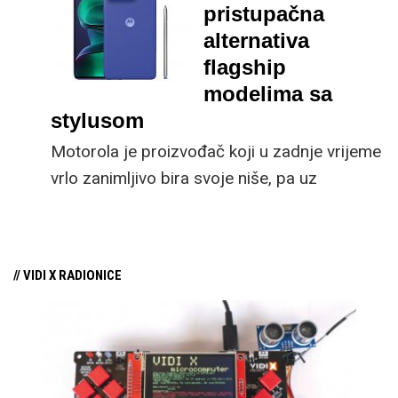
jednostavan odabir za
pristupačna
većinu korisnika.
alternativa
flagship
modelima sa
stylusom
Motorola je proizvođač koji u zadnje vrijeme
vrlo zanimljivo bira svoje niše, pa uz
zanimljive Razr modele koji spajaju
nostalgiju i naprednu preklopnu tehnologiju,
u svojoj ponudi odnedavno imaju Motorola
// VIDI X RADIONICE
Moto G Stylus 5G model koji je u novoj
generaciji nadograđen s boljim ekranom,
procesorom i još ponekom promjenom.