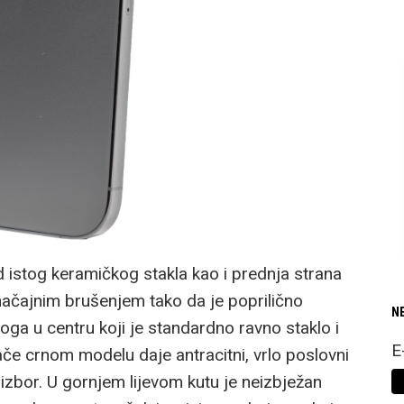
d istog keramičkog stakla kao i prednja strana
značajnim brušenjem tako da je poprilično
N
oga u centru koji je standardno ravno staklo i
E
ače crnom modelu daje antracitni, vrlo poslovni
 izbor. U gornjem lijevom kutu je neizbježan