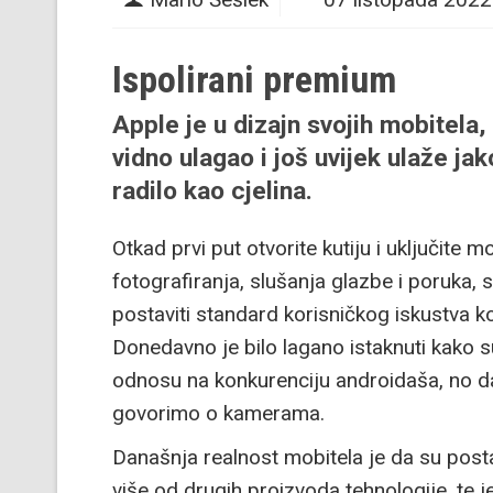
Ispolirani premium
Apple je u dizajn svojih mobitela, 
vidno ulagao i još uvijek ulaže ja
radilo kao cjelina.
Otkad prvi put otvorite kutiju i uključite 
fotografiranja, slušanja glazbe i poruka,
postaviti standard korisničkog iskustva 
Donedavno je bilo lagano istaknuti kako s
odnosu na konkurenciju androidaša, no dana
govorimo o kamerama.
Današnja realnost mobitela je da su post
više od drugih proizvoda tehnologije, te 