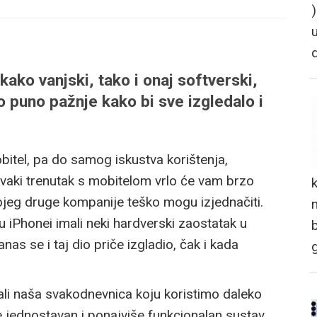
kako vanjski, tako i onaj softverski,
ko puno pažnje kako bi sve izgledalo i
mobitel, pa do samog iskustva korištenja,
 svaki trenutak s mobitelom vrlo će vam brzo
kojeg druge kompanije teško mogu izjednačiti.
n
u iPhonei imali neki hardverski zaostatak u
s se i taj dio priče izgladio, čak i kada
ali naša svakodnevnica koju koristimo daleko
je jednostavan i ponajviše funkcionalan sustav