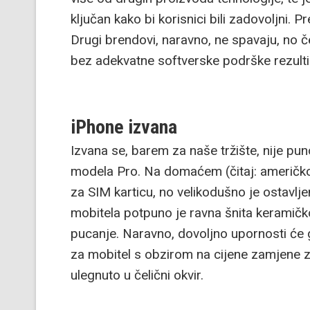
ključan kako bi korisnici bili zadovoljni.
Drugi brendovi, naravno, ne spavaju, no če
bez adekvatne softverske podrške rezulti
iPhone izvana
Izvana se, barem za naše tržište, nije pun
modela Pro. Na domaćem (čitaj: američko
za SIM karticu, no velikodušno je ostavlj
mobitela potpuno je ravna šnita keramičk
pucanje. Naravno, dovoljno upornosti će g
za mobitel s obzirom na cijene zamjene z
ulegnuto u čelični okvir.