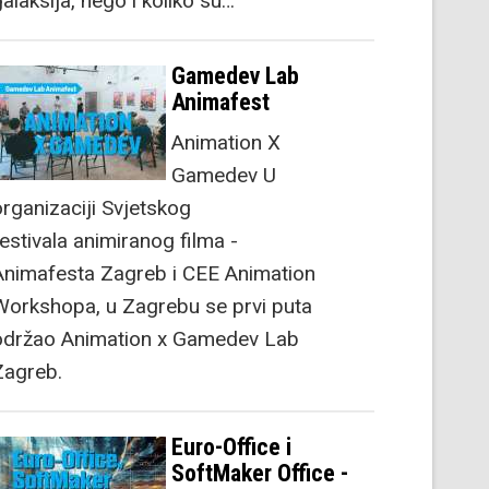
alaksija, nego i koliko su…
Gamedev Lab
Animafest
Animation X
Gamedev U
organizaciji Svjetskog
festivala animiranog filma -
Animafesta Zagreb i CEE Animation
Workshopa, u Zagrebu se prvi puta
održao Animation x Gamedev Lab
Zagreb.
Euro-Office i
SoftMaker Office -