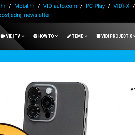
.hr
/
Mobil.hr
/
VIDIauto.com
/
PC Play
/
VIDI-X
osljednji newsletter
VIDI TV
HOW TO
TEME
VIDI PROJECT X
//