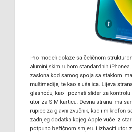
Pro modeli dolaze sa čeličnom strukturom
aluminijskim rubom standardnih iPhonea. i
zaslona kod samog spoja sa staklom ima si
multimedije, te kao slušalica. Lijeva st
glasnoću, kao i poznati slider za kontrolu 
utor za SIM karticu. Desna strana ima s
rupice za glavni zvučnik, kao i mikrofon 
zadnjeg dodatka kojeg Apple vuče iz starih
potpuno bežičnom smjeru i izbaciti utor za