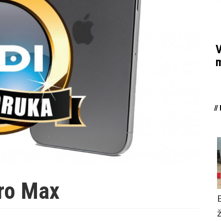
V
m
/
ro Max