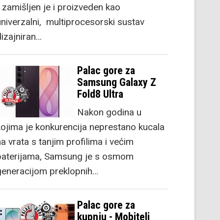
) zamišljen je i proizveden kao
univerzalni, multiprocesorski sustav
dizajniran…
Palac gore za
Samsung Galaxy Z
Fold8 Ultra
Nakon godina u
kojima je konkurencija neprestano kucala
a vrata s tanjim profilima i većim
baterijama, Samsung je s osmom
generacijom preklopnih…
Palac gore za
kupnju - Mobiteli