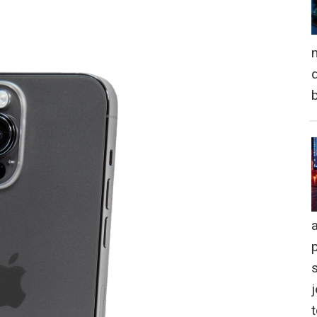
n
d
a
j