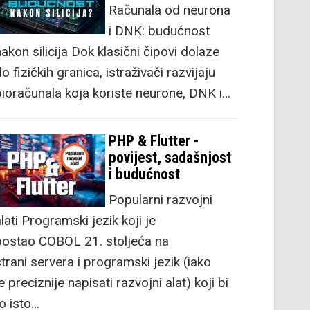
Računala od neurona
i DNK: budućnost
akon silicija Dok klasični čipovi dolaze
o fizičkih granica, istraživači razvijaju
bioračunala koja koriste neurone, DNK i…
PHP & Flutter -
povijest, sadašnjost
i budućnost
Popularni razvojni
lati Programski jezik koji je
postao COBOL 21. stoljeća na
strani servera i programski jezik (iako
e preciznije napisati razvojni alat) koji bi
to isto…