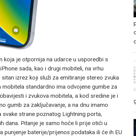
p
o
 koja je otpornija na udarce u usporedbi s
Phone sada, kao i drugi mobiteli, na vrhu
tan izrez koji služi za emitiranje stereo zvuka
rana mobitela standardno ima odvojene gumbe za
obavijesti i zvukova mobitela, a kod sredine je i
amo gumb za zaključavanje, a na dnu imamo
sa svake strane poznatog Lightning porta,
 dana. Pitanje je samo hoće li prije otići u
 punjenje baterije/prijenos podataka ili će ih EU