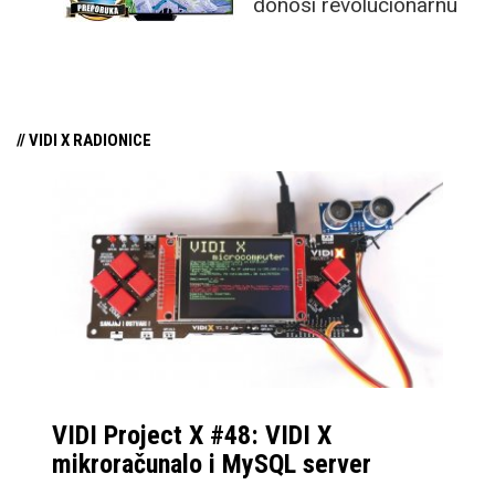
donosi revolucionarnu
tehnologiju na tržište
samo par mjeseci od
njezina predstavljanja.
// VIDI X RADIONICE
VIDI Project X #48: VIDI X
mikroračunalo i MySQL server