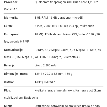
Procesor:
Qualcomm Snapdragon 400, Quad-core 1,2 GHz
Cortex-A7
Memorija:
1 GB RAM, 16 GB ugrađeno, microSD
Ekran:
5 inča, 720x1080 IPS LCD, 294 ppi, multitouch
Fotoaparat:
10 MP, LED flash, autofokus, OIS / video 1080p/30
fps, prednja 0,9 MP
Komunikacija:
HSDPA, 42,2 Mbps; HSUPA, 5,76 Mbps; LTE, Cat4, 50
Mbps UL, 150 Mbps DL, Wi-Fi 802.11 a/b/g/n, Bluetooth 4.0
Baterija:
Li-ion, 2.200 mAh
Dimenzije i masa:
139,4 x 70,7 x 8,5 mm, 150 g
Ostalo:
A-GPS, FM radio
Plus:
Kvaliteta izrade i metalni okvir. Kamera s optičkom
stabilizacijom. Navigacija
Minus:
Oštri bridovi ostavljaju dojam većeg uređaja nego