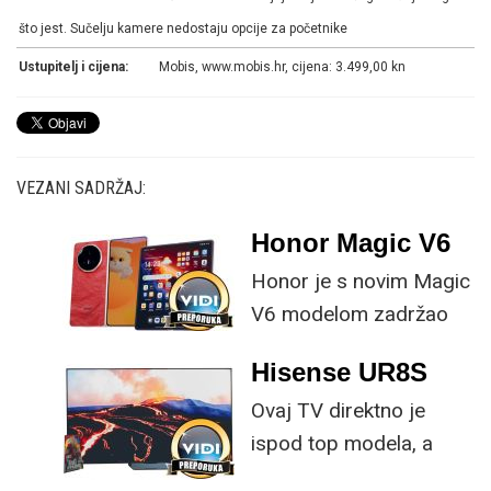
što jest. Sučelju kamere nedostaju opcije za početnike
Ustupitelj i cijena:
Mobis, www.mobis.hr, cijena: 3.499,00 kn
VEZANI SADRŽAJ:
Honor Magic V6
Honor je s novim Magic
V6 modelom zadržao
provjerene
Hisense UR8S
specifikacije, no
Ovaj TV direktno je
istovremeno
ispod top modela, a
implementirao
prednost mu je što za
nadogradnje koje su