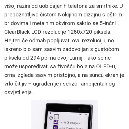
višoj razini od uobičajenih telefona za smrtnike. U
prepoznatljivo čistom Nokijinom dizajnu s oštrim
bridovima i metalnim okvirom sakrio se 5-inčni
ClearBlack LCD rezolucije 1280x720 piksela.
Hejteri će odmah popljuvati ovu rezoluciju, no
iskreno bio sam sasvim zadovoljan s gustoćom
piksela od 294 ppi na ovoj Lumiji. Iako se ne
može uspoređivati sa živošću boja na OLED-u,
crna izgleda sasvim pristojno, a na suncu ekran je
vrlo čitljiv – ugrađen je i senzor ambijentalnog
osvjetljenja.