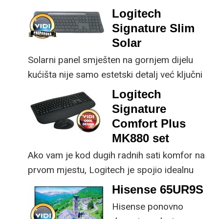
male ustupke možete
ključne svakom
Logitech
osjetno uštedjeti pri
korisniku.
Signature Slim
kupnji.
Solar
Solarni panel smješten na gornjem dijelu
kućišta nije samo estetski detalj već ključni
dio koncepta ovog proizvoda, jer koristi
Logitech
energiju prirodnog ili umjetnog svjetla za
Signature
rad.
Comfort Plus
MK880 set
Ako vam je kod dugih radnih sati komfor na
prvom mjestu, Logitech je spojio idealnu
kombinaciju tipkovnice i miša s naprednim
Hisense 65UR9S
funkcijama.
Hisense ponovno