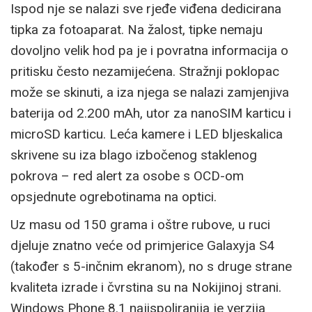
Ispod nje se nalazi sve rjeđe viđena dedicirana
tipka za fotoaparat. Na žalost, tipke nemaju
dovoljno velik hod pa je i povratna informacija o
pritisku često nezamijećena. Stražnji poklopac
može se skinuti, a iza njega se nalazi zamjenjiva
baterija od 2.200 mAh, utor za nanoSIM karticu i
microSD karticu. Leća kamere i LED bljeskalica
skrivene su iza blago izbočenog staklenog
pokrova – red alert za osobe s OCD-om
opsjednute ogrebotinama na optici.
Uz masu od 150 grama i oštre rubove, u ruci
djeluje znatno veće od primjerice Galaxyja S4
(također s 5-inčnim ekranom), no s druge strane
kvaliteta izrade i čvrstina su na Nokijinoj strani.
Windows Phone 8.1 najispoliranija je verzija