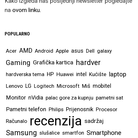
Kako izgleda naš posljednji newsletter pogledajte
na
ovom linku.
POPULARNO
AMD
asus
Acer
Android
Apple
Dell
galaxy
hardver
Gaming
Grafička kartica
laptop
intel
hardverska tema
HP
Huawei
Kućište
mobitel
Lenovo
LG
Logitech
Microsoft
Miš
Monitor
nVidia
palac gore za kupnju
pametni sat
Pametni telefon
Prijenosnik
Philips
Procesor
recenzija
sadržaj
Računalo
Samsung
Smartphone
slušalice
smartfon