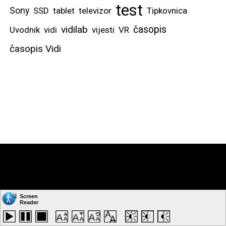
test
Sony
SSD
tablet
televizor
Tipkovnica
vidilab
časopis
Uvodnik
vidi
vijesti
VR
časopis Vidi
Copyright © by: VIDI-TO d.o.o. Sva prava pridržana.