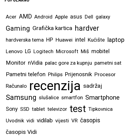
AMD
asus
Acer
Android
Apple
Dell
galaxy
hardver
Gaming
Grafička kartica
laptop
intel
hardverska tema
HP
Huawei
Kućište
mobitel
Lenovo
LG
Logitech
Microsoft
Miš
Monitor
nVidia
palac gore za kupnju
pametni sat
Pametni telefon
Prijenosnik
Philips
Procesor
recenzija
sadržaj
Računalo
Samsung
Smartphone
slušalice
smartfon
test
Sony
SSD
tablet
televizor
Tipkovnica
vidilab
časopis
Uvodnik
vidi
vijesti
VR
časopis Vidi