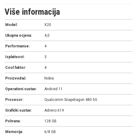
Više informacija
Model:
X20
Ukupna ocjena:
4,0
Performanse:
4
Isplativost:
3
Cool faktor:
4
Proizvođač:
Nokia
Operativni sustav:
Android 11
Procesor:
Qualcomm Snapdragon 480 5G
Grafički sustav:
Adreno 619
Pohrana:
128 GB
Memorija:
6/8 GB