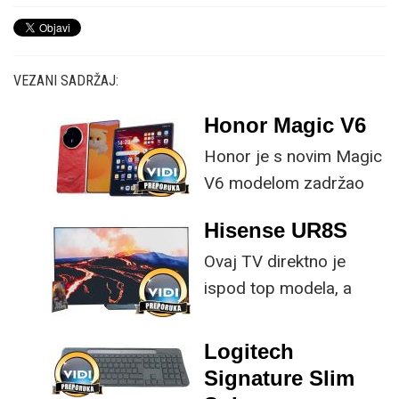
VEZANI SADRŽAJ:
Honor Magic V6
Honor je s novim Magic
V6 modelom zadržao
provjerene
Hisense UR8S
specifikacije, no
Ovaj TV direktno je
istovremeno
ispod top modela, a
implementirao
prednost mu je što za
nadogradnje koje su
male ustupke možete
ključne svakom
Logitech
osjetno uštedjeti pri
korisniku.
Signature Slim
kupnji.