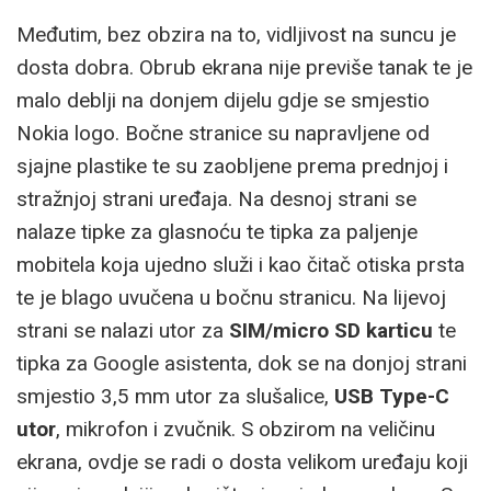
Međutim, bez obzira na to, vidljivost na suncu je
dosta dobra. Obrub ekrana nije previše tanak te je
malo deblji na donjem dijelu gdje se smjestio
Nokia logo. Bočne stranice su napravljene od
sjajne plastike te su zaobljene prema prednjoj i
stražnjoj strani uređaja. Na desnoj strani se
nalaze tipke za glasnoću te tipka za paljenje
mobitela koja ujedno služi i kao čitač otiska prsta
te je blago uvučena u bočnu stranicu. Na lijevoj
strani se nalazi utor za
SIM/micro SD karticu
te
tipka za Google asistenta, dok se na donjoj strani
smjestio 3,5 mm utor za slušalice,
USB Type-C
utor
, mikrofon i zvučnik. S obzirom na veličinu
ekrana, ovdje se radi o dosta velikom uređaju koji