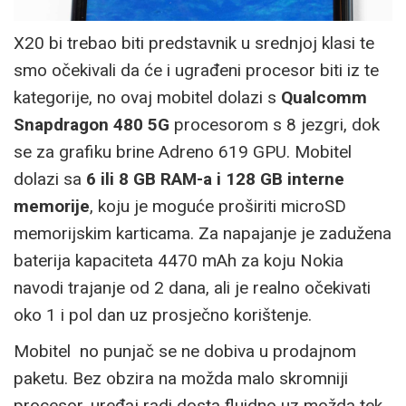
X20 bi trebao biti predstavnik u srednjoj klasi te
smo očekivali da će i ugrađeni procesor biti iz te
kategorije, no ovaj mobitel dolazi s
Qualcomm
Snapdragon 480 5G
procesorom s 8 jezgri, dok
se za grafiku brine Adreno 619 GPU. Mobitel
dolazi sa
6 ili 8 GB RAM-a i 128 GB interne
memorije
, koju je moguće proširiti microSD
memorijskim karticama. Za napajanje je zadužena
baterija kapaciteta 4470 mAh za koju Nokia
navodi trajanje od 2 dana, ali je realno očekivati
oko 1 i pol dan uz prosječno korištenje.
Mobitel no punjač se ne dobiva u prodajnom
paketu. Bez obzira na možda malo skromniji
procesor, uređaj radi dosta fluidno uz možda tek