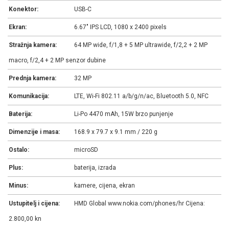
Konektor:
USB-C
Ekran:
6.67" IPS LCD, 1080 x 2400 pixels
Stražnja kamera:
64 MP wide, f/1,8 + 5 MP ultrawide, f/2,2 + 2 MP
macro, f/2,4 + 2 MP senzor dubine
Prednja kamera:
32 MP
Komunikacija:
LTE, Wi-Fi 802.11 a/b/g/n/ac, Bluetooth 5.0, NFC
Baterija:
Li-Po 4470 mAh, 15W brzo punjenje
Dimenzije i masa:
168.9 x 79.7 x 9.1 mm / 220 g
Ostalo:
microSD
Plus:
baterija, izrada
Minus:
kamere, cijena, ekran
Ustupitelj i cijena:
HMD Global www.nokia.com/phones/hr Cijena:
2.800,00 kn