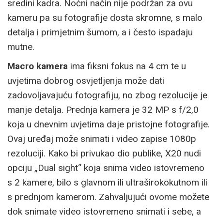
sredini kadra. Noćni način nije podržan za ovu
kameru pa su fotografije dosta skromne, s malo
detalja i primjetnim šumom, a i često ispadaju
mutne.
Macro kamera
ima fiksni fokus na 4 cm te u
uvjetima dobrog osvjetljenja može dati
zadovoljavajuću fotografiju, no zbog rezolucije je
manje detalja. Prednja kamera je 32 MP s f/2,0
koja u dnevnim uvjetima daje pristojne fotografije.
Ovaj uređaj može snimati i video zapise 1080p
rezoluciji. Kako bi privukao dio publike, X20 nudi
opciju „Dual sight“ koja snima video istovremeno
s 2 kamere, bilo s glavnom ili ultraširokokutnom ili
s prednjom kamerom. Zahvaljujući ovome možete
dok snimate video istovremeno snimati i sebe, a