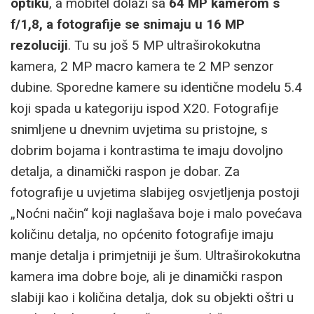
optiku
, a mobitel dolazi sa
64 MP kamerom s
f/1,8, a fotografije se snimaju u 16 MP
rezoluciji
. Tu su još 5 MP ultraširokokutna
kamera, 2 MP macro kamera te 2 MP senzor
dubine. Sporedne kamere su identične modelu 5.4
koji spada u kategoriju ispod X20. Fotografije
snimljene u dnevnim uvjetima su pristojne, s
dobrim bojama i kontrastima te imaju dovoljno
detalja, a dinamički raspon je dobar. Za
fotografije u uvjetima slabijeg osvjetljenja postoji
„Noćni način“ koji naglašava boje i malo povećava
količinu detalja, no općenito fotografije imaju
manje detalja i primjetniji je šum. Ultraširokokutna
kamera ima dobre boje, ali je dinamički raspon
slabiji kao i količina detalja, dok su objekti oštri u