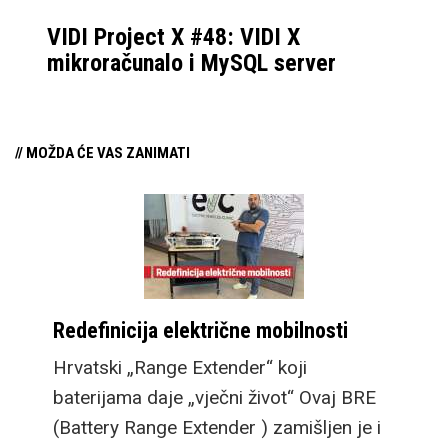
raznih kombinacija
VIDI Project X #48: VIDI X
materijala. Mi ih
mikroračunalo i MySQL server
redovito testiramo, pa
saznajte koji ove godine
zaslužuju naš “Palac
// MOŽDA ĆE VAS ZANIMATI
gore za kupnju!”
Redefinicija električne mobilnosti
Hrvatski „Range Extender“ koji
baterijama daje „vječni život“ Ovaj BRE
(Battery Range Extender ) zamišljen je i