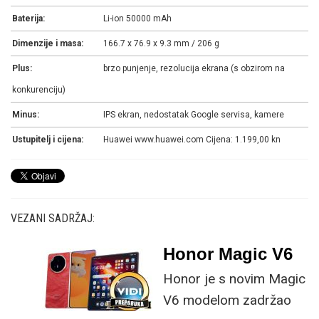
Baterija:
Li-ion 50000 mAh
Dimenzije i masa:
166.7 x 76.9 x 9.3 mm / 206 g
Plus:
brzo punjenje, rezolucija ekrana (s obzirom na
konkurenciju)
Minus:
IPS ekran, nedostatak Google servisa, kamere
Ustupitelj i cijena:
Huawei www.huawei.com Cijena: 1.199,00 kn
VEZANI SADRŽAJ:
Honor Magic V6
Honor je s novim Magic
V6 modelom zadržao