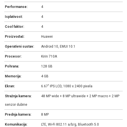
Performanse:
4
Isplativost:
4
Cool faktor:
4
Proizvođač:
Huawei
Operativni sustav:
Android 10, EMUI 10.1
Procesor:
Kirin 710A
Pohrana:
128 GB
Memorija:
4 GB
Ekran:
6.67" IPS LCD, 1080 x 2400 pixela
Stražnja kamera:
48 MP wide + 8 MP ultrawide + 2 MP macro + 2 MP
senzor dubine
Prednja kamera:
8 MP
Komunikacija:
LTE, Wi-Fi 802.11 a/b/g, Bluetooth 5.0