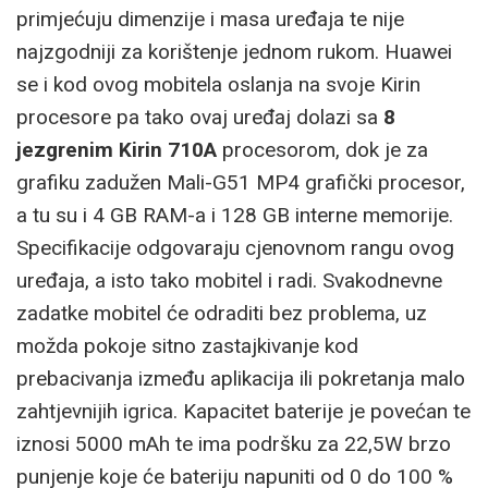
primjećuju dimenzije i masa uređaja te nije
najzgodniji za korištenje jednom rukom. Huawei
se i kod ovog mobitela oslanja na svoje Kirin
procesore pa tako ovaj uređaj dolazi sa
8
jezgrenim Kirin 710A
procesorom, dok je za
grafiku zadužen Mali-G51 MP4 grafički procesor,
a tu su i 4 GB RAM-a i 128 GB interne memorije.
Specifikacije odgovaraju cjenovnom rangu ovog
uređaja, a isto tako mobitel i radi. Svakodnevne
zadatke mobitel će odraditi bez problema, uz
možda pokoje sitno zastajkivanje kod
prebacivanja između aplikacija ili pokretanja malo
zahtjevnijih igrica. Kapacitet baterije je povećan te
iznosi 5000 mAh te ima podršku za 22,5W brzo
punjenje koje će bateriju napuniti od 0 do 100 %