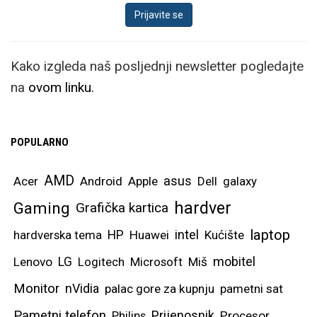
Kako izgleda naš posljednji newsletter pogledajte
na
ovom linku.
POPULARNO
AMD
asus
Acer
Android
Apple
Dell
galaxy
hardver
Gaming
Grafička kartica
laptop
intel
hardverska tema
HP
Huawei
Kućište
mobitel
Lenovo
LG
Logitech
Microsoft
Miš
Monitor
nVidia
palac gore za kupnju
pametni sat
Pametni telefon
Prijenosnik
Philips
Procesor