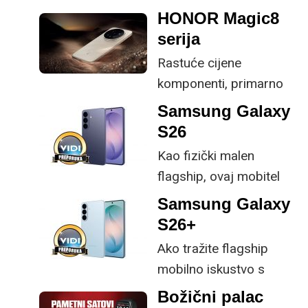
provjerene
HONOR Magic8
specifikacije, no
serija
istovremeno
Rastuće cijene
implementirao
komponenti, primarno
nadogradnje koje su
RAM-a i pohrane,
ključne svakom
Samsung Galaxy
inflacijski pritisci te sve
korisniku.
S26
veća ekološka svijest o
Kao fizički malen
elektroničkom otpadu
flagship, ovaj mobitel
potiče proizvođače da
spada među rijetke koji
Samsung Galaxy
transformiraju svoje
vam nude ovakve
S26+
uređaje iz trendy
specifikacije u
tehnologije u
Ako tražite flagship
kompaktnom kućištu.
dugoročnu investiciju
mobilno iskustvo s
koja će vas pratiti
provjerenim Samsung
Božični palac