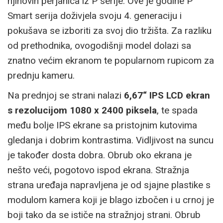
njihovih perjanica iz P serije. Ove je godine P
Smart serija doživjela svoju 4. generaciju i
pokušava se izboriti za svoj dio tržišta. Za razliku
od prethodnika, ovogodišnji model dolazi sa
znatno većim ekranom te popularnom rupicom za
prednju kameru.
Na prednjoj se strani nalazi
6,67“ IPS LCD ekran
s rezolucijom 1080 x 2400 piksela
, te spada
među bolje IPS ekrane sa pristojnim kutovima
gledanja i dobrim kontrastima. Vidljivost na suncu
je također dosta dobra. Obrub oko ekrana je
nešto veći, pogotovo ispod ekrana. Stražnja
strana uređaja napravljena je od sjajne plastike s
modulom kamera koji je blago izbočen i u crnoj je
boji tako da se ističe na stražnjoj strani. Obrub