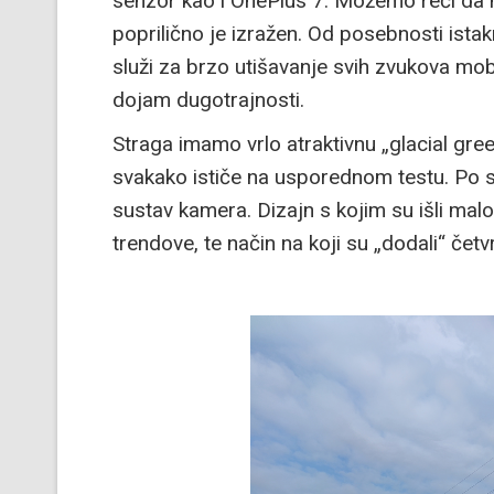
senzor kao i OnePlus 7. Možemo reći da n
poprilično je izražen. Od posebnosti ista
služi za brzo utišavanje svih zvukova mobit
dojam dugotrajnosti.
Straga imamo vrlo atraktivnu „glacial gre
svakako ističe na usporednom testu. Po sr
sustav kamera. Dizajn s kojim su išli mal
trendove, te način na koji su „dodali“ čet