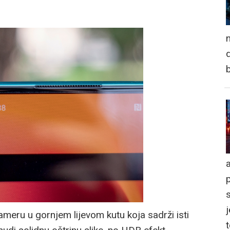
n
d
a
j
ameru u gornjem lijevom kutu koja sadrži isti