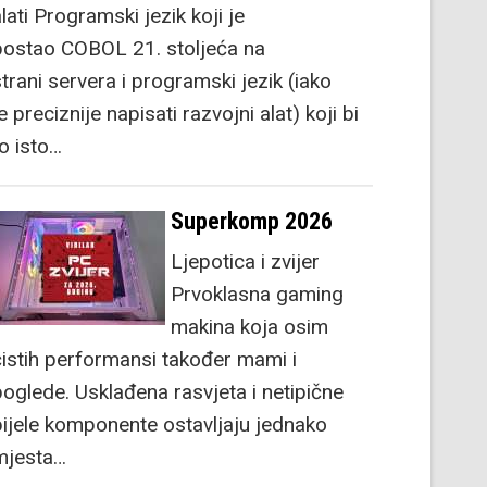
lati Programski jezik koji je
postao COBOL 21. stoljeća na
strani servera i programski jezik (iako
e preciznije napisati razvojni alat) koji bi
to isto…
Superkomp 2026
Ljepotica i zvijer
Prvoklasna gaming
makina koja osim
čistih performansi također mami i
poglede. Usklađena rasvjeta i netipične
bijele komponente ostavljaju jednako
mjesta…