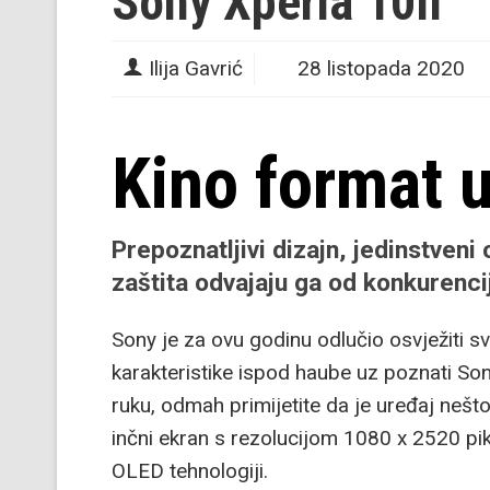
Sony Xperia 10II
Ilija Gavrić
28 listopada 2020
Kino format 
Prepoznatljivi dizajn, jedinstveni
zaštita odvajaju ga od konkurenci
Sony je za ovu godinu odlučio osvježiti s
karakteristike ispod haube uz poznati Sony
ruku, odmah primijetite da je uređaj nešto u
inčni ekran s rezolucijom 1080 x 2520 pik
OLED tehnologiji.