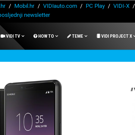
.hr
/
Mobil.hr
/
VIDIauto.com
/
PC Play
/
VIDI-X
osljednji newsletter
VIDI TV
HOW TO
TEME
VIDI PROJECT X
//