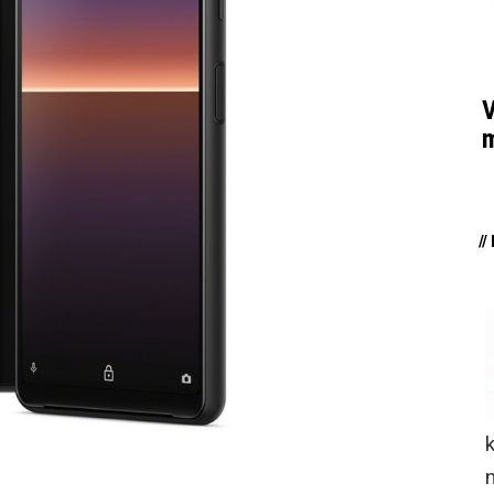
V
m
/
n