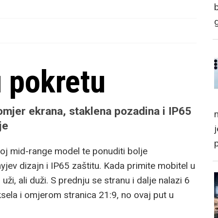
u pokretu
 omjer ekrana, staklena pozadina i IP65
m
je
voj mid-range model te ponuditi bolje
jev dizajn i IP65 zaštitu. Kada primite mobitel u
ži, ali duži. S prednju se stranu i dalje nalazi 6
sela i omjerom stranica 21:9, no ovaj put u