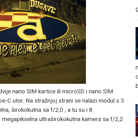
n
d
a dvije nano SIM kartice ili microSD i nano SIM
pe-C utor. Na stražnjoj strani se nalazi modul s 3
a, širokokutna sa f/2,0 , a tu su i 8
8 megapikselna ultraširokokutna kamera sa f/2,2