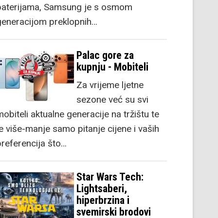
baterijama, Samsung je s osmom
generacijom preklopnih…
Palac gore za
kupnju - Mobiteli
Za vrijeme ljetne
sezone već su svi
obiteli aktualne generacije na tržištu te
je više-manje samo pitanje cijene i vaših
preferencija što…
Star Wars Tech:
Lightsaberi,
hiperbrzina i
svemirski brodovi