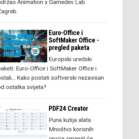
održao Animation x Gamedev Lab
Zagreb.
Euro-Office i
SoftMaker Office -
pregled paketa
Europski uredski
aketi: Euro-Office i SoftMaker Office i
stali... Kako postati softverski nezavisan
od ostatka svijeta?
PDF24 Creator
Puna kutija alata
Mnoštvo korisnih
opcija smanjit će