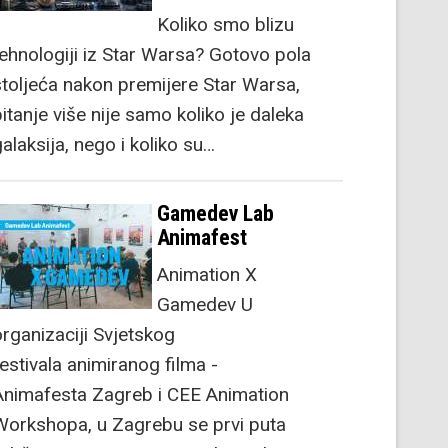
Koliko smo blizu
tehnologiji iz Star Warsa? Gotovo pola
stoljeća nakon premijere Star Warsa,
itanje više nije samo koliko je daleka
alaksija, nego i koliko su…
Gamedev Lab
Animafest
Animation X
Gamedev U
organizaciji Svjetskog
festivala animiranog filma -
Animafesta Zagreb i CEE Animation
Workshopa, u Zagrebu se prvi puta