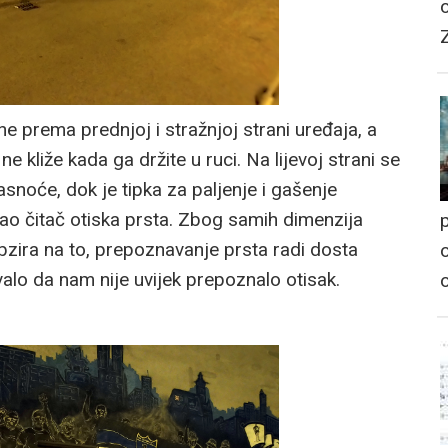
e prema prednjoj i stražnjoj strani uređaja, a
e kliže kada ga držite u ruci. Na lijevoj strani se
asnoće, dok je tipka za paljenje i gašenje
 kao čitač otiska prsta. Zbog samih dimenzija
p
 obzira na to, prepoznavanje prsta radi dosta
o
alo da nam nije uvijek prepoznalo otisak.