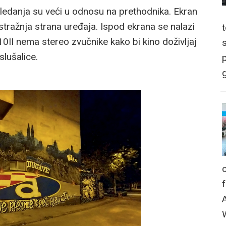
i gledanja su veći u odnosu na prethodnika. Ekran
 stražnja strana uređaja. Ispod ekrana se nalazi
10II nema stereo zvučnike kako bi kino doživljaj
lušalice.
p
g