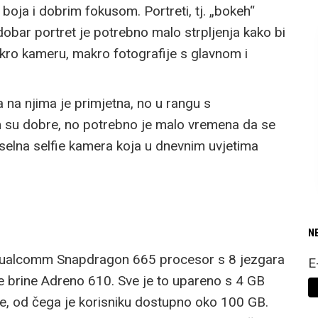
oja i dobrim fokusom. Portreti, tj. „bokeh“
 dobar portret je potrebno malo strpljenja kako bi
kro kameru, makro fotografije s glavnom i
 na njima je primjetna, no u rangu s
m su dobre, no potrebno je malo vremena da se
kselna selfie kamera koja u dnevnim uvjetima
N
e Qualcomm Snapdragon 665 procesor s 8 jezgara
E
se brine Adreno 610. Sve je to upareno s 4 GB
e, od čega je korisniku dostupno oko 100 GB.