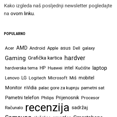
Kako izgleda naš posljednji newsletter pogledajte
na
ovom linku.
POPULARNO
AMD
asus
Acer
Android
Apple
Dell
galaxy
hardver
Gaming
Grafička kartica
laptop
intel
hardverska tema
HP
Huawei
Kućište
mobitel
Lenovo
LG
Logitech
Microsoft
Miš
Monitor
nVidia
palac gore za kupnju
pametni sat
Pametni telefon
Prijenosnik
Philips
Procesor
recenzija
sadržaj
Računalo