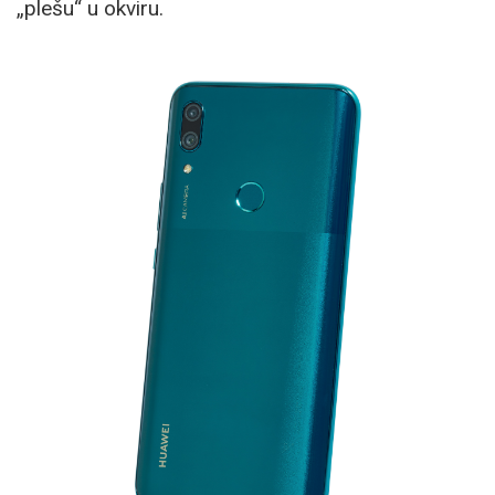
„plešu“ u okviru.