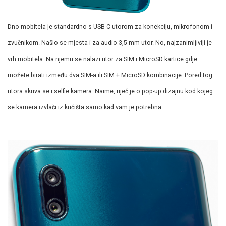
Dno mobitela je standardno s USB C utorom za konekciju, mikrofonom i
zvučnikom. Našlo se mjesta i za audio 3,5 mm utor. No, najzanimljiviji je
vrh mobitela. Na njemu se nalazi utor za SIM i MicroSD kartice gdje
možete birati između dva SIM-a ili SIM + MicroSD kombinacije. Pored tog
utora skriva se i selfie kamera. Naime, riječ je o pop-up dizajnu kod kojeg
se kamera izvlači iz kućišta samo kad vam je potrebna.