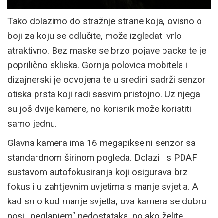
Tako dolazimo do stražnje strane koja, ovisno o
boji za koju se odlučite, može izgledati vrlo
atraktivno. Bez maske se brzo pojave packe te je
poprilično skliska. Gornja polovica mobitela i
dizajnerski je odvojena te u sredini sadrži senzor
otiska prsta koji radi sasvim pristojno. Uz njega
su još dvije kamere, no korisnik može koristiti
samo jednu.
Glavna kamera ima 16 megapikselni senzor sa
standardnom širinom pogleda. Dolazi i s PDAF
sustavom autofokusiranja koji osigurava brz
fokus i u zahtjevnim uvjetima s manje svjetla. A
kad smo kod manje svjetla, ova kamera se dobro
nosi „peglanjem“ nedostataka, no ako želite