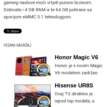
gaming naslove moći vrtjeti punom brzinom.
Dobivate i 4 GB RAM-a te 64 GB pohrane sa
sporijom eMMC 5.1 tehnologijom.
VEZANI SADRŽAJ:
Honor Magic V6
Honor je s novim Magic
V6 modelom zadržao
provjerene
Hisense UR8S
specifikacije, no
Ovaj TV direktno je
istovremeno
ispod top modela, a
implementirao