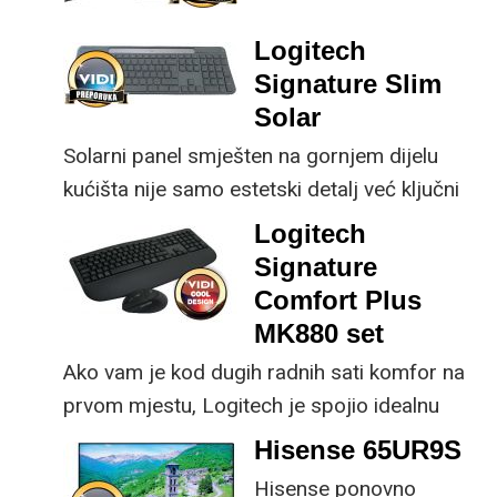
prednost mu je što za
nadogradnje koje su
male ustupke možete
ključne svakom
Logitech
osjetno uštedjeti pri
korisniku.
Signature Slim
kupnji.
Solar
Solarni panel smješten na gornjem dijelu
kućišta nije samo estetski detalj već ključni
dio koncepta ovog proizvoda, jer koristi
Logitech
energiju prirodnog ili umjetnog svjetla za
Signature
rad.
Comfort Plus
MK880 set
Ako vam je kod dugih radnih sati komfor na
prvom mjestu, Logitech je spojio idealnu
kombinaciju tipkovnice i miša s naprednim
Hisense 65UR9S
funkcijama.
Hisense ponovno