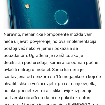
Naravno, mehaničke komponente možda vam
neće ulijevati povjerenje, no ova implementacija
postoji već neko vrijeme i pokazala se
pouzdanom. Ugrađena je i zaštita: ako je
detektiran pad uređaja, kamera se odmah počne
uvlačiti natrag u mobitel. Sama kamera je
sastavljena od senzora sa 16 megapiksela koji će
uhvatiti slike u većini uvjeta, pa i s manje svjetla,
no ako počnete zumirati, slike uvijek izgledaju
softverski obrađeno da bi se prikrila zrnatost
senzora. Moguće je i snimanje s FullHD@30 fps