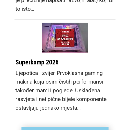
je preciznije napisati razvojni alat) koji bi
to isto…
Superkomp 2026
Ljepotica i zvijer Prvoklasna gaming
makina koja osim čistih performansi
također mami i poglede. Usklađena
rasvjeta i netipične bijele komponente
ostavljaju jednako mjesta…