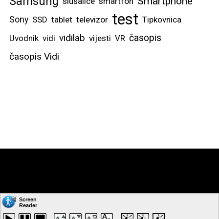
Samsung
Smartphone
slušalice
smartfon
test
Sony
SSD
tablet
televizor
Tipkovnica
vidilab
časopis
Uvodnik
vidi
vijesti
VR
časopis Vidi
Copyright © by: VIDI-TO d.o.o. Sva prava pridržana.