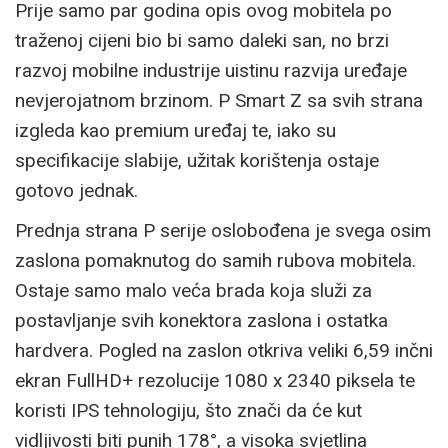
Prije samo par godina opis ovog mobitela po
traženoj cijeni bio bi samo daleki san, no brzi
razvoj mobilne industrije uistinu razvija uređaje
nevjerojatnom brzinom. P Smart Z sa svih strana
izgleda kao premium uređaj te, iako su
specifikacije slabije, užitak korištenja ostaje
gotovo jednak.
Prednja strana P serije oslobođena je svega osim
zaslona pomaknutog do samih rubova mobitela.
Ostaje samo malo veća brada koja služi za
postavljanje svih konektora zaslona i ostatka
hardvera. Pogled na zaslon otkriva veliki 6,59 inčni
ekran FullHD+ rezolucije 1080 x 2340 piksela te
koristi IPS tehnologiju, što znači da će kut
vidljivosti biti punih 178°, a visoka svjetlina