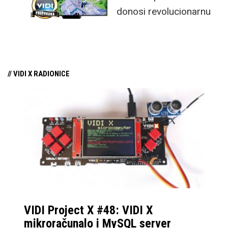
donosi revolucionarnu
tehnologiju na tržište
samo par mjeseci od
njezina predstavljanja.
// VIDI X RADIONICE
VIDI Project X #48: VIDI X
mikroračunalo i MySQL server