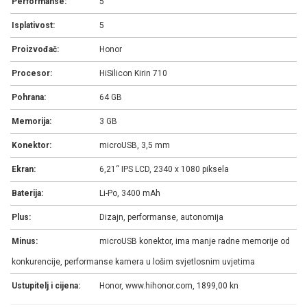
Performanse:
5
Isplativost:
5
Proizvođač:
Honor
Procesor:
HiSilicon Kirin 710
Pohrana:
64 GB
Memorija:
3 GB
Konektor:
microUSB, 3,5 mm
Ekran:
6,21“ IPS LCD, 2340 x 1080 piksela
Baterija:
Li-Po, 3400 mAh
Plus:
Dizajn, performanse, autonomija
Minus:
microUSB konektor, ima manje radne memorije od
konkurencije, performanse kamera u lošim svjetlosnim uvjetima
Ustupitelj i cijena:
Honor, www.hihonor.com, 1899,00 kn