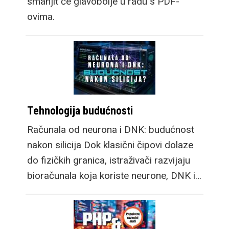
smanjit će glavobolje u radu s PDF-
ovima.
Tehnologija budućnosti
Računala od neurona i DNK: budućnost
nakon silicija Dok klasični čipovi dolaze
do fizičkih granica, istraživači razvijaju
bioračunala koja koriste neurone, DNK i…