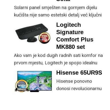
Solarni panel smješten na gornjem dijelu
kućišta nije samo estetski detalj već ključni
dio koncepta ovog proizvoda, jer koristi
Logitech
energiju prirodnog ili umjetnog svjetla za
Signature
rad.
Comfort Plus
MK880 set
Ako vam je kod dugih radnih sati komfor na
prvom mjestu, Logitech je spojio idealnu
kombinaciju tipkovnice i miša s naprednim
Hisense 65UR9S
funkcijama.
Hisense ponovno
donosi revolucionarnu
tehnologiju na tržište
samo par mjeseci od