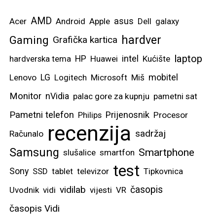
AMD
asus
Acer
Android
Apple
Dell
galaxy
hardver
Gaming
Grafička kartica
laptop
intel
hardverska tema
HP
Huawei
Kućište
mobitel
Lenovo
LG
Logitech
Microsoft
Miš
Monitor
nVidia
palac gore za kupnju
pametni sat
Pametni telefon
Prijenosnik
Philips
Procesor
recenzija
sadržaj
Računalo
Samsung
Smartphone
slušalice
smartfon
test
Sony
SSD
tablet
televizor
Tipkovnica
vidilab
časopis
Uvodnik
vidi
vijesti
VR
časopis Vidi