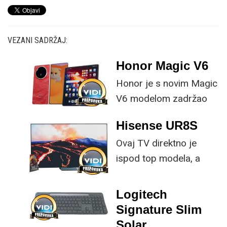
VEZANI SADRŽAJ:
Honor Magic V6
Honor je s novim Magic
V6 modelom zadržao
provjerene
Hisense UR8S
specifikacije, no
Ovaj TV direktno je
istovremeno
ispod top modela, a
implementirao
prednost mu je što za
nadogradnje koje su
male ustupke možete
ključne svakom
Logitech
osjetno uštedjeti pri
korisniku.
Signature Slim
kupnji.
Solar