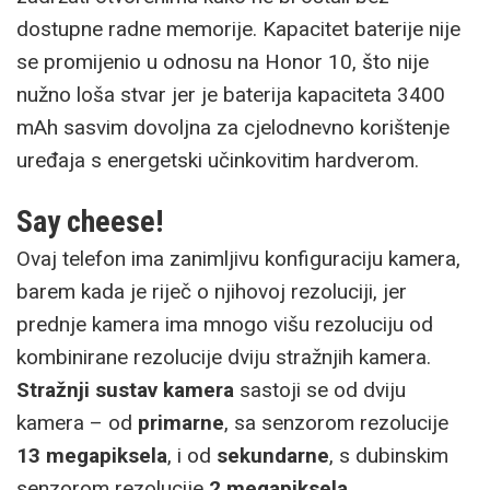
dostupne radne memorije. Kapacitet baterije nije
se promijenio u odnosu na Honor 10, što nije
nužno loša stvar jer je baterija kapaciteta 3400
mAh sasvim dovoljna za cjelodnevno korištenje
uređaja s energetski učinkovitim hardverom.
Say cheese!
Ovaj telefon ima zanimljivu konfiguraciju kamera,
barem kada je riječ o njihovoj rezoluciji, jer
prednje kamera ima mnogo višu rezoluciju od
kombinirane rezolucije dviju stražnjih kamera.
Stražnji sustav kamera
sastoji se od dviju
kamera – od
primarne
, sa senzorom rezolucije
13 megapiksela
, i od
sekundarne
, s dubinskim
senzorom rezolucije
2 megapiksela
.