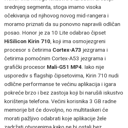
srednjeg segmenta, stoga imamo visoka
očekivanja od njihovog novog mid-rangera i
moramo priznati da su ponovno napravili odličan
posao. Honor je za 10 Lite odabrao čipset
HiSilicon Kirin 710
, koji ima osmojezgreni
procesor s četirima
Cortex-A73
jezgrama i
četirima pomoćnim Cortex-A53 jezgrama i
grafički procesor
Mali-G51 MP4
. Iako nije
usporediv s flagship čipsetovima, Kirin 710 nudi
odlične performanse te većinu aplikacija i igara
pokreće brzo i bez zastoja koji bi narušili iskustvo
korištenja telefona. Većini korisnika 3 GB radne
memorije bit će dovoljno, no multitaskeri će
morati pažljivo odabrati koje aplikacije žele
zadržati otvorenima kako ne bi ostali bez