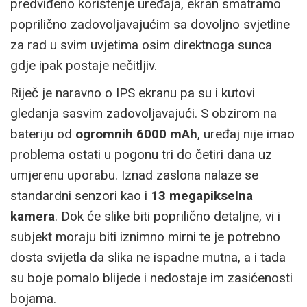
predviđeno korištenje uređaja, ekran smatramo
poprilično zadovoljavajućim sa dovoljno svjetline
za rad u svim uvjetima osim direktnoga sunca
gdje ipak postaje nečitljiv.
Riječ je naravno o IPS ekranu pa su i kutovi
gledanja sasvim zadovoljavajući. S obzirom na
bateriju od
ogromnih 6000 mAh
, uređaj nije imao
problema ostati u pogonu tri do četiri dana uz
umjerenu uporabu. Iznad zaslona nalaze se
standardni senzori kao i
13 megapikselna
kamera
. Dok će slike biti poprilično detaljne, vi i
subjekt moraju biti iznimno mirni te je potrebno
dosta svijetla da slika ne ispadne mutna, a i tada
su boje pomalo blijede i nedostaje im zasićenosti
bojama.