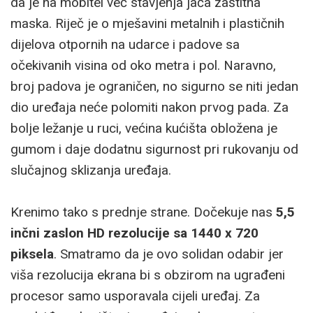
da je na mobitel već stavjenja jača zaštitna
maska. Riječ je o mješavini metalnih i plastičnih
dijelova otpornih na udarce i padove sa
očekivanih visina od oko metra i pol. Naravno,
broj padova je ograničen, no sigurno se niti jedan
dio uređaja neće polomiti nakon prvog pada. Za
bolje ležanje u ruci, većina kućišta obložena je
gumom i daje dodatnu sigurnost pri rukovanju od
slučajnog sklizanja uređaja.
Krenimo tako s prednje strane. Dočekuje nas
5,5
inčni zaslon HD rezolucije sa 1440 x 720
piksela
. Smatramo da je ovo solidan odabir jer
viša rezolucija ekrana bi s obzirom na ugrađeni
procesor samo usporavala cijeli uređaj. Za