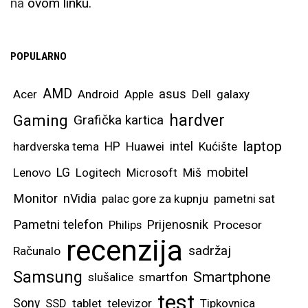
na
ovom linku.
POPULARNO
AMD
asus
Acer
Android
Apple
Dell
galaxy
hardver
Gaming
Grafička kartica
laptop
intel
hardverska tema
HP
Huawei
Kućište
mobitel
Lenovo
LG
Logitech
Microsoft
Miš
Monitor
nVidia
palac gore za kupnju
pametni sat
Pametni telefon
Prijenosnik
Philips
Procesor
recenzija
sadržaj
Računalo
Samsung
Smartphone
slušalice
smartfon
test
Sony
SSD
tablet
televizor
Tipkovnica