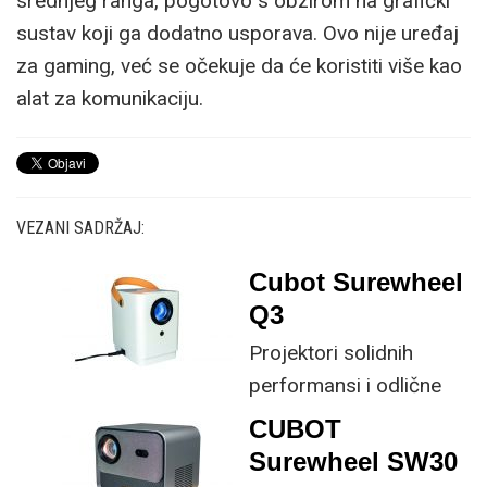
srednjeg ranga, pogotovo s obzirom na grafički
sustav koji ga dodatno usporava. Ovo nije uređaj
za gaming, već se očekuje da će koristiti više kao
alat za komunikaciju.
VEZANI SADRŽAJ:
Cubot Surewheel
Q3
Projektori solidnih
performansi i odlične
cijene napokon su došli
CUBOT
i do našeg tržišta, a Q3
Surewheel SW30
model odličan je primjer