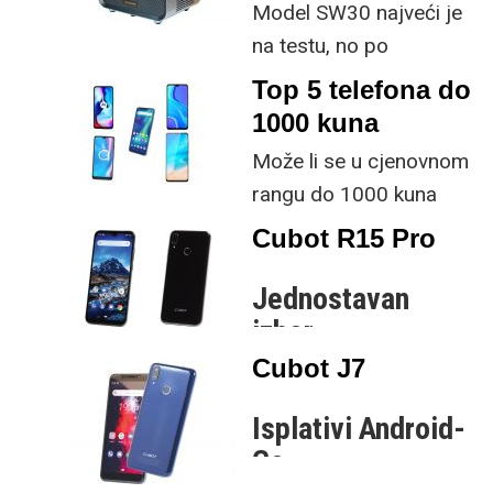
Model SW30 najveći je
prenosivih modela.
na testu, no po
povoljnoj cijeni nudi
Top 5 telefona do
napredno automatsko
1000 kuna
postavljanje slike.
Može li se u cjenovnom
rangu do 1000 kuna
uopće naći pristojan
Cubot R15 Pro
pametni telefon?
Jednostavan
izbor
Cubot J7
Cubot donosi nove
modele kojima izaziva
Isplativi Android-
entry level cijenovni
Go
rang sa svojim R15 Pro