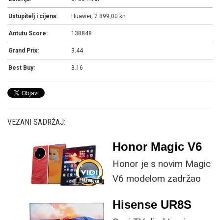
Ustupitelj i cijena:
Huawei, 2.899,00 kn
Antutu Score:
138848
Grand Prix:
3.44
Best Buy:
3.16
VEZANI SADRŽAJ:
Honor Magic V6
Honor je s novim Magic
V6 modelom zadržao
provjerene
Hisense UR8S
specifikacije, no