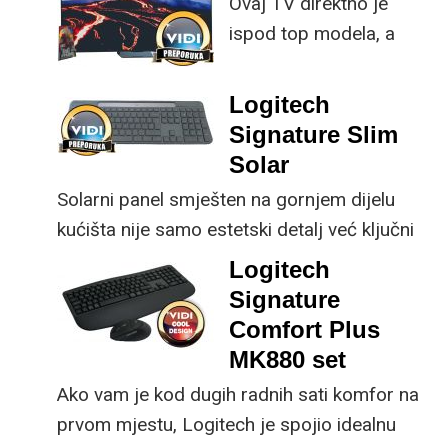
Ovaj TV direktno je
istovremeno
ispod top modela, a
implementirao
prednost mu je što za
nadogradnje koje su
male ustupke možete
ključne svakom
Logitech
osjetno uštedjeti pri
korisniku.
Signature Slim
kupnji.
Solar
Solarni panel smješten na gornjem dijelu
kućišta nije samo estetski detalj već ključni
dio koncepta ovog proizvoda, jer koristi
Logitech
energiju prirodnog ili umjetnog svjetla za
Signature
rad.
Comfort Plus
MK880 set
Ako vam je kod dugih radnih sati komfor na
prvom mjestu, Logitech je spojio idealnu