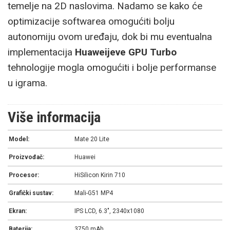
temelje na 2D naslovima. Nadamo se kako će
optimizacije softwarea omogućiti bolju
autonomiju ovom uređaju, dok bi mu eventualna
implementacija
Huaweijeve GPU Turbo
tehnologije mogla omogućiti i bolje performanse
u igrama.
Više informacija
Model:
Mate 20 Lite
Proizvođač:
Huawei
Procesor:
HiSilicon Kirin 710
Grafički sustav:
Mali-G51 MP4
Ekran:
IPS LCD, 6.3", 2340x1080
Baterija:
3750 mAh