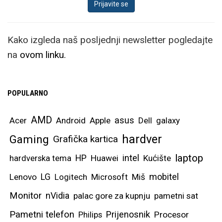
Kako izgleda naš posljednji newsletter pogledajte
na
ovom linku.
POPULARNO
AMD
asus
Acer
Android
Apple
Dell
galaxy
hardver
Gaming
Grafička kartica
laptop
intel
hardverska tema
HP
Huawei
Kućište
mobitel
Lenovo
LG
Logitech
Microsoft
Miš
Monitor
nVidia
palac gore za kupnju
pametni sat
Pametni telefon
Prijenosnik
Philips
Procesor