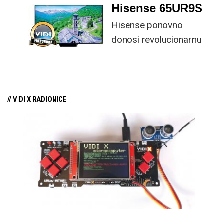
kombinaciju tipkovnice i miša s naprednim
Hisense 65UR9S
funkcijama.
Hisense ponovno
donosi revolucionarnu
tehnologiju na tržište
samo par mjeseci od
njezina predstavljanja.
// VIDI X RADIONICE