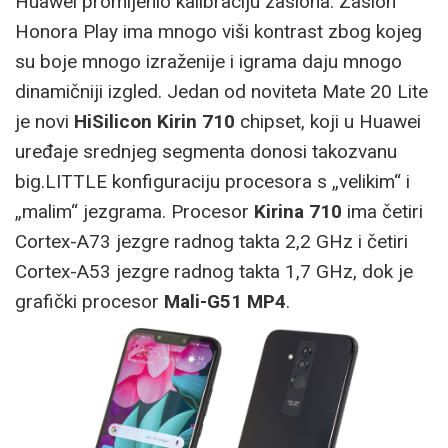
Huawei promijenio kalibraciju zaslona. Zaslon
Honora Play ima mnogo viši kontrast zbog kojeg
su boje mnogo izraženije i igrama daju mnogo
dinamičniji izgled. Jedan od noviteta Mate 20 Lite
je novi
HiSilicon Kirin 710
chipset, koji u Huawei
uređaje srednjeg segmenta donosi takozvanu
big.LITTLE konfiguraciju procesora s „velikim“ i
„malim“ jezgrama. Procesor
Kirina 710
ima četiri
Cortex-A73 jezgre radnog takta 2,2 GHz i četiri
Cortex-A53 jezgre radnog takta 1,7 GHz, dok je
grafički procesor
Mali-G51 MP4
.