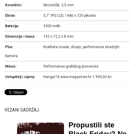
Konektor:
MicroUSB, 3,5 mm
Ekran:
5,7“ IPS LCD, 1440 x 720 piksela
Baterija:
3300 mAh
Dimenzije i masa:
153 x 72,2 x 8 mm
Plus:
Kvaliteta izrade, dizajn, performanse stražnjih
kamera
Minus:
Performanse grafičkog procesora
Ustupitelj i cijena:
Hangar18 www.megastore.hr 1.999,00 kn
VEZANI SADRŽAJ:
Propustili ste
Black Friday? Ne