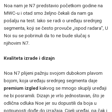
Noa nam je N7 predstavio početkom godine na
MWC-u i otad smo željno čekali da nam ga
pošalju na test. Iako se radi o uređaju srednjeg
segmenta, koji se često provuče „ispod radara“, U
Noi su se pobrinuli da to ne bude slučaj s
njihovim N7.
Kvaliteta izrade i dizajn
Noa N7 plijeni pažnju svojom dubokom plavom
bojom, koja uređaju srednjeg segmenta daje
premium izgled
kakvog se mnogo skuplji uređaji
ne bi posramili. Dizajn je vrlo jednostavan, što je
odlična odluka Noe jer su dopustili da boja u
potpunosti dođe do izražaja. Cijeli uređaj, pa čak i