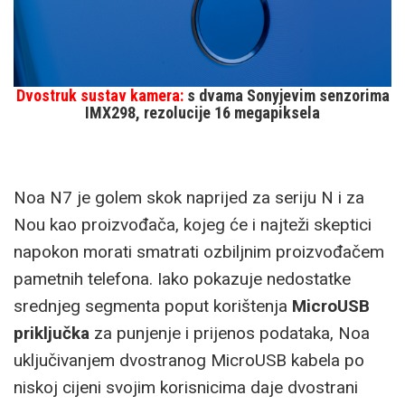
Dvostruk sustav kamera:
s dvama Sonyjevim senzorima
IMX298, rezolucije 16 megapiksela
Noa N7 je golem skok naprijed za seriju N i za
Nou kao proizvođača, kojeg će i najteži skeptici
napokon morati smatrati ozbiljnim proizvođačem
pametnih telefona. Iako pokazuje nedostatke
srednjeg segmenta poput korištenja
MicroUSB
priključka
za punjenje i prijenos podataka, Noa
uključivanjem dvostranog MicroUSB kabela po
niskoj cijeni svojim korisnicima daje dvostrani