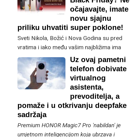
očajavajte, imate
novu sjajnu
priliku uhvatiti super poklone!
Sveti Nikola, Božić i Nova Godina su pred
vratima i iako među vašim najbližima ima
onih koji su sretni kada za poklon dobiju
Uz ovaj pametni
omiljenu slasticu ili neku sitnica, neke će ipak
telefon dobivate
najviše razveseliti vrhunska tehnologija. Do
virtualnog
kraja godine HONOR je pripremio odlične
asistenta,
akcije na modele koji nude fantastičan omjer
prevoditelja, a
cijene i kvalitete te poklon uz kupnju
pomaže i u otkrivanju deepfake
odabranog modela.
sadržaja
Premium HONOR Magic7 Pro 'nabildan' je
umjetnom inteligencijom koja ubrzava i