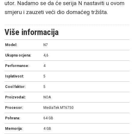
utor. Nadamo se da će serija N nastaviti u ovom
smjeru i zauzeti veći dio domaćeg tržišta.
Više informacija
Model:
N7
Ukupna ocjena:
4,6
Performanse:
4
Isplativost:
5
Cool faktor:
5
Proizvođač:
NOA
Procesor:
MediaTek MT6750
Pohrana:
64 GB
Memorija:
4 GB