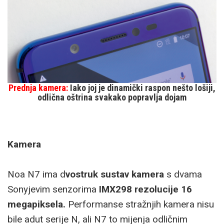
Prednja kamera:
Iako joj je dinamički raspon nešto lošiji,
odlična oštrina svakako popravlja dojam
Kamera
Noa N7 ima d
vostruk sustav kamera
s dvama
Sonyjevim senzorima
IMX298 rezolucije 16
megapiksela.
Performanse stražnjih kamera nisu
bile adut serije N, ali N7 to mijenja odličnim