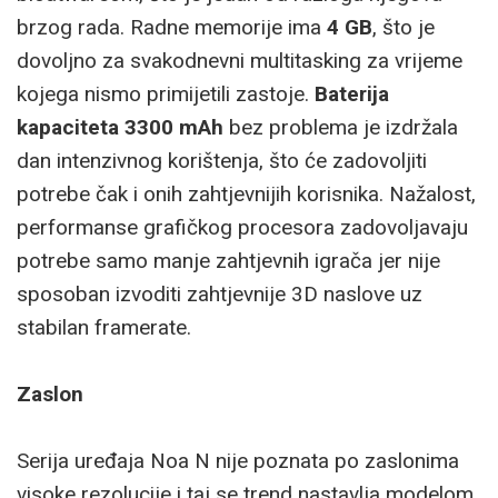
brzog rada. Radne memorije ima
4 GB
, što je
dovoljno za svakodnevni multitasking za vrijeme
kojega nismo primijetili zastoje.
Baterija
kapaciteta 3300 mAh
bez problema je izdržala
dan intenzivnog korištenja, što će zadovoljiti
potrebe čak i onih zahtjevnijih korisnika. Nažalost,
performanse grafičkog procesora zadovoljavaju
potrebe samo manje zahtjevnih igrača jer nije
sposoban izvoditi zahtjevnije 3D naslove uz
stabilan framerate.
Zaslon
Serija uređaja Noa N nije poznata po zaslonima
visoke rezolucije i taj se trend nastavlja modelom