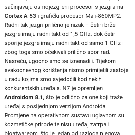
sačinjavaju osmojezgreni procesor s jezgrama
Cortex A-53
i grafički procesor Mali-860MP2.
Radni tak jezgri prilično je nizak – četiri brže
jezgre imaju radni takt od 1,5 GHz, dok četiri
sporije jezgre imaju radni takt od samo 1 GHz i
zbog toga smo očekivali prilično spor rad.
Nasreću, ugodno smo se iznenadili. Tijekom
svakodnevnog korištenja nismo primijetili zastoje
u radu kojima smo svjedočili kod nekih
konkurentskih uređaja. N7 je opremljen
Androidom 8.1
, što je odlično za one koji traže
uređaj s posljednjom verzijom Androida.
Promjene na operativnom sustavu uglavnom su
kozmetičke prirode te nisu uređaj zatrpali
bloatwareom, što je jedan od razloga njegova