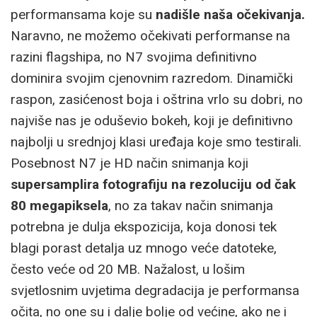
performansama koje su
nadišle naša očekivanja.
Naravno, ne možemo očekivati performanse na
razini flagshipa, no N7 svojima definitivno
dominira svojim cjenovnim razredom. Dinamički
raspon, zasićenost boja i oštrina vrlo su dobri, no
najviše nas je oduševio bokeh, koji je definitivno
najbolji u srednjoj klasi uređaja koje smo testirali.
Posebnost N7 je HD način snimanja koji
supersamplira fotografiju na rezoluciju od čak
80 megapiksela
, no za takav način snimanja
potrebna je dulja ekspozicija, koja donosi tek
blagi porast detalja uz mnogo veće datoteke,
često veće od 20 MB. Nažalost, u lošim
svjetlosnim uvjetima degradacija je performansa
očita, no one su i dalje bolje od većine, ako ne i