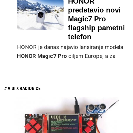
HONOR
tehnološkog poklona
predstavio novi
koji će im svakodnevicu
Magic7 Pro
učiniti lakšom,
flagship pametni
ugodnijom i
telefon
zabavnijom?
HONOR je danas najavio lansiranje modela
HONOR Magic7 Pro
diljem Europe, a za
predstavljanje su odabrali prekrasni Bled u
Sloveniji.
// VIDI X RADIONICE