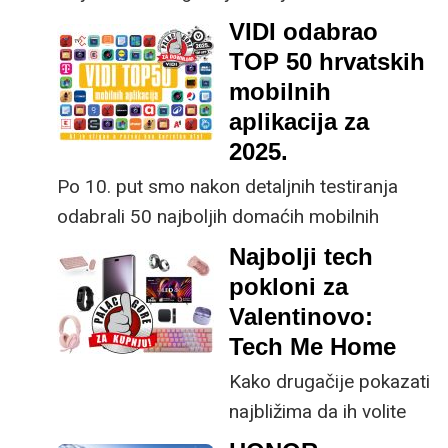
olakšava svakodnevne životne i poslovne
VIDI odabrao
zadatke
TOP 50 hrvatskih
mobilnih
aplikacija za
2025.
Po 10. put smo nakon detaljnih testiranja
odabrali 50 najboljih domaćih mobilnih
aplikacija, a također smo zaronili u aktualne
Najbolji tech
trendove s domaćim developerima
pokloni za
Valentinovo:
Tech Me Home
Kako drugačije pokazati
najbližima da ih volite
nego kupnjom