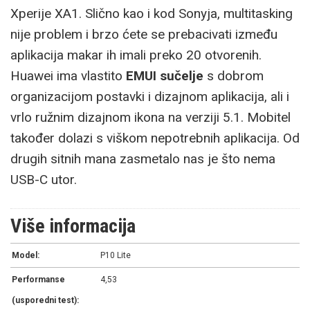
Xperije XA1. Slično kao i kod Sonyja, multitasking
nije problem i brzo ćete se prebacivati između
aplikacija makar ih imali preko 20 otvorenih.
Huawei ima vlastito
EMUI sučelje
s dobrom
organizacijom postavki i dizajnom aplikacija, ali i
vrlo ružnim dizajnom ikona na verziji 5.1. Mobitel
također dolazi s viškom nepotrebnih aplikacija. Od
drugih sitnih mana zasmetalo nas je što nema
USB-C utor.
Više informacija
Model:
P10 Lite
Performanse
4,53
(usporedni test):