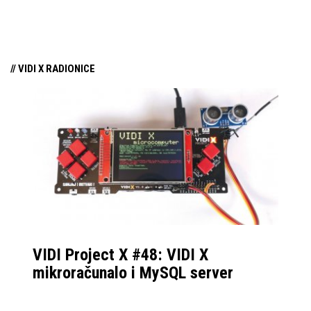
tehnologiju na tržište
samo par mjeseci od
njezina predstavljanja.
// VIDI X RADIONICE
VIDI Project X #48: VIDI X
mikroračunalo i MySQL server