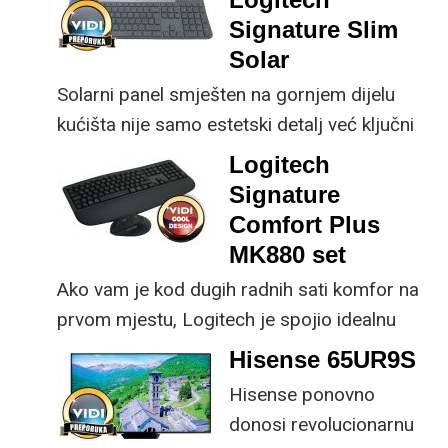
osjetno uštedjeti pri
korisniku.
Signature Slim
kupnji.
Solar
Solarni panel smješten na gornjem dijelu
kućišta nije samo estetski detalj već ključni
dio koncepta ovog proizvoda, jer koristi
Logitech
energiju prirodnog ili umjetnog svjetla za
Signature
rad.
Comfort Plus
MK880 set
Ako vam je kod dugih radnih sati komfor na
prvom mjestu, Logitech je spojio idealnu
kombinaciju tipkovnice i miša s naprednim
Hisense 65UR9S
funkcijama.
Hisense ponovno
donosi revolucionarnu