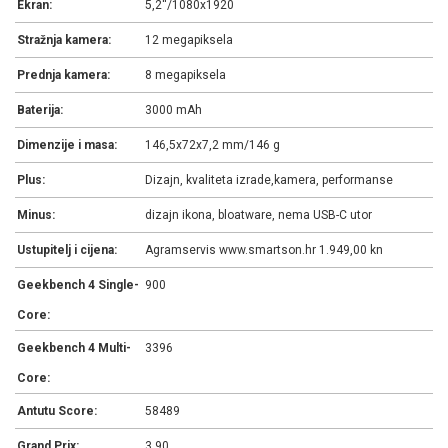
Ekran:
5,2''/1080x1920
Stražnja kamera:
12 megapiksela
Prednja kamera:
8 megapiksela
Baterija:
3000 mAh
Dimenzije i masa:
146,5x72x7,2 mm/146 g
Plus:
Dizajn, kvaliteta izrade,kamera, performanse
Minus:
dizajn ikona, bloatware, nema USB-C utor
Ustupitelj i cijena:
Agramservis www.smartson.hr 1.949,00 kn
Geekbench 4 Single-
900
Core:
Geekbench 4 Multi-
3396
Core:
Antutu Score:
58489
Grand Prix:
3,90