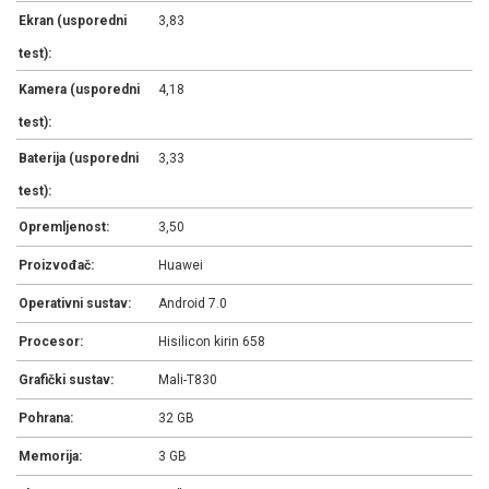
Ekran (usporedni
3,83
test):
Kamera (usporedni
4,18
test):
Baterija (usporedni
3,33
test):
Opremljenost:
3,50
Proizvođač:
Huawei
Operativni sustav:
Android 7.0
Procesor:
Hisilicon kirin 658
Grafički sustav:
Mali-T830
Pohrana:
32 GB
Memorija:
3 GB