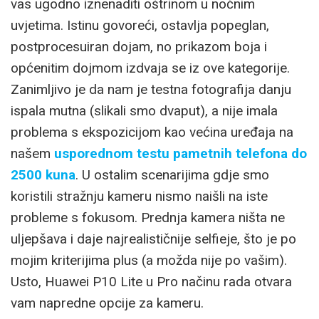
vas ugodno iznenaditi oštrinom u noćnim
uvjetima. Istinu govoreći, ostavlja popeglan,
postprocesuiran dojam, no prikazom boja i
općenitim dojmom izdvaja se iz ove kategorije.
Zanimljivo je da nam je testna fotografija danju
ispala mutna (slikali smo dvaput), a nije imala
problema s ekspozicijom kao većina uređaja na
našem
usporednom testu pametnih telefona do
2500 kuna
. U ostalim scenarijima gdje smo
koristili stražnju kameru nismo naišli na iste
probleme s fokusom. Prednja kamera ništa ne
uljepšava i daje najrealističnije selfieje, što je po
mojim kriterijima plus (a možda nije po vašim).
Usto, Huawei P10 Lite u Pro načinu rada otvara
vam napredne opcije za kameru.