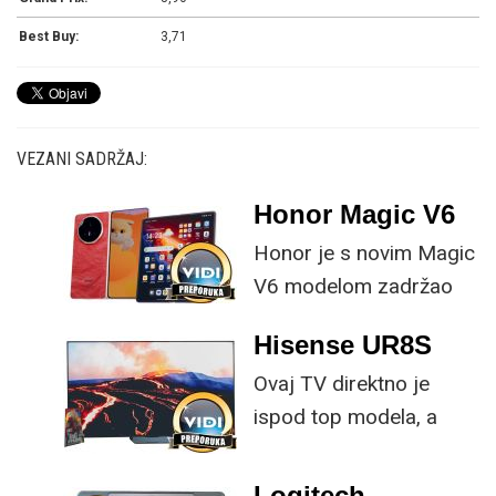
Best Buy:
3,71
VEZANI SADRŽAJ:
Honor Magic V6
Honor je s novim Magic
V6 modelom zadržao
provjerene
Hisense UR8S
specifikacije, no
Ovaj TV direktno je
istovremeno
ispod top modela, a
implementirao
prednost mu je što za
nadogradnje koje su
male ustupke možete
ključne svakom
Logitech