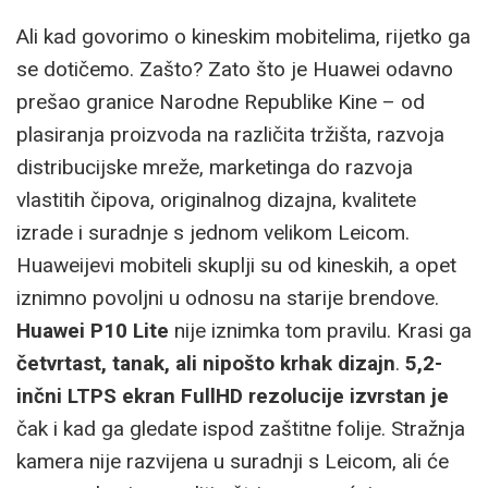
Ali kad govorimo o kineskim mobitelima, rijetko ga
se dotičemo. Zašto? Zato što je Huawei odavno
prešao granice Narodne Republike Kine – od
plasiranja proizvoda na različita tržišta, razvoja
distribucijske mreže, marketinga do razvoja
vlastitih čipova, originalnog dizajna, kvalitete
izrade i suradnje s jednom velikom Leicom.
Huaweijevi mobiteli skuplji su od kineskih, a opet
iznimno povoljni u odnosu na starije brendove.
Huawei P10 Lite
nije iznimka tom pravilu. Krasi ga
četvrtast, tanak, ali nipošto krhak dizajn
.
5,2-
inčni LTPS ekran FullHD rezolucije izvrstan je
čak i kad ga gledate ispod zaštitne folije. Stražnja
kamera nije razvijena u suradnji s Leicom, ali će