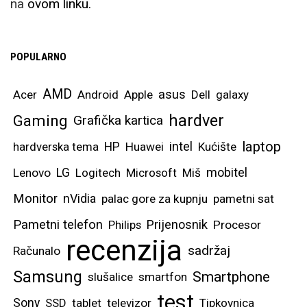
na
ovom linku.
POPULARNO
AMD
asus
Acer
Android
Apple
Dell
galaxy
hardver
Gaming
Grafička kartica
laptop
intel
hardverska tema
HP
Huawei
Kućište
mobitel
Lenovo
LG
Logitech
Microsoft
Miš
Monitor
nVidia
palac gore za kupnju
pametni sat
Pametni telefon
Prijenosnik
Philips
Procesor
recenzija
sadržaj
Računalo
Samsung
Smartphone
slušalice
smartfon
test
Sony
SSD
tablet
televizor
Tipkovnica