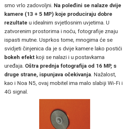
smo vrlo zadovoljni.
Na poleđini se nalaze dvije
kamere (13 + 5 MP) koje produciraju dobre
rezultate
u idealnim svjetlosnim uvjetima. U
zatvorenim prostorima i noću, fotografije znaju
ispasti mutne. Usprkos tome, mnogima će se
svidjeti činjenica da je s dvije kamere lako postići
bokeh efekt
koji se nalazi i u postavkama
uređaja.
Oštra prednja fotografija od 16 MP, s
druge strane, ispunjava očekivanja
. Nažalost,
kao i Noa N5, ovaj mobitel ima malo slabiji Wi-Fi i
4G signal.