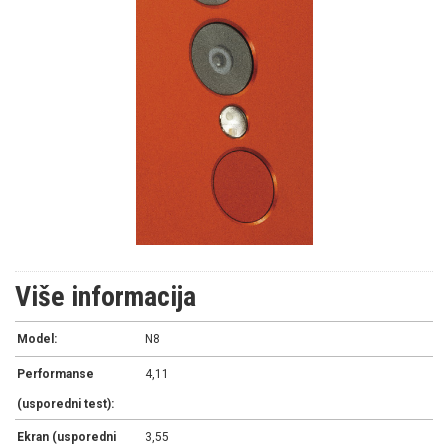
Više informacija
Model:
N8
Performanse
4,11
(usporedni test):
Ekran (usporedni
3,55