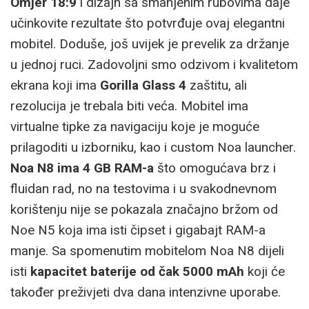
Omjer 18:9
i dizajn sa smanjenim rubovima daje
učinkovite rezultate što potvrđuje ovaj elegantni
mobitel. Doduše, još uvijek je prevelik za držanje
u jednoj ruci. Zadovoljni smo odzivom i kvalitetom
ekrana koji ima
Gorilla Glass 4
zaštitu, ali
rezolucija je trebala biti veća. Mobitel ima
virtualne tipke za navigaciju koje je moguće
prilagoditi u izborniku, kao i custom Noa launcher.
Noa N8 ima 4 GB RAM-a
što omogućava brz i
fluidan rad, no na testovima i u svakodnevnom
korištenju nije se pokazala značajno bržom od
Noe N5 koja ima isti čipset i gigabajt RAM-a
manje. Sa spomenutim mobitelom Noa N8 dijeli
isti
kapacitet baterije od čak 5000 mAh
koji će
također preživjeti dva dana intenzivne uporabe.