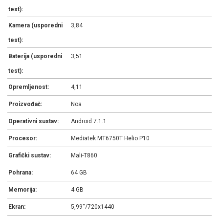
test):
Kamera (usporedni
3,84
test):
Baterija (usporedni
3,51
test):
Opremljenost:
4,11
Proizvođač:
Noa
Operativni sustav:
Android 7.1.1
Procesor:
Mediatek MT6750T Helio P10
Grafički sustav:
Mali-T860
Pohrana:
64 GB
Memorija:
4 GB
Ekran:
5,99''/720x1440