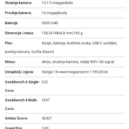
Stražnja kamera:
13 + 5 megapiskela
Prednja kamera:
16 megapiksela
Baterija:
5000 mAh
Dimenzije i masa:
158,3x748x8,8 mm/182 g
Plus:
dizajn, baterija, kvaliteta zvuka, USB-C sučeljke,
prednja kamera, Gorilla Glass4
Minus:
ekran, stražnje kamere, slabiji WiFi i 4G signal
Ustupitelj i cijena:
Hangar 18 www.megastore.hr 1.999,00 kn
Geekbench 4 Single-
622
Core:
Geekbench 4 Multi-
2697
Core:
Antutu Score:
42427
Grand Prix:
3,80