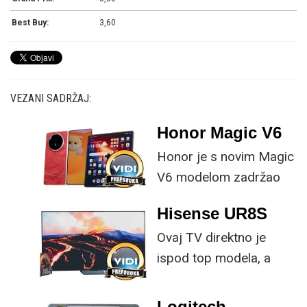
Best Buy:
3,60
VEZANI SADRŽAJ:
Honor Magic V6
Honor je s novim Magic
V6 modelom zadržao
provjerene
Hisense UR8S
specifikacije, no
Ovaj TV direktno je
istovremeno
ispod top modela, a
implementirao
prednost mu je što za
nadogradnje koje su
male ustupke možete
ključne svakom
Logitech