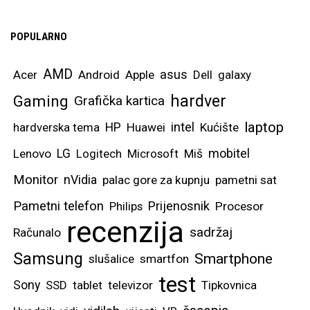
POPULARNO
AMD
asus
Acer
Android
Apple
Dell
galaxy
hardver
Gaming
Grafička kartica
laptop
intel
hardverska tema
HP
Huawei
Kućište
mobitel
Lenovo
LG
Logitech
Microsoft
Miš
Monitor
nVidia
palac gore za kupnju
pametni sat
Pametni telefon
Prijenosnik
Philips
Procesor
recenzija
sadržaj
Računalo
Samsung
Smartphone
slušalice
smartfon
test
Sony
SSD
tablet
televizor
Tipkovnica