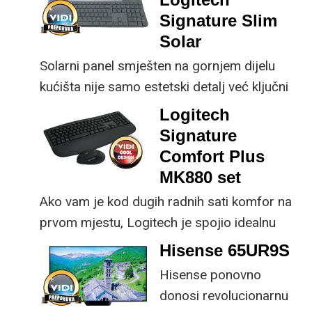
osjetno uštedjeti pri
korisniku.
Signature Slim
kupnji.
Solar
Solarni panel smješten na gornjem dijelu
kućišta nije samo estetski detalj već ključni
dio koncepta ovog proizvoda, jer koristi
Logitech
energiju prirodnog ili umjetnog svjetla za
Signature
rad.
Comfort Plus
MK880 set
Ako vam je kod dugih radnih sati komfor na
prvom mjestu, Logitech je spojio idealnu
kombinaciju tipkovnice i miša s naprednim
Hisense 65UR9S
funkcijama.
Hisense ponovno
donosi revolucionarnu