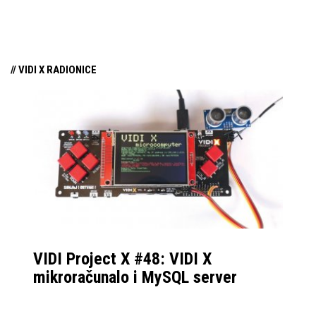
tehnologiju na tržište
samo par mjeseci od
njezina predstavljanja.
// VIDI X RADIONICE
VIDI Project X #48: VIDI X
mikroračunalo i MySQL server