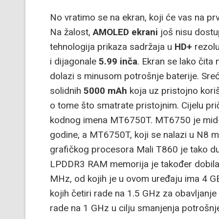
No vratimo se na ekran, koji će vas na p
Na žalost,
AMOLED ekrani
još nisu dostup
tehnologija prikaza sadržaja u
HD+
rezolu
i dijagonale
5.99 inča
. Ekran se lako čita 
dolazi s minusom potrošnje baterije. Sreć
solidnih
5000 mAh
koja uz pristojno kori
o tome što smatrate pristojnim. Cijelu p
kodnog imena MT6750T. MT6750 je mid-
godine, a MT6750T, koji se nalazi u N8 mo
grafičkog procesora Mali T860 je tako du
LPDDR3 RAM memorija je također dobila 
MHz, od kojih je u ovom uređaju ima 4 G
kojih četiri rade na 1.5 GHz za obavljanje 
rade na 1 GHz u cilju smanjenja potrošnje 