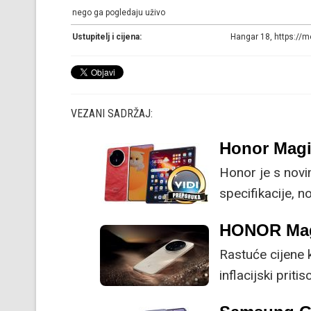
nego ga pogledaju uživo
Ustupitelj i cijena:
Hangar 18, https://m
VEZANI SADRŽAJ:
Honor Magi
Honor je s nov
specifikacije, 
su ključne svak
HONOR Magi
Rastuće cijene
inflacijski prit
otpadu potiče p