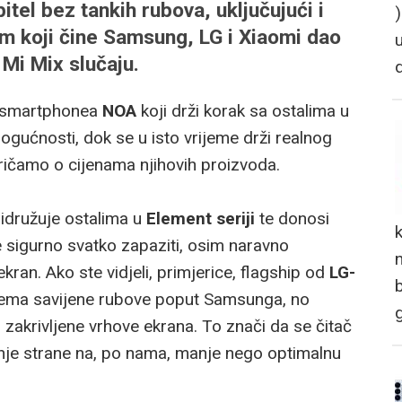
tel bez tankih rubova, uključujući i
tim koji čine Samsung, LG i Xiaomi dao
 Mi Mix slučaju.
 smartphonea
NOA
koji drži korak sa ostalima u
gućnosti, dok se u isto vrijeme drži realnog
ičamo o cijenama njihovih proizvoda.
pridružuje ostalima u
Element seriji
te donosi
e sigurno svatko zapaziti, osim naravno
n
kran. Ako ste vidjeli, primjerice, flagship od
LG-
nema savijene rubove poput Samsunga, no
 zakrivljene vrhove ekrana. To znači da se čitač
nje strane na, po nama, manje nego optimalnu