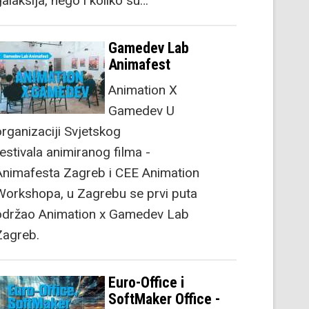
alaksija, nego i koliko su…
Gamedev Lab
Animafest
Animation X
Gamedev U
organizaciji Svjetskog
festivala animiranog filma -
Animafesta Zagreb i CEE Animation
Workshopa, u Zagrebu se prvi puta
održao Animation x Gamedev Lab
Zagreb.
Euro-Office i
SoftMaker Office -