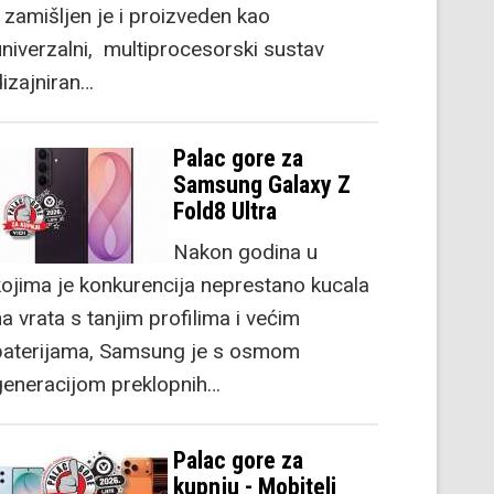
) zamišljen je i proizveden kao
univerzalni, multiprocesorski sustav
dizajniran…
Palac gore za
Samsung Galaxy Z
Fold8 Ultra
Nakon godina u
kojima je konkurencija neprestano kucala
a vrata s tanjim profilima i većim
baterijama, Samsung je s osmom
generacijom preklopnih…
Palac gore za
kupnju - Mobiteli