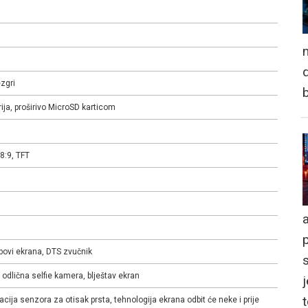
n
d
zgri
ja, proširivo MicroSD karticom
8:9, TFT
a
ubovi ekrana, DTS zvučnik
odlična selfie kamera, blještav ekran
j
kacija senzora za otisak prsta, tehnologija ekrana odbit će neke i prije