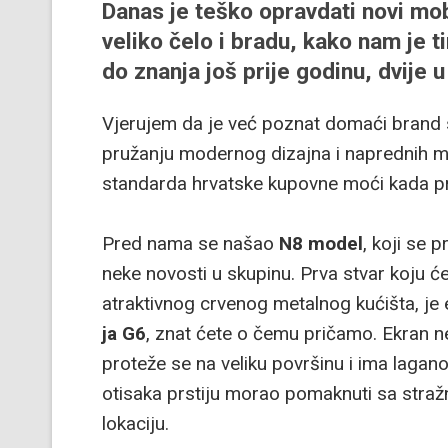
Danas je teško opravdati novi mobi
veliko čelo i bradu, kako nam je 
do znanja još prije godinu, dvije u
Vjerujem da je već poznat domaći brand
pružanju modernog dizajna i naprednih mo
standarda hrvatske kupovne moći kada pr
Pred nama se našao
N8 model
, koji se 
neke novosti u skupinu. Prva stvar koju ć
atraktivnog crvenog metalnog kućišta, je e
ja G6
, znat ćete o čemu pričamo. Ekran 
proteže se na veliku površinu i ima lagano
otisaka prstiju morao pomaknuti sa straž
lokaciju.