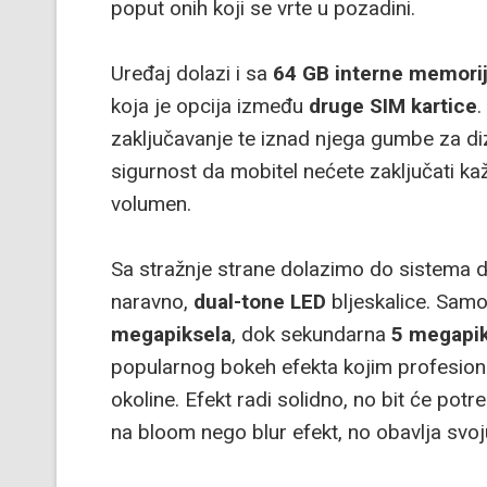
poput onih koji se vrte u pozadini.
Uređaj dolazi i sa
64 GB interne memori
koja je opcija između
druge SIM kartice
.
zaključavanje te iznad njega gumbe za diz
sigurnost da mobitel nećete zaključati kaž
volumen.
Sa stražnje strane dolazimo do sistema dv
naravno,
dual-tone LED
bljeskalice. Samo
megapiksela
, dok sekundarna
5 megapik
popularnog bokeh efekta kojim profesion
okoline. Efekt radi solidno, no bit će potre
na bloom nego blur efekt, no obavlja svoj