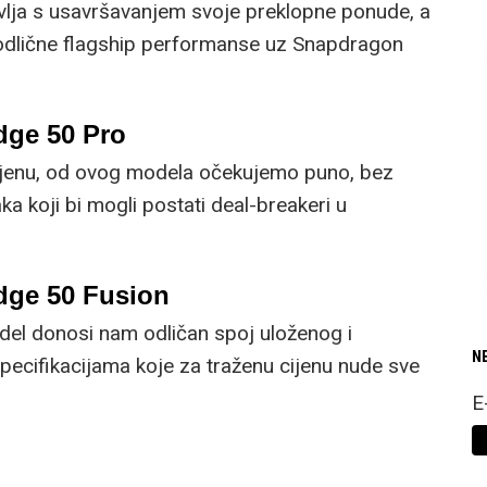
lja s usavršavanjem svoje preklopne ponude, a
 odlične flagship performanse uz Snapdragon
dge 50 Pro
ijenu, od ovog modela očekujemo puno, bez
ka koji bi mogli postati deal-breakeri u
atkom testa.
dge 50 Fusion
el donosi nam odličan spoj uloženog i
N
pecifikacijama koje za traženu cijenu nude sve
a.
E