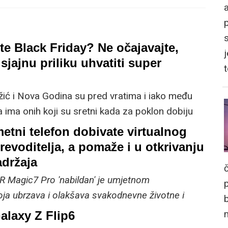
a
ste Black Friday? Ne očajavajte,
j
sjajnu priliku uhvatiti super
ožić i Nova Godina su pred vratima i iako među
 ima onih koji su sretni kada za poklon dobiju
 ili neku sitnica, neke će ipak najviše razveseliti
etni telefon dobivate virtualnog
ogija. Do kraja godine HONOR je pripremio
prevoditelja, a pomaže i u otkrivanju
a modele koji nude fantastičan omjer cijene i
adržaja
klon uz kupnju odabranog modela.
Magic7 Pro 'nabildan' je umjetnom
oja ubrzava i olakšava svakodnevne životne i
ke
laxy Z Flip6