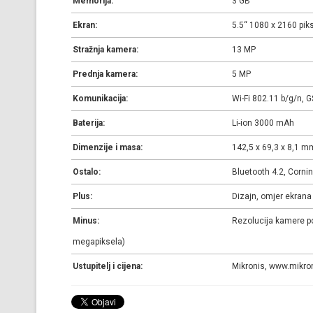
Memorija:
3 GB
Ekran:
5.5“ 1080 x 2160 piks
Stražnja kamera:
13 MP
Prednja kamera:
5 MP
Komunikacija:
Wi-Fi 802.11 b/g/n, 
Baterija:
Li-ion 3000 mAh
Dimenzije i masa:
142,5 x 69,3 x 8,1 m
Ostalo:
Bluetooth 4.2, Cornin
Plus:
Dizajn, omjer ekrana i
Minus:
Rezolucija kamere po
megapiksela)
Ustupitelj i cijena:
Mikronis, www.mikron