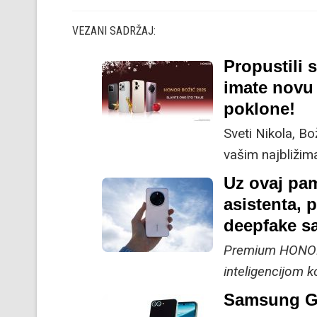
VEZANI SADRŽAJ:
Propustili 
imate novu 
poklone!
Sveti Nikola, B
vašim najbližima
omiljenu slasticu
Uz ovaj pam
vrhunska tehnol
asistenta, 
odlične akcije n
deepfake s
kvalitete te po
Premium HONOR 
inteligencijom k
poslovne zadat
Samsung Ga