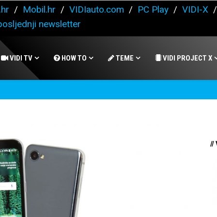
.hr
/
Mobil.hr
/
VIDIauto.com
/
PC Play
/
VIDI-X
osljednji newsletter
VIDI TV
HOW TO
TEME
VIDI PROJECT X
//