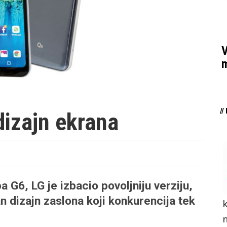
V
m
/
dizajn ekrana
 G6, LG je izbacio povoljniju verziju,
n dizajn zaslona koji konkurencija tek
n