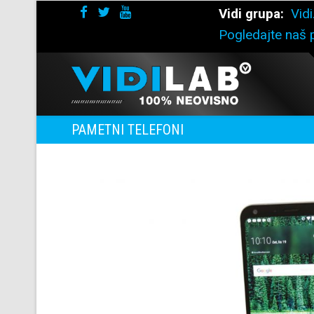
Vidi grupa:
Vidi
Pogledajte naš p
PAMETNI TELEFONI