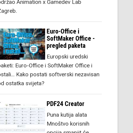
održao Animation x Gamedev Lab
Zagreb.
Euro-Office i
SoftMaker Office -
pregled paketa
Europski uredski
aketi: Euro-Office i SoftMaker Office i
stali... Kako postati softverski nezavisan
od ostatka svijeta?
PDF24 Creator
Puna kutija alata
Mnoštvo korisnih
opcija smanjit će