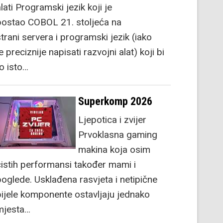
lati Programski jezik koji je
postao COBOL 21. stoljeća na
strani servera i programski jezik (iako
e preciznije napisati razvojni alat) koji bi
to isto…
Superkomp 2026
Ljepotica i zvijer
Prvoklasna gaming
makina koja osim
čistih performansi također mami i
poglede. Usklađena rasvjeta i netipične
bijele komponente ostavljaju jednako
mjesta…