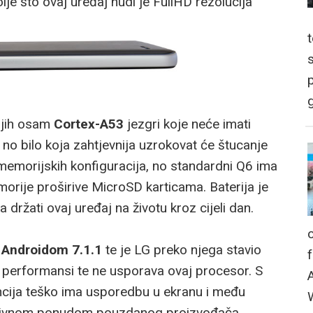
lje što ovaj uređaj nudi je FullHD rezolucija
p
g
jih osam
Cortex-A53
jezgri koje neće imati
, no bilo koja zahtjevnija uzrokovat će štucanje
ih memorijskih konfiguracija, no standardni Q6 ima
orije proširive MicroSD karticama. Baterija je
držati ovaj uređaj na životu kroz cijeli dan.
Androidom 7.1.1
te je LG preko njega stavio
je performansi te ne usporava ovaj procesor. S
ncija teško ima usporedbu u ekranu i među
raktivnom ponudom pouzdanog proizvođača.