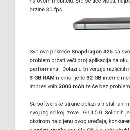
na ovom mobitelu. Što se tiče videa, najbo
brzine 30 fps.
Sve ovo pokreće
Snapdragon 425
sa svo
problem držati veći broj aplikacija na oku
performansi. Dolazi u tri verzije različit
3 GB RAM
memorije te
32 GB
interne mem
impresivnih
3000 mAh
te će bez problema 
Sa softverske strane dolazi s instaliranim
svoj izgled koji zove LG UI 5.0. Solidnih 
obzirom na cijenu ovog uređaja, konkure
skupljim uređajima, što Q6 čini vrlo at