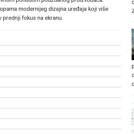
topama modernijeg dizajna uređaja koji više
 prednji fokus na ekranu.
p
o