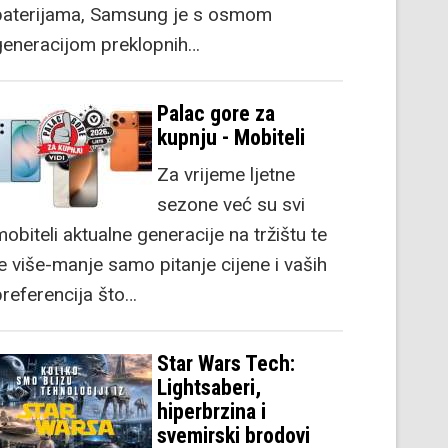
baterijama, Samsung je s osmom
generacijom preklopnih…
Palac gore za
kupnju - Mobiteli
Za vrijeme ljetne
sezone već su svi
obiteli aktualne generacije na tržištu te
je više-manje samo pitanje cijene i vaših
preferencija što…
Star Wars Tech:
Lightsaberi,
hiperbrzina i
svemirski brodovi