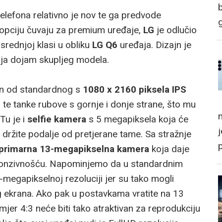
lefona relativno je nov te ga predvode
 opciju čuvaju za premium uređaje,
LG
je odlučio
 srednjoj klasi u obliku
LG Q6
uređaja. Dizajn je
avlja dojam skupljeg modela.
an od standardnog s
1080 x 2160 piksela IPS
 te tanke rubove s gornje i donje strane, što mu
m
 Tu je i
selfie kamera
s 5 megapiksela koja će
 držite podalje od pretjerane tame. Sa stražnje
primarna 13-megapikselna kamera
koja daje
sponzivnošću. Napominjemo da u standardnim
egapikselnoj rezoluciji jer su tako mogli
g ekrana. Ako pak u postavkama vratite na 13
omjer 4:3 neće biti tako atraktivan za reprodukciju