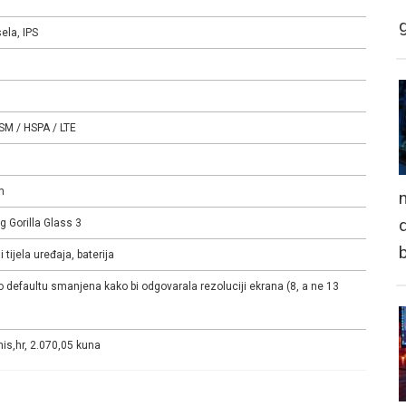
ela, IPS
GSM / HSPA / LTE
m
n
d
g Gorilla Glass 3
 tijela uređaja, baterija
 defaultu smanjena kako bi odgovarala rezoluciji ekrana (8, a ne 13
is,hr, 2.070,05 kuna