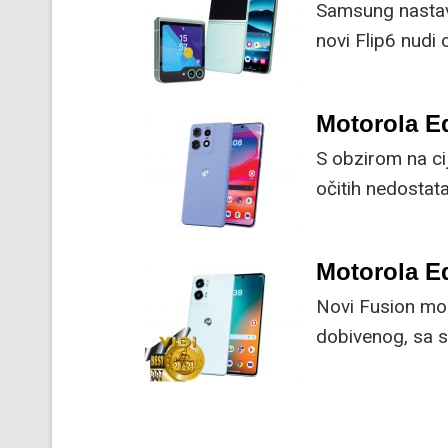
Samsung nastav
novi Flip6 nudi
čipset.
Motorola E
S obzirom na c
očitih nedostata
usporedbi s ost
Motorola E
Novi Fusion mod
dobivenog, sa s
bitno korisnicim