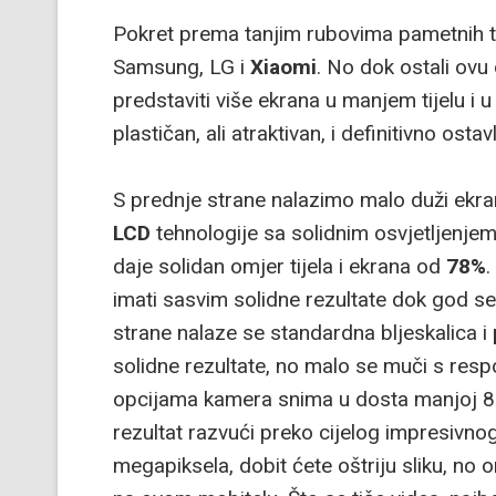
Pokret prema tanjim rubovima pametnih te
Samsung, LG i
Xiaomi
. No dok ostali ovu
predstaviti više ekrana u manjem tijelu i u
plastičan, ali atraktivan, i definitivno ost
S prednje strane nalazimo malo duži ekr
LCD
tehnologije sa solidnim osvjetljenjem
daje solidan omjer tijela i ekrana od
78%
.
imati sasvim solidne rezultate dok god se
strane nalaze se standardna bljeskalica i
solidne rezultate, no malo se muči s re
opcijama kamera snima u dosta manjoj 8-m
rezultat razvući preko cijelog impresivno
megapiksela, dobit ćete oštriju sliku, no 