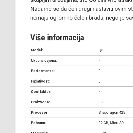
Nadamo se da će i drugi nastaviti ovim s
nemaju ogromno čelo i bradu, nego je sav
Više informacija
Model:
Q6
Ukupna ocjena:
4
Performanse:
3
Isplativost:
5
Cool faktor:
4
Proizvođač:
LG
Procesor:
Snapdragon 425
Pohrana:
32 GB, MicroSD