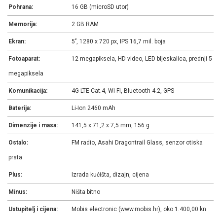
Pohrana:
16 GB (microSD utor)
Memorija:
2 GB RAM
Ekran:
5’’, 1280 x 720 px, IPS 16,7 mil. boja
Fotoaparat:
12 megapiksela, HD video, LED bljeskalica, prednji 5
megapiksela
Komunikacija:
4G LTE Cat.4, Wi-Fi, Bluetooth 4.2, GPS
Baterija:
Li-Ion 2460 mAh
Dimenzije i masa:
141,5 x 71,2 x 7,5 mm, 156 g
Ostalo:
FM radio, Asahi Dragontrail Glass, senzor otiska
prsta
Plus:
Izrada kućišta, dizajn, cijena
Minus:
Ništa bitno
Ustupitelj i cijena:
Mobis electronic (www.mobis.hr), oko 1.400,00 kn