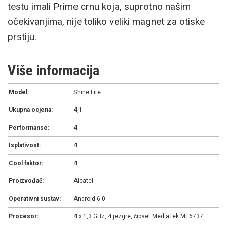
testu imali Prime crnu koja, suprotno našim
očekivanjima, nije toliko veliki magnet za otiske
prstiju.
Više informacija
Model:
Shine Lite
Ukupna ocjena:
4,1
Performanse:
4
Isplativost:
4
Cool faktor:
4
Proizvođač:
Alcatel
Operativni sustav:
Android 6.0
Procesor:
4 x 1,3 GHz, 4 jezgre, čipset MediaTek MT6737