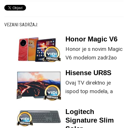
VEZANI SADRŽAJ:
Honor Magic V6
Honor je s novim Magic
V6 modelom zadržao
provjerene
Hisense UR8S
specifikacije, no
Ovaj TV direktno je
istovremeno
ispod top modela, a
implementirao
prednost mu je što za
nadogradnje koje su
male ustupke možete
ključne svakom
Logitech
osjetno uštedjeti pri
korisniku.
Signature Slim
kupnji.