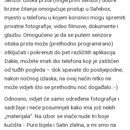
Senzor otiska prsta (fingerprint sensor) dobre
brzine čitanja omogućuje pristup u Safebox,
mjesto u telefonu u kojem korisnici mogu spremiti
privatne fotografije, video filmove, dokumente i
glazbu. Omogućeno je da se putem senzora
otiska prsta može (prethodno programirano)
otključati i pokrenuti do pet različitih aplikacija.
Dakle, možete imati dio telefona koji je zaštićen
od tuđih pogleda – dok spavate do poslijepodne,
nakon noćnog izlaska, na ovaj način nitko ne
može vidjeti što se prethodnu noć događalo :-)
Odnosno, vidjet će samo određene fotografije i
sadržaje i neće posumnjati kako ima još nekih
„materijala“. Na izbor se inače nude tri boje
kućišta - Pure bijela i Satin zlatna, a mi smo na