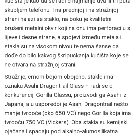
kućišta je kao da se radi o najmanje dva ili tri puta
skupljem telefonu. I na prednjoj i na stražnjoj
strani nalazi se staklo, na boku je kvalitetni
brušeni metalni okvir koji na dnu ima perforaciju s
lijeve i desne strane, a spojevi između metala i
stakla su na visokom nivou te nema šanse da
dođe do bilo kakvog škripuckanja kućišta koje se
ne otvara na stražnjoj strani.
Stražnje, crnom bojom obojeno, staklo ima
oznaku Asahi Dragontrail Glass – radi se o
konkurenciji Gorilla Glassu, proizvodi ga Asahi iz
Japana, a u usporedbi je Asahi Dragontrail nešto
manje tvrdoće (oko 650 VC) nego Gorilla koja ima
tvrdoću 750 VC (Vickers). Oba stakla su kemijski
ojačana i spadaju pod alkalno-alumosilikatna