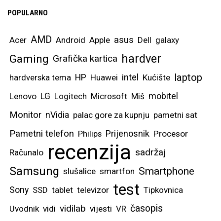
POPULARNO
AMD
asus
Acer
Android
Apple
Dell
galaxy
hardver
Gaming
Grafička kartica
laptop
intel
hardverska tema
HP
Huawei
Kućište
mobitel
Lenovo
LG
Logitech
Microsoft
Miš
Monitor
nVidia
palac gore za kupnju
pametni sat
Pametni telefon
Prijenosnik
Philips
Procesor
recenzija
sadržaj
Računalo
Samsung
Smartphone
slušalice
smartfon
test
Sony
SSD
tablet
televizor
Tipkovnica
vidilab
časopis
Uvodnik
vidi
vijesti
VR