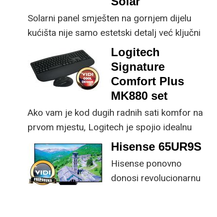
Solar
Solarni panel smješten na gornjem dijelu
kućišta nije samo estetski detalj već ključni
dio koncepta ovog proizvoda, jer koristi
Logitech
energiju prirodnog ili umjetnog svjetla za
Signature
rad.
Comfort Plus
MK880 set
Ako vam je kod dugih radnih sati komfor na
prvom mjestu, Logitech je spojio idealnu
kombinaciju tipkovnice i miša s naprednim
Hisense 65UR9S
funkcijama.
Hisense ponovno
donosi revolucionarnu
tehnologiju na tržište
samo par mjeseci od