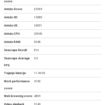
score:
Antutu Score:
62969
Antutu 3D:
12880
Antutu UX:
24001
Antutu CPU:
20540
Antutu RAM:
5548
Seascape Result:
816
Seascape Average
3,9
FPS:
Trajanje baterije:
11:49:00
Work performance
4740
score:
Web browsing score:
4809
Video playback
5149