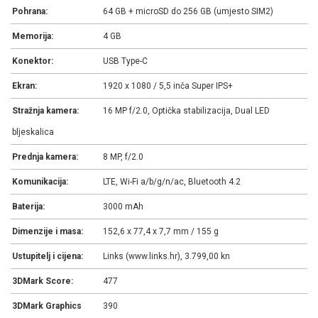
Pohrana:
64 GB + microSD do 256 GB (umjesto SIM2)
Memorija:
4 GB
Konektor:
USB Type-C
Ekran:
1920 x 1080 / 5,5 inča Super IPS+
Stražnja kamera:
16 MP f/2.0, Optička stabilizacija, Dual LED
bljeskalica
Prednja kamera:
8 MP, f/2.0
Komunikacija:
LTE, Wi-Fi a/b/g/n/ac, Bluetooth 4.2
Baterija:
3000 mAh
Dimenzije i masa:
152,6 x 77,4 x 7,7 mm / 155 g
Ustupitelj i cijena:
Links (www.links.hr), 3.799,00 kn
3DMark Score:
477
3DMark Graphics
390