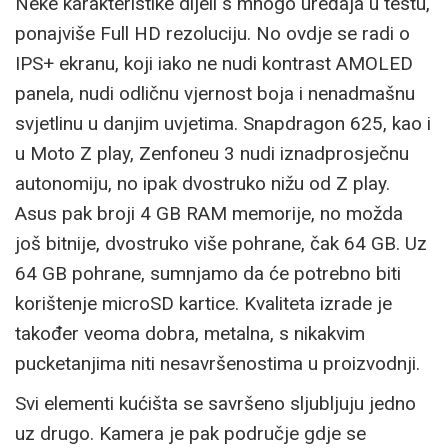
Neke karakteristike dijeli s mnogo uređaja u testu,
ponajviše Full HD rezoluciju. No ovdje se radi o
IPS+ ekranu, koji iako ne nudi kontrast AMOLED
panela, nudi odličnu vjernost boja i nenadmašnu
svjetlinu u danjim uvjetima. Snapdragon 625, kao i
u Moto Z play, Zenfoneu 3 nudi iznadprosječnu
autonomiju, no ipak dvostruko nižu od Z play.
Asus pak broji 4 GB RAM memorije, no možda
još bitnije, dvostruko više pohrane, čak 64 GB. Uz
64 GB pohrane, sumnjamo da će potrebno biti
korištenje microSD kartice. Kvaliteta izrade je
također veoma dobra, metalna, s nikakvim
pucketanjima niti nesavršenostima u proizvodnji.
Svi elementi kućišta se savršeno sljubljuju jedno
uz drugo. Kamera je pak područje gdje se