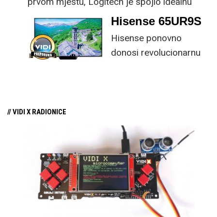
prvom mjestu, Logitech je spojio idealnu
kombinaciju tipkovnice i miša s naprednim
Hisense 65UR9S
funkcijama.
Hisense ponovno
donosi revolucionarnu
tehnologiju na tržište
samo par mjeseci od
njezina predstavljanja.
// VIDI X RADIONICE