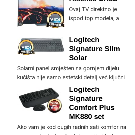
specifikacije, no
Ovaj TV direktno je
istovremeno
ispod top modela, a
implementirao
prednost mu je što za
nadogradnje koje su
male ustupke možete
ključne svakom
Logitech
osjetno uštedjeti pri
korisniku.
Signature Slim
kupnji.
Solar
Solarni panel smješten na gornjem dijelu
kućišta nije samo estetski detalj već ključni
dio koncepta ovog proizvoda, jer koristi
Logitech
energiju prirodnog ili umjetnog svjetla za
Signature
rad.
Comfort Plus
MK880 set
Ako vam je kod dugih radnih sati komfor na