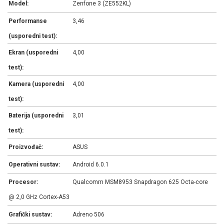
Model:
Zenfone 3 (ZE552KL)
Performanse
3,46
(usporedni test):
Ekran (usporedni
4,00
test):
Kamera (usporedni
4,00
test):
Baterija (usporedni
3,01
test):
Proizvođač:
ASUS
Operativni sustav:
Android 6.0.1
Procesor:
Qualcomm MSM8953 Snapdragon 625 Octa-core
@ 2,0 GHz Cortex-A53
Grafički sustav:
Adreno 506