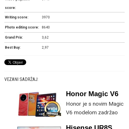
score:
Writing score:
3970
Photo editing score:
8640
Grand Prix:
3,62
Best Buy:
2,97
VEZANI SADRŽAJ:
Honor Magic V6
Honor je s novim Magic
V6 modelom zadržao
provjerene
Hisense UR8S