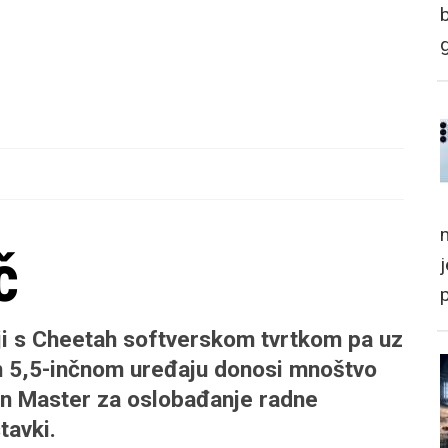
m
č
ji s Cheetah softverskom tvrtkom pa uz
m 5,5-inčnom uređaju donosi mnoštvo
ean Master za oslobađanje radne
tavki.