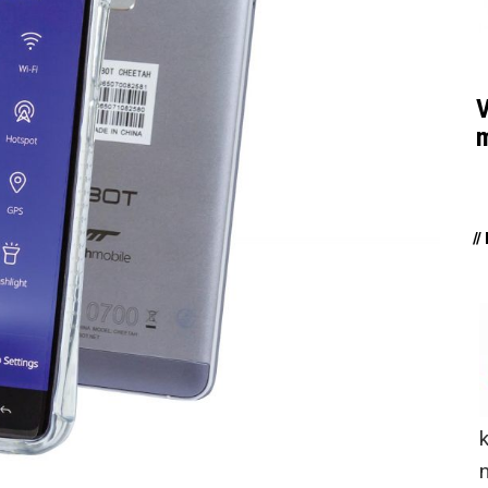
V
m
/
n