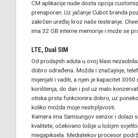
CM aplikacije nude dosta opcija customizi
prenaporan. Uz jačanje Cubot branda poz
zakrčen uređaj kroz naše testiranje. Cheet
ima 32 GB interne memorije i može se pr
LTE, Dual SIM
Od prodajnih aduta u ovoj klasi nezaobila
dobro odrađena. Možda i značajnije, tele
mijenjati i vaditi, a njen je kapacitet 30
korištenja, do dan i pol uz malo konzerva
otiska prsta funkcionira dobro, uz pone
koliko možda moje nestrpljivosti.
Kamera ima Samsungov senzor i dolazi s 
kvalitete, očekivano lošije u lošijim svje
megapiksela. Mediatekov procesor podržav