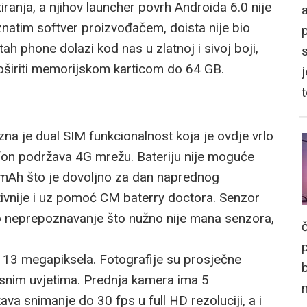
ranja, a njihov launcher povrh Androida 6.0 nije
a
natim softver proizvođačem, doista nije bio
ah phone dolazi kod nas u zlatnoj i sivoj boji,
oširiti memorijskom karticom do 64 GB.
j
zna je dual SIM funkcionalnost koja je ovdje vrlo
fon podržava 4G mrežu. Bateriju nije moguće
50 mAh što je dovoljno za dan naprednog
tivnije i uz pomoć CM baterry doctora. Senzor
ko neprepoznavanje što nužno nije mana senzora,
13 megapiksela. Fotografije su prosječne
tlosnim uvjetima. Prednja kamera ima 5
a snimanje do 30 fps u full HD rezoluciji, a i