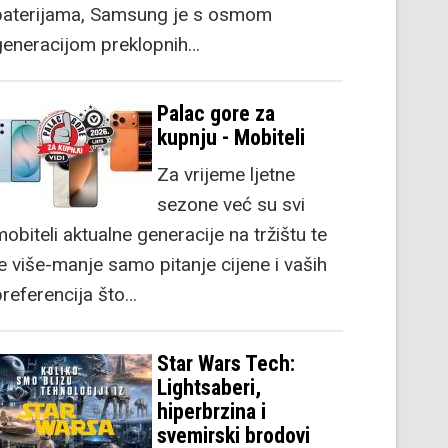
baterijama, Samsung je s osmom
generacijom preklopnih…
Palac gore za
kupnju - Mobiteli
Za vrijeme ljetne
sezone već su svi
obiteli aktualne generacije na tržištu te
je više-manje samo pitanje cijene i vaših
preferencija što…
Star Wars Tech:
Lightsaberi,
hiperbrzina i
svemirski brodovi