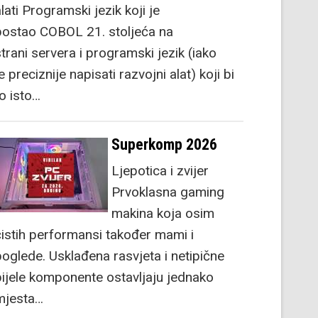
lati Programski jezik koji je
postao COBOL 21. stoljeća na
strani servera i programski jezik (iako
e preciznije napisati razvojni alat) koji bi
to isto…
Superkomp 2026
Ljepotica i zvijer
Prvoklasna gaming
makina koja osim
čistih performansi također mami i
poglede. Usklađena rasvjeta i netipične
bijele komponente ostavljaju jednako
mjesta…