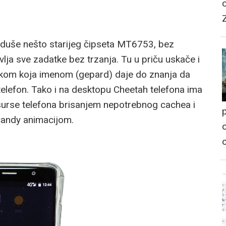
duše nešto starijeg čipseta MT6753, bez
ja sve zadatke bez trzanja. Tu u priču uskače i
tkom koja imenom (gepard) daje do znanja da
 telefon. Tako i na desktopu Cheetah telefona ima
surse telefona brisanjem nepotrebnog cachea i
p
candy animacijom.
o