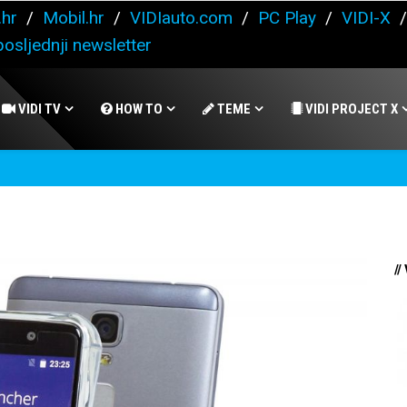
.hr
/
Mobil.hr
/
VIDIauto.com
/
PC Play
/
VIDI-X
osljednji newsletter
VIDI TV
HOW TO
TEME
VIDI PROJECT X
//