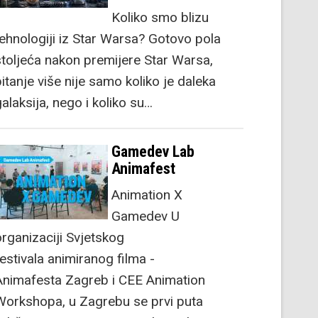
Koliko smo blizu
tehnologiji iz Star Warsa? Gotovo pola
stoljeća nakon premijere Star Warsa,
itanje više nije samo koliko je daleka
alaksija, nego i koliko su…
Gamedev Lab
Animafest
Animation X
Gamedev U
organizaciji Svjetskog
festivala animiranog filma -
Animafesta Zagreb i CEE Animation
Workshopa, u Zagrebu se prvi puta