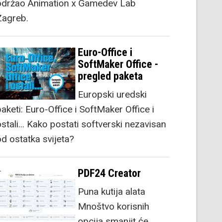
održao Animation x Gamedev Lab
Zagreb.
Euro-Office i
SoftMaker Office -
pregled paketa
Europski uredski
aketi: Euro-Office i SoftMaker Office i
stali... Kako postati softverski nezavisan
od ostatka svijeta?
PDF24 Creator
Puna kutija alata
Mnoštvo korisnih
opcija smanjit će