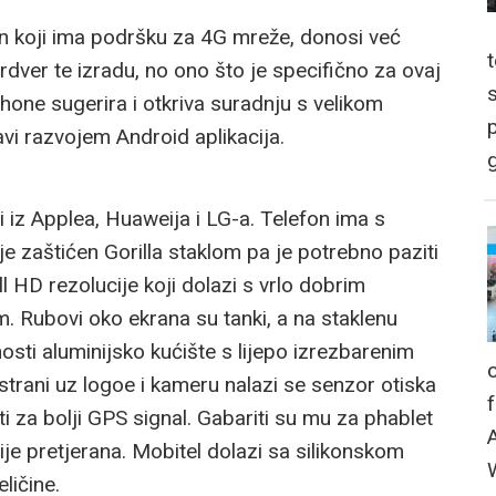
fon koji ima podršku za 4G mreže, donosi već
rdver te izradu, no ono što je specifično za ovaj
one sugerira i otkriva suradnju s velikom
p
i razvojem Android aplikacija.
g
ri iz Applea, Huaweija i LG-a. Telefon ima s
nije zaštićen Gorilla staklom pa je potrebno paziti
ull HD rezolucije koji dolazi s vrlo dobrim
m. Rubovi oko ekrana su tanki, a na staklenu
sti aluminijsko kućište s lijepo izrezbarenim
strani uz logoe i kameru nalazi se senzor otiska
sti za bolji GPS signal. Gabariti su mu za phablet
je pretjerana. Mobitel dolazi sa silikonskom
ličine.