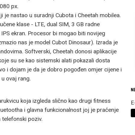
1080 px.
i je nastao u suradnji Cubota i Cheetah mobilea.
učene klase - LTE, dual SIM, 3 GB radne
i IPS ekran. Procesor bi mogao biti novijeg
zmazio nas je model Cubot Dinosaur). Izrada je
andovima. Softverski, Cheetah donosi aplikacije
je su se kao sistemski alati pokazali dosta
jivo i dojam je da je dobro pogođen omjer cijene i
 u ovaj rang.
N
ukvicu koja izgleda slično kao drugi fitness
E
etootha i glavna funkcionalnost joj je praćenje
a telefonski poziv.