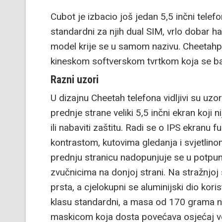
Cubot je izbacio još jedan 5,5 inčni tele
standardni za njih dual SIM, vrlo dobar ha
model krije se u samom nazivu. Cheetahph
kineskom softverskom tvrtkom koja se bav
Razni uzori
U dizajnu Cheetah telefona vidljivi su uzo
prednje strane veliki 5,5 inčni ekran koji 
ili nabaviti zaštitu. Radi se o IPS ekranu f
kontrastom, kutovima gledanja i svjetlino
prednju stranicu nadopunjuje se u potpuno
zvučnicima na donjoj strani. Na stražnjoj 
prsta, a cjelokupni se aluminijski dio kori
klasu standardni, a masa od 170 grama ni
maskicom koja dosta povećava osjećaj ve