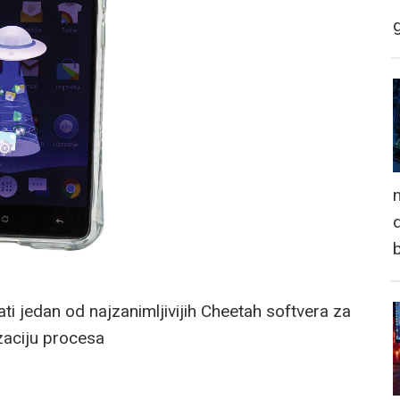
n
d
i jedan od najzanimljivijih Cheetah softvera za
zaciju procesa