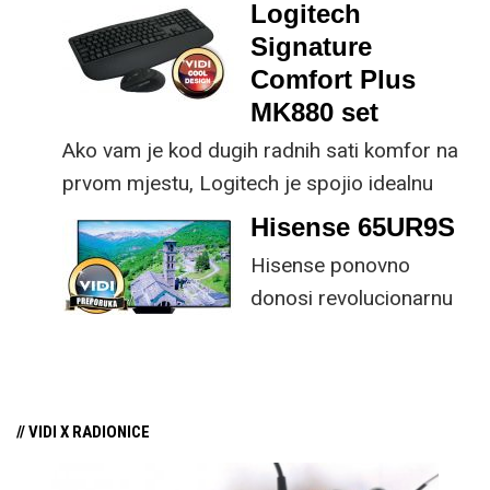
dio koncepta ovog proizvoda, jer koristi
Logitech
energiju prirodnog ili umjetnog svjetla za
Signature
rad.
Comfort Plus
MK880 set
Ako vam je kod dugih radnih sati komfor na
prvom mjestu, Logitech je spojio idealnu
kombinaciju tipkovnice i miša s naprednim
Hisense 65UR9S
funkcijama.
Hisense ponovno
donosi revolucionarnu
tehnologiju na tržište
samo par mjeseci od
njezina predstavljanja.
// VIDI X RADIONICE