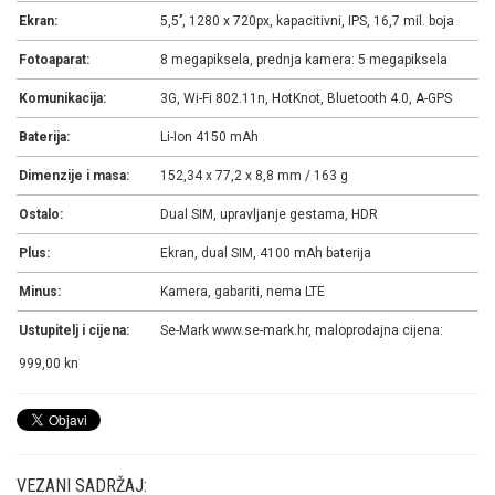
Ekran:
5,5’’, 1280 x 720px, kapacitivni, IPS, 16,7 mil. boja
Fotoaparat:
8 megapiksela, prednja kamera: 5 megapiksela
Komunikacija:
3G, Wi-Fi 802.11n, HotKnot, Bluetooth 4.0, A-GPS
Baterija:
Li-Ion 4150 mAh
Dimenzije i masa:
152,34 x 77,2 x 8,8 mm / 163 g
Ostalo:
Dual SIM, upravljanje gestama, HDR
Plus:
Ekran, dual SIM, 4100 mAh baterija
Minus:
Kamera, gabariti, nema LTE
Ustupitelj i cijena:
Se-Mark www.se-mark.hr, maloprodajna cijena:
999,00 kn
VEZANI SADRŽAJ: