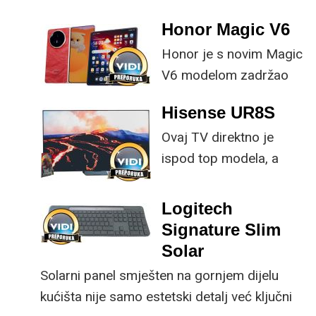
Honor Magic V6
Honor je s novim Magic
V6 modelom zadržao
provjerene
Hisense UR8S
specifikacije, no
Ovaj TV direktno je
istovremeno
ispod top modela, a
implementirao
prednost mu je što za
nadogradnje koje su
male ustupke možete
ključne svakom
Logitech
osjetno uštedjeti pri
korisniku.
Signature Slim
kupnji.
Solar
Solarni panel smješten na gornjem dijelu
kućišta nije samo estetski detalj već ključni