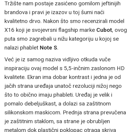
Tržište nam postaje zasićeno gomilom jeftinijih
brandova i pravi je izazov u toj šumi naći
kvalitetno drvo. Nakon što smo recenzirali model
X16 koji je svojevrsni flagship marke
Cubot
, ovog
puta smo zagrebali u nižu kategoriju u kojoj se
nalazi phablet
Note S
.
Već je iz samog naziva vidljivo otkuda vuče
inspiraciju ovaj model s 5,5-inčnim zaslonom HD
kvalitete. Ekran ima dobar kontrast i jedna je od
jačih strana uređaja unatoč rezoluciji nižoj nego
što to obično imaju phableti. Uređaj je velik i
pomalo debeljuškast, a dolazi sa zaštitnom
silikonskom maskicom. Prednja strana prevučena
je zaštitnim staklom, sa strane je obrubljen
metalom dok plastični poklopac otraga skriva