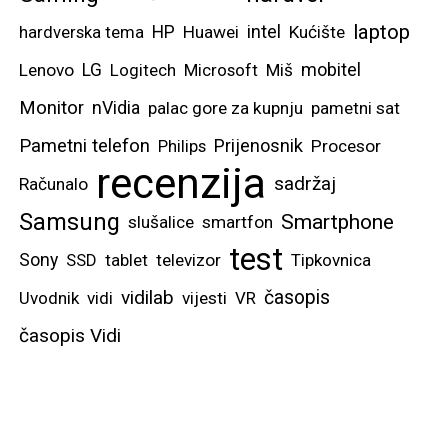
laptop
intel
hardverska tema
HP
Huawei
Kućište
mobitel
Lenovo
LG
Logitech
Microsoft
Miš
Monitor
nVidia
palac gore za kupnju
pametni sat
Pametni telefon
Prijenosnik
Philips
Procesor
recenzija
sadržaj
Računalo
Samsung
Smartphone
slušalice
smartfon
test
Sony
SSD
tablet
televizor
Tipkovnica
vidilab
časopis
Uvodnik
vidi
vijesti
VR
časopis Vidi