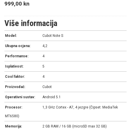
999,00 kn
Više informacija
Model:
Cubot Note S
Ukupna ocjena:
4,2
Performanse:
4
Isplativost:
5
Cool faktor:
4
Proizvođač:
Cubot
Operativni sustav:
Android 5.1
Procesor:
1,3 GHz Cortex - A7, 4 jezgre (Čipset: MediaTek
MT6580)
Memorija:
2 GB RAM / 16 GB (microSD max 32 GB)