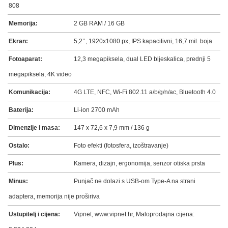
808
Memorija:
2 GB RAM / 16 GB
Ekran:
5,2’’, 1920x1080 px, IPS kapacitivni, 16,7 mil. boja
Fotoaparat:
12,3 megapiksela, dual LED bljeskalica, prednji 5
megapiksela, 4K video
Komunikacija:
4G LTE, NFC, Wi-Fi 802.11 a/b/g/n/ac, Bluetooth 4.0
Baterija:
Li-ion 2700 mAh
Dimenzije i masa:
147 x 72,6 x 7,9 mm / 136 g
Ostalo:
Foto efekti (fotosfera, izoštravanje)
Plus:
Kamera, dizajn, ergonomija, senzor otiska prsta
Minus:
Punjač ne dolazi s USB-om Type-A na strani
adaptera, memorija nije proširiva
Ustupitelj i cijena:
Vipnet, www.vipnet.hr, Maloprodajna cijena: