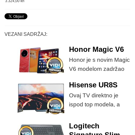
3.324,00 kn
VEZANI SADRŽAJ:
Honor Magic V6
Honor je s novim Magic
V6 modelom zadržao
provjerene
Hisense UR8S
specifikacije, no
Ovaj TV direktno je
istovremeno
ispod top modela, a
implementirao
prednost mu je što za
nadogradnje koje su
male ustupke možete
ključne svakom
Logitech
osjetno uštedjeti pri
korisniku.
Signature Slim