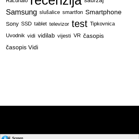
recenzija
sadržaj
Računalo
Samsung
Smartphone
slušalice
smartfon
test
Sony
SSD
tablet
televizor
Tipkovnica
vidilab
časopis
Uvodnik
vidi
vijesti
VR
časopis Vidi