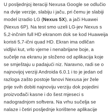
U posljednjoj iteraciji Nexusa Google se odlučio
na dvije verzije, slabiju i jaču, pri čemu je slabiji
model izradio LG (
Nexus 5X
), a jači Huawei
(Nexus 6P). Na test smo uzeli LG-jev Nexus s
5,2-inčnim full HD ekranom dok se kod Huaweija
koristi 5,7-ični quad HD. Ekran ima odličan
vidljivi kut, vrlo vjerne i nenabrijane boje, a
sučelje na ekranu je složeno od aplikacija koje
se smještaju u padajući niz. Naravno, radi se o
najnovijoj verziji Androida 6.0.1 i to je jedan od
razloga zašto postoje fanovi Nexusa jer žele
prije svih dobiti najnoviju verziju dok pojedini
proizvođači kasne i do šest mjeseci s
nadogradnjom softvera. Na vrhu sučelja se
nalaze i četiri posljednje korištene aplikacije