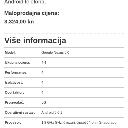
Android telefona.
Maloprodajna cijena:
3.324,00 kn
Više informacija
Model:
Google Nexus 5X
Ukupna ocjena:
4,4
Performanse:
4
Isplativost:
4
Cool faktor:
4
Proizvođač:
LG
Operativni sustav:
Android 6.0.1
Procesor:
1,8 GHz GHz, 6 jezgri, čipset 64-bitni Snapdragon