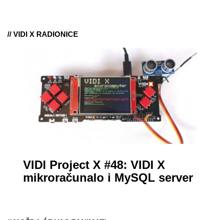
samo par mjeseci od
njezina predstavljanja.
// VIDI X RADIONICE
VIDI Project X #48: VIDI X
mikroračunalo i MySQL server