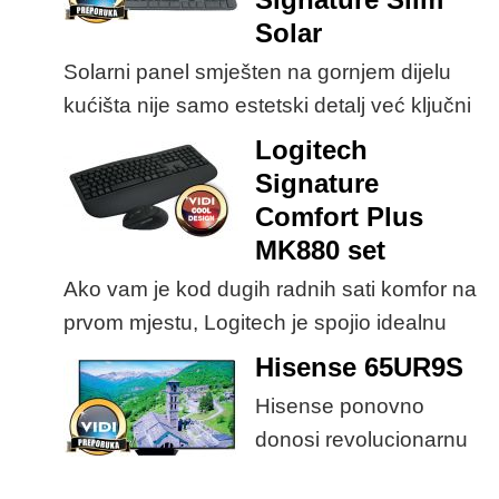
kupnji.
Solar
Solarni panel smješten na gornjem dijelu
kućišta nije samo estetski detalj već ključni
dio koncepta ovog proizvoda, jer koristi
Logitech
energiju prirodnog ili umjetnog svjetla za
Signature
rad.
Comfort Plus
MK880 set
Ako vam je kod dugih radnih sati komfor na
prvom mjestu, Logitech je spojio idealnu
kombinaciju tipkovnice i miša s naprednim
Hisense 65UR9S
funkcijama.
Hisense ponovno
donosi revolucionarnu
tehnologiju na tržište