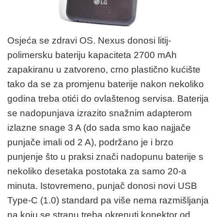
Osjeća se zdravi OS. Nexus donosi litij-
polimersku bateriju kapaciteta 2700 mAh
zapakiranu u zatvoreno, crno plastično kućište
tako da se za promjenu baterije nakon nekoliko
godina treba otići do ovlaštenog servisa. Baterija
se nadopunjava izrazito snažnim adapterom
izlazne snage 3 A (do sada smo kao najjače
punjače imali od 2 A), podržano je i brzo
punjenje što u praksi znači nadopunu baterije s
nekoliko desetaka postotaka za samo 20-a
minuta. Istovremeno, punjač donosi novi USB
Type-C (1.0) standard pa više nema razmišljanja
na koju se stranu treba okrenuti konektor od