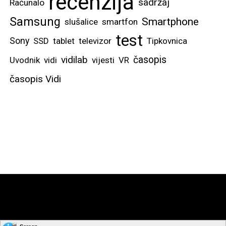
recenzija
sadržaj
Računalo
Samsung
Smartphone
slušalice
smartfon
test
Sony
SSD
tablet
televizor
Tipkovnica
vidilab
časopis
Uvodnik
vidi
vijesti
VR
časopis Vidi