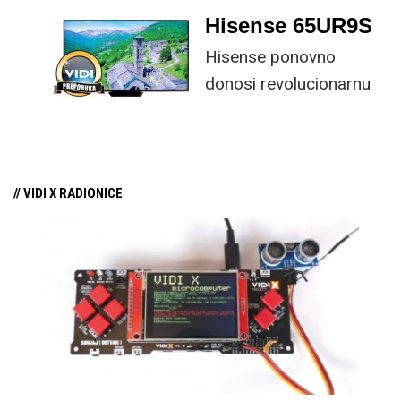
kombinaciju tipkovnice i miša s naprednim
Hisense 65UR9S
funkcijama.
Hisense ponovno
donosi revolucionarnu
tehnologiju na tržište
samo par mjeseci od
njezina predstavljanja.
// VIDI X RADIONICE