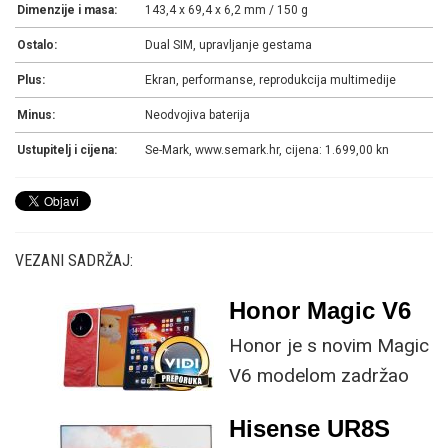
Dimenzije i masa:
143,4 x 69,4 x 6,2 mm / 150 g
Ostalo:
Dual SIM, upravljanje gestama
Plus:
Ekran, performanse, reprodukcija multimedije
Minus:
Neodvojiva baterija
Ustupitelj i cijena:
Se-Mark, www.semark.hr, cijena: 1.699,00 kn
VEZANI SADRŽAJ:
Honor Magic V6
Honor je s novim Magic
V6 modelom zadržao
provjerene
Hisense UR8S
specifikacije, no