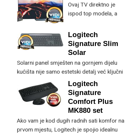
Ovaj TV direktno je
istovremeno
ispod top modela, a
implementirao
prednost mu je što za
nadogradnje koje su
male ustupke možete
ključne svakom
Logitech
osjetno uštedjeti pri
korisniku.
Signature Slim
kupnji.
Solar
Solarni panel smješten na gornjem dijelu
kućišta nije samo estetski detalj već ključni
dio koncepta ovog proizvoda, jer koristi
Logitech
energiju prirodnog ili umjetnog svjetla za
Signature
rad.
Comfort Plus
MK880 set
Ako vam je kod dugih radnih sati komfor na
prvom mjestu, Logitech je spojio idealnu