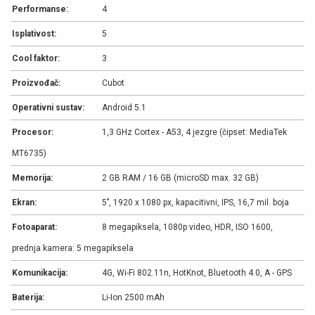
Performanse:
4
Isplativost:
5
Cool faktor:
3
Proizvođač:
Cubot
Operativni sustav:
Android 5.1
Procesor:
1,3 GHz Cortex - A53, 4 jezgre (čipset: MediaTek
MT6735)
Memorija:
2 GB RAM / 16 GB (microSD max. 32 GB)
Ekran:
5’’, 1920 x 1080 px, kapacitivni, IPS, 16,7 mil. boja
Fotoaparat:
8 megapiksela, 1080p video, HDR, ISO 1600,
prednja kamera: 5 megapiksela
Komunikacija:
4G, Wi-Fi 802.11n, HotKnot, Bluetooth 4.0, A - GPS
Baterija:
Li-Ion 2500 mAh