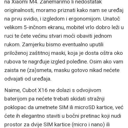
na Xiaomi M4. Zanemarimo li nedostatak
originalnosti, moramo priznati kako nam se uređaj
na prvu svidio, i izgledom i ergonomijom. Unatoč
velikom 5-inčnom ekranu, mobitel vrlo dobro leži u
ruci te ćete većinu stvari moći obaviti jednom
rukom. Zamjerku bismo eventualno uputili
priloženoj zaštitnoj maski, koja je dosta oštra oko
rubova te nagrđuje izgled poleđine. Osim ako vam
zaista ne (za)smeta, masku gotovo nikad nećete
odvajati od uređaja.
Naime, Cubot X16 ne dolazi s odvojivom
baterijom pa nećete trebati skidati stražnji
poklopac da umetnete SIM ili microSD kartice, već
ćete ih elegantno staviti u bočni pretinac koji nudi
prostor za dvije SIM kartice (micro i nano) ili