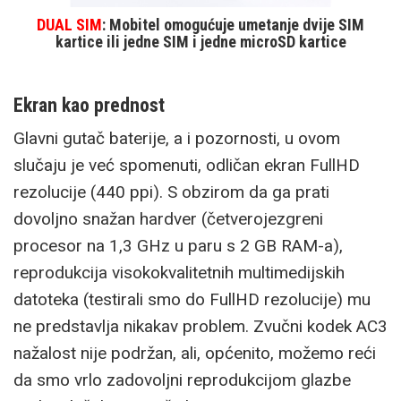
DUAL SIM
: Mobitel omogućuje umetanje dvije SIM
kartice ili jedne SIM i jedne microSD kartice
Ekran kao prednost
Glavni gutač baterije, a i pozornosti, u ovom
slučaju je već spomenuti, odličan ekran FullHD
rezolucije (440 ppi). S obzirom da ga prati
dovoljno snažan hardver (četverojezgreni
procesor na 1,3 GHz u paru s 2 GB RAM-a),
reprodukcija visokokvalitetnih multimedijskih
datoteka (testirali smo do FullHD rezolucije) mu
ne predstavlja nikakav problem. Zvučni kodek AC3
nažalost nije podržan, ali, općenito, možemo reći
da smo vrlo zadovoljni reprodukcijom glazbe