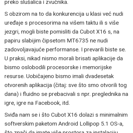
preko slušalica i zvučnika.
S obzirom na to da konkurencija u klasi već nudi
uređaje s procesorima na višem taktu ili s više
jezgri, mogli biste pomisliti da Cubot X16 s, na
papiru slabijim čipsetom MT6735 ne nudi
zadovoljavajuće performanse. I prevarili biste se.
U praksi, nikad nismo morali brisati aplikacije da
bismo oslobodili procesorske i memorijske
resurse. Uobičajeno bismo imali dvadesetak
otvorenih aplikacija (čitaj: sve što smo otvorili tog
dana) i fluidno se prebacivali s npr. preglednika na
igre, igre na Facebook, itd.
Sviđa nam se i što Cubot X16 dolazi s minimalnim
softverskim paketom Android Lollipop 5.1 OS-a,
što znači da imate više prostora za instalaciju