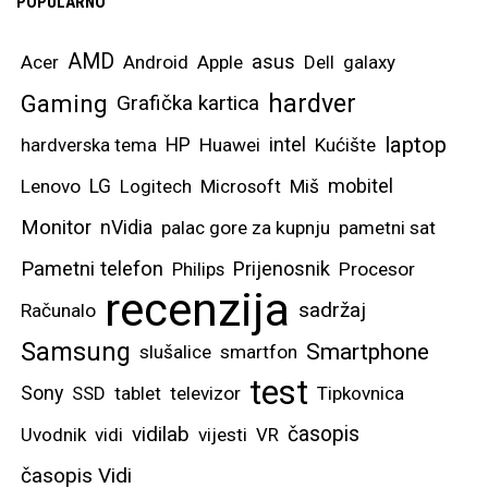
POPULARNO
AMD
asus
Acer
Android
Apple
Dell
galaxy
hardver
Gaming
Grafička kartica
laptop
intel
hardverska tema
HP
Huawei
Kućište
mobitel
Lenovo
LG
Logitech
Microsoft
Miš
Monitor
nVidia
palac gore za kupnju
pametni sat
Pametni telefon
Prijenosnik
Philips
Procesor
recenzija
sadržaj
Računalo
Samsung
Smartphone
slušalice
smartfon
test
Sony
SSD
tablet
televizor
Tipkovnica
vidilab
časopis
Uvodnik
vidi
vijesti
VR
časopis Vidi