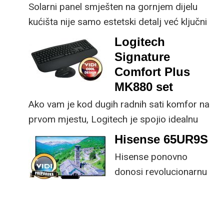
Solarni panel smješten na gornjem dijelu
kućišta nije samo estetski detalj već ključni
dio koncepta ovog proizvoda, jer koristi
Logitech
energiju prirodnog ili umjetnog svjetla za
Signature
rad.
Comfort Plus
MK880 set
Ako vam je kod dugih radnih sati komfor na
prvom mjestu, Logitech je spojio idealnu
kombinaciju tipkovnice i miša s naprednim
Hisense 65UR9S
funkcijama.
Hisense ponovno
donosi revolucionarnu
tehnologiju na tržište
samo par mjeseci od
njezina predstavljanja.