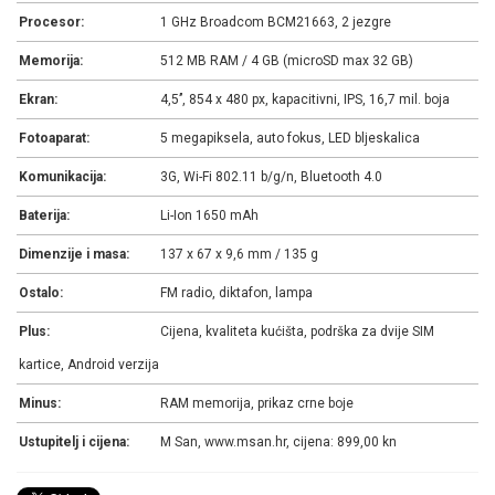
Procesor:
1 GHz Broadcom BCM21663, 2 jezgre
Memorija:
512 MB RAM / 4 GB (microSD max 32 GB)
Ekran:
4,5’’, 854 x 480 px, kapacitivni, IPS, 16,7 mil. boja
Fotoaparat:
5 megapiksela, auto fokus, LED bljeskalica
Komunikacija:
3G, Wi-Fi 802.11 b/g/n, Bluetooth 4.0
Baterija:
Li-Ion 1650 mAh
Dimenzije i masa:
137 x 67 x 9,6 mm / 135 g
Ostalo:
FM radio, diktafon, lampa
Plus:
Cijena, kvaliteta kućišta, podrška za dvije SIM
kartice, Android verzija
Minus:
RAM memorija, prikaz crne boje
Ustupitelj i cijena:
M San, www.msan.hr, cijena: 899,00 kn