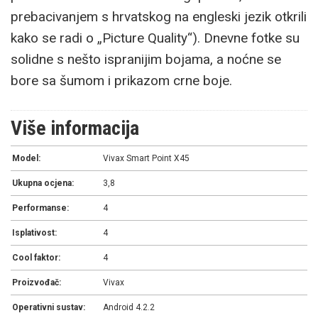
prebacivanjem s hrvatskog na engleski jezik otkrili
kako se radi o „Picture Quality“). Dnevne fotke su
solidne s nešto ispranijim bojama, a noćne se
bore sa šumom i prikazom crne boje.
Više informacija
Model:
Vivax Smart Point X45
Ukupna ocjena:
3,8
Performanse:
4
Isplativost:
4
Cool faktor:
4
Proizvođač:
Vivax
Operativni sustav:
Android 4.2.2