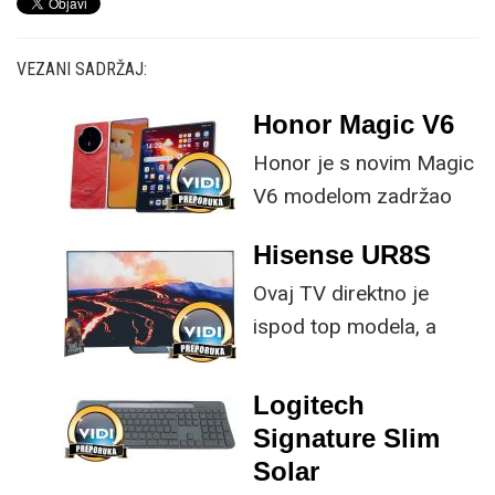
VEZANI SADRŽAJ:
Honor Magic V6
Honor je s novim Magic
V6 modelom zadržao
provjerene
Hisense UR8S
specifikacije, no
Ovaj TV direktno je
istovremeno
ispod top modela, a
implementirao
prednost mu je što za
nadogradnje koje su
male ustupke možete
ključne svakom
Logitech
osjetno uštedjeti pri
korisniku.
Signature Slim
kupnji.
Solar