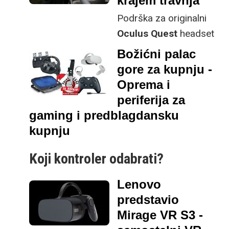
krajem travnja
Podrška za originalni
Oculus Quest
headset
uskoro će završiti jer je
Božićni palac
Meta
poslala email
gore za kupnju -
developerima
Oprema i
obavještavajući ih o
periferija za
budućim planovima
gaming i predblagdansku
tvrtke za uređaj.
kupnju
Koji kontroler odabrati?
Ako imate strastvenog gamera u životu,
Lenovo
opcije poklona svakako su velike s obzirom
predstavio
na brojne dodatke koje proizvođači nude.
Mirage VR S3 -
Lagano je i otići poprilično visoko u cijeni pa