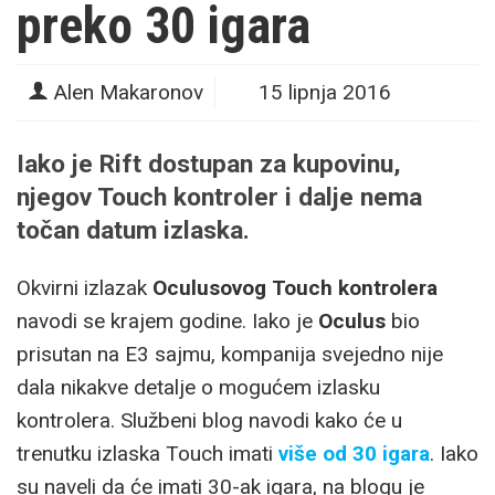
preko 30 igara
Alen Makaronov
15 lipnja 2016
Iako je Rift dostupan za kupovinu,
njegov Touch kontroler i dalje nema
točan datum izlaska.
Okvirni izlazak
Oculusovog Touch kontrolera
navodi se krajem godine. Iako je
Oculus
bio
prisutan na E3 sajmu, kompanija svejedno nije
dala nikakve detalje o mogućem izlasku
kontrolera. Službeni blog navodi kako će u
trenutku izlaska Touch imati
više od 30 igara
. Iako
su naveli da će imati 30-ak igara, na blogu je