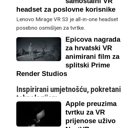
samostalni VR
nije loša ideja “učipiti se” s ostatkom ekipe
headset za poslovne korisnike
za nešto pouzdanije poklone, ako ste
Lenovo Mirage VR S3 je all-in-one headset
naravno u mogućnosti.
posebno osmišljen za tvrtke.
Epicova nagrada
za hrvatski VR
animirani film za
splitski Prime
Render Studios
Inspirirani umjetnošću, pokretani
tehnologijom
Apple preuzima
Hrvatski studio za računalnu grafiku i
tvrtku za VR
animaciju osvojio je
Epic Mega Grant
prijenose uživo
nagradu
za VR animirani film rađen u Unreal