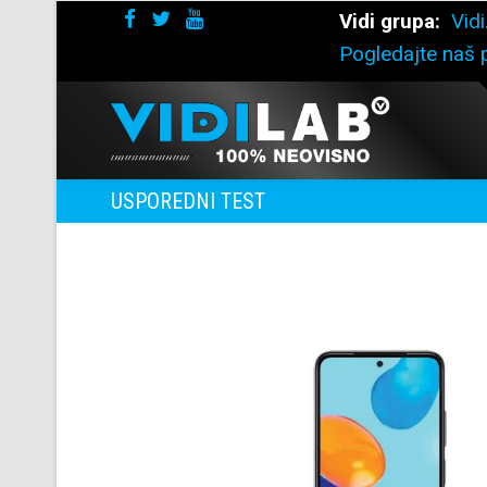
Vidi grupa:
Vidi
Pogledajte naš p
USPOREDNI TEST