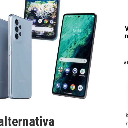
V
m
/
alternativa
n