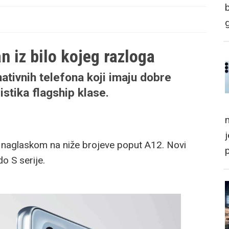
n iz bilo kojeg razloga
nativnih telefona koji imaju dobre
stika flagship klase.
m
s naglaskom na niže brojeve poput A12. Novi
o S serije.