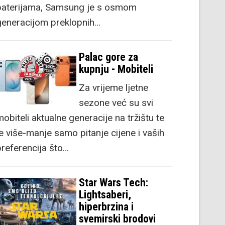
baterijama, Samsung je s osmom
generacijom preklopnih…
Palac gore za
kupnju - Mobiteli
Za vrijeme ljetne
sezone već su svi
obiteli aktualne generacije na tržištu te
je više-manje samo pitanje cijene i vaših
preferencija što…
Star Wars Tech:
Lightsaberi,
hiperbrzina i
svemirski brodovi