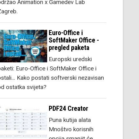
održao Animation x Gamedev Lab
Zagreb.
Euro-Office i
SoftMaker Office -
pregled paketa
Europski uredski
aketi: Euro-Office i SoftMaker Office i
stali... Kako postati softverski nezavisan
od ostatka svijeta?
PDF24 Creator
Puna kutija alata
Mnoštvo korisnih
opcija smanjit će