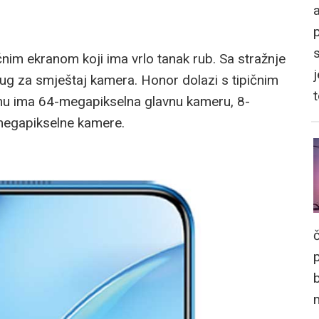
a
nčnim ekranom koji ima vrlo tanak rub. Sa stražnje
j
krug za smještaj kamera. Honor dolazi s tipičnim
mu ima 64-megapikselna glavnu kameru, 8-
-megapikselne kamere.