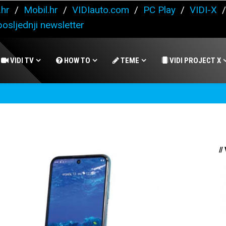
.hr
/
Mobil.hr
/
VIDIauto.com
/
PC Play
/
VIDI-X
osljednji newsletter
VIDI TV
HOW TO
TEME
VIDI PROJECT X
//