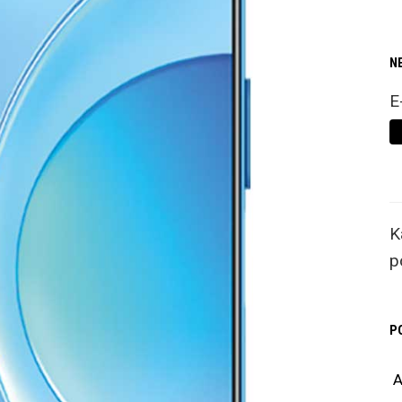
N
E
K
p
P
A