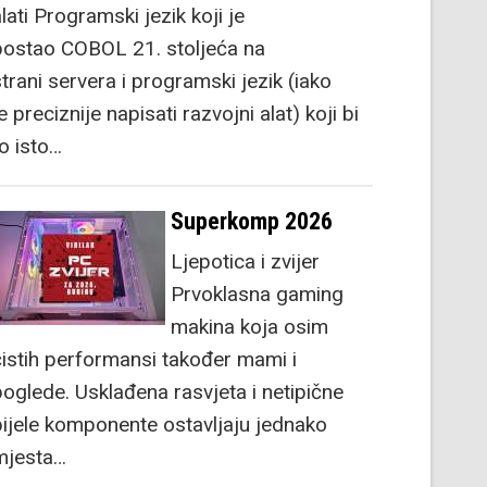
lati Programski jezik koji je
postao COBOL 21. stoljeća na
strani servera i programski jezik (iako
e preciznije napisati razvojni alat) koji bi
to isto…
Superkomp 2026
Ljepotica i zvijer
Prvoklasna gaming
makina koja osim
čistih performansi također mami i
poglede. Usklađena rasvjeta i netipične
bijele komponente ostavljaju jednako
mjesta…