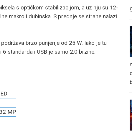
sela s optičkom stabilizacijom, a uz nju su 12-
lne makro i dubinska. S prednje se strane nalazi
 podržava brzo punjenje od 25 W. Iako je tu
i 6 standarda i USB je samo 2.0 brzine.
n
d
LED
32 MP