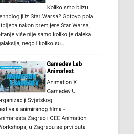
Koliko smo blizu
tehnologiji iz Star Warsa? Gotovo pola
stoljeća nakon premijere Star Warsa,
itanje više nije samo koliko je daleka
alaksija, nego i koliko su…
Gamedev Lab
Animafest
Animation X
Gamedev U
organizaciji Svjetskog
festivala animiranog filma -
Animafesta Zagreb i CEE Animation
Workshopa, u Zagrebu se prvi puta