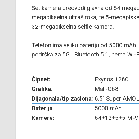
Set kamera predvodi glavna od 64 megapik
megapikselna ultraširoka, te 5-megapiske
32-megapikselna selfie kamera.
Telefon ima veliku bateriju od 5000 mAh i
podrška za 5G i Bluetooth 5.1, nema Wi-F
Čipset:
Exynos 1280
Grafika
:
Mali-G68
Dijagonala/tip zaslona:
6.5" Super AMO
Baterija
:
5000 mAh
Kamere:
64+12+5+5 MP/