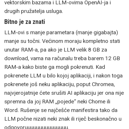
vektorskim bazama i LLM-ovima OpenAI-ja i
drugih pružatelja usluga.
Bitno je za znati
LLM-ovi s manje parametara (manje gigabajta)
manje su točni. Većinom moraju kompletno stati
unutar RAM-a, pa ako je LLM velik 8 GB za
download, vama na računalu treba barem 12 GB
RAM-a kako biste ga mogli pokrenuti. Kad
pokrenete LLM u bilo kojoj aplikaciji, i nakon toga
pokrenete još neku aplikaciju, poput Chromea,
najvjerojatnije ćete srušiti AI aplikaciju jer ona nije
spremna da joj RAM „pojede“ neki Chome ili
Word. Rušenje se najčešće manifestira tako da
LLM počne nizati neki znak ili riječ beskonačno u
odgovoruuuuuuuuuuuuuuu.