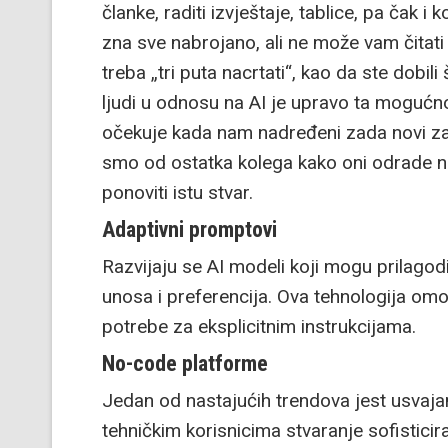
članke, raditi izvještaje, tablice, pa čak 
zna sve nabrojano, ali ne može vam čitati
treba „tri puta nacrtati“, kao da ste dobili
ljudi u odnosu na AI je upravo ta mogućn
očekuje kada nam nadređeni zada novi zadat
smo od ostatka kolega kako oni odrade ne
ponoviti istu stvar.
Adaptivni promptovi
Razvijaju se AI modeli koji mogu prilagod
unosa i preferencija. Ova tehnologija omo
potrebe za eksplicitnim instrukcijama.
No-code platforme
Jedan od nastajućih trendova jest usvaj
tehničkim korisnicima stvaranje sofistic