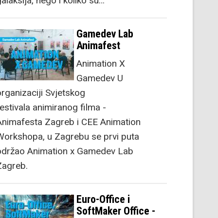
alaksija, nego i koliko su…
Gamedev Lab
Animafest
Animation X
Gamedev U
organizaciji Svjetskog
festivala animiranog filma -
Animafesta Zagreb i CEE Animation
Workshopa, u Zagrebu se prvi puta
održao Animation x Gamedev Lab
Zagreb.
Euro-Office i
SoftMaker Office -