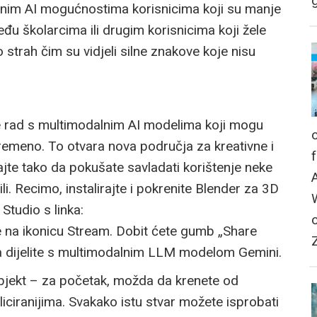
g
dnim AI mogućnostima korisnicima koji su manje
među školarcima ili drugim korisnicima koji žele
lo strah čim su vidjeli silne znakove koje nisu
 rad s multimodalnim AI modelima koji mogu
tovremeno. To otvara nova područja za kreativne i
jte tako da pokušate savladati korištenje neke
ili. Recimo, instalirajte i pokrenite Blender za 3D
Studio s linka:
e na ikonicu Stream. Dobit ćete gumb „Share
la dijelite s multimodalnim LLM modelom Gemini.
objekt – za početak, možda da krenete od
liciranijima. Svakako istu stvar možete isprobati