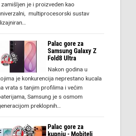
) zamišljen je i proizveden kao
univerzalni, multiprocesorski sustav
dizajniran…
Palac gore za
Samsung Galaxy Z
Fold8 Ultra
Nakon godina u
kojima je konkurencija neprestano kucala
a vrata s tanjim profilima i većim
baterijama, Samsung je s osmom
generacijom preklopnih…
Palac gore za
kupnju - Mobiteli