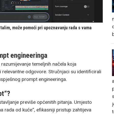
n
d
stalim, može pomoći pri upoznavanju rada s vama
ompt engineeringa
 razumijevanje temeljnih načela koja
elevantne odgovore. Stručnjaci su identificirali
 uspješnog prompt engineeringa.
a
pt“?
tavljanje previše općenitih pitanja. Umjesto
j
 rada od kuće“, efikasniji pristup zahtijeva