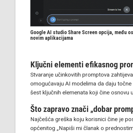
Google AI studio Share Screen opcija, među o
novim aplikacijama
Ključni elementi efikasnog pr
Stvaranje učinkovitih promptova zahtijeva
omogućavaju AI modelima da daju točne i r
šest ključnih elemenata koji čine osnovu
Što zapravo znači „dobar prom
Najčešća greška koju korisnici čine je pos
općenitog „Napiši mi članak o prednostima