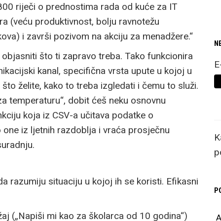
 800 riječi o prednostima rada od kuće za IT
era (veću produktivnost, bolju ravnotežu
kova) i završi pozivom na akciju za menadžere.“
N
objasniti što ti zapravo treba. Tako funkcionira
E
kacijski kanal, specifična vrsta upute u kojoj u
što želite, kako to treba izgledati i čemu to služi.
 za temperaturu“, dobit ćeš neku osnovnu
unkciju koja iz CSV-a učitava podatke o
 one iz ljetnih razdoblja i vraća prosječnu
K
suradnju.
p
 razumiju situaciju u kojoj ih se koristi. Efikasni
P
ržaj („Napiši mi kao za školarca od 10 godina“)
A