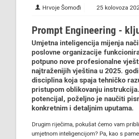
Hrvoje Šomođi
25 kolovoza 20
Prompt Engineering - klj
Umjetna inteligencija mijenja način
poslovne organizacije funkcionira
potpuno nove profesionalne vješti
najtraženijih vještina u 2025. god
disciplina koja spaja tehničko ra
pristupom oblikovanju instrukcija.
potencijal, poželjno je naučiti pis
konkretnim i detaljnim uputama.
Drugim riječima, pokušat ćemo vam približ
umjetnom inteligencijom? Pa, kao s pamet