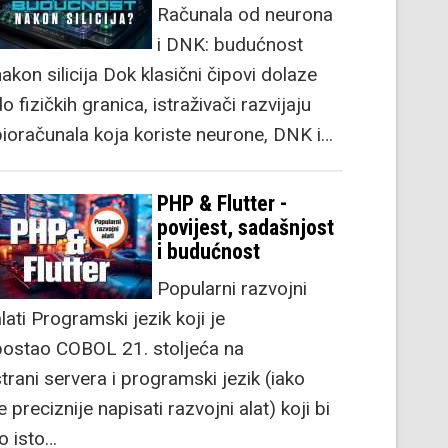
Računala od neurona
i DNK: budućnost
akon silicija Dok klasični čipovi dolaze
o fizičkih granica, istraživači razvijaju
bioračunala koja koriste neurone, DNK i…
PHP & Flutter -
povijest, sadašnjost
i budućnost
Popularni razvojni
lati Programski jezik koji je
postao COBOL 21. stoljeća na
strani servera i programski jezik (iako
e preciznije napisati razvojni alat) koji bi
to isto…