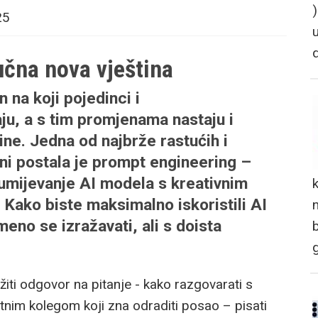
25
učna nova vještina
 na koji pojedinci i
ju, a s tim promjenama nastaju i
ne. Jedna od najbrže rastućih i
ini postala je prompt engineering –
zumijevanje AI modela s kreativnim
 Kako biste maksimalno iskoristili AI
n
meno se izražavati, ali s doista
iti odgovor na pitanje - kako razgovarati s
nim kolegom koji zna odraditi posao – pisati