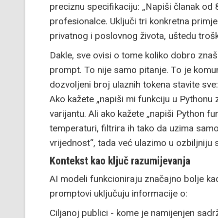
preciznu specifikaciju: „Napiši članak od
profesionalce. Uključi tri konkretna primj
privatnog i poslovnog života, uštedu troš
Dakle, sve ovisi o tome koliko dobro znaš 
prompt. To nije samo pitanje. To je komuni
dozvoljeni broj ulaznih tokena stavite sve: 
Ako kažete „napiši mi funkciju u Pythonu
varijantu. Ali ako kažete „napiši Python f
temperaturi, filtrira ih tako da uzima samo
vrijednost“, tada već ulazimo u ozbiljniju 
Kontekst kao ključ razumijevanja
AI modeli funkcioniraju značajno bolje kada
promptovi uključuju informacije o:
Ciljanoj publici - kome je namijenjen sad