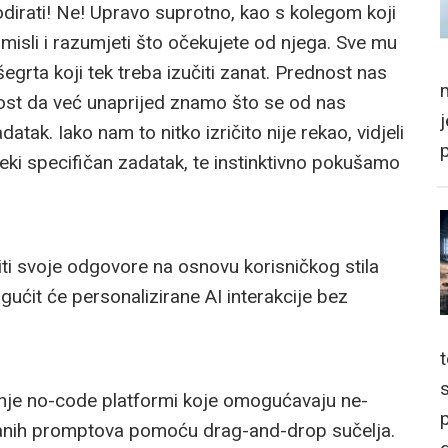
i kodirati! Ne! Upravo suprotno, kao s kolegom koji
 misli i razumjeti što očekujete od njega. Sve mu
 šegrta koji tek treba izučiti zanat. Prednost nas
m
ost da već unaprijed znamo što se od nas
ak. Iako nam to nitko izričito nije rekao, vidjeli
ki specifičan zadatak, te instinktivno pokušamo
iti svoje odgovore na osnovu korisničkog stila
gućit će personalizirane AI interakcije bez
anje no-code platformi koje omogućavaju ne-
p
iranih promptova pomoću drag-and-drop sučelja.