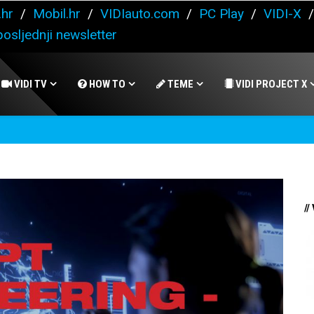
.hr
/
Mobil.hr
/
VIDIauto.com
/
PC Play
/
VIDI-X
osljednji newsletter
VIDI TV
HOW TO
TEME
VIDI PROJECT X
//