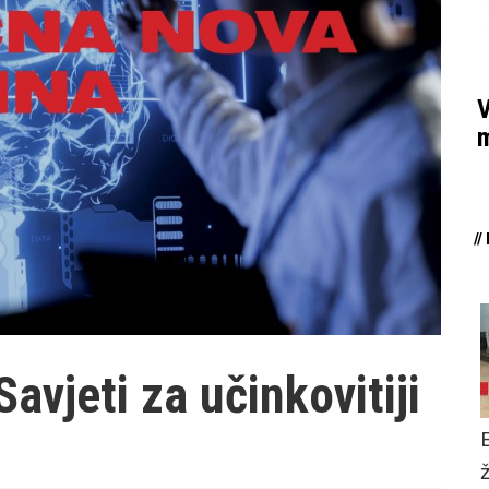
V
m
/
Savjeti za učinkovitiji