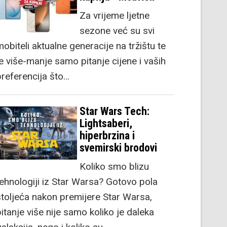
Za vrijeme ljetne
sezone već su svi
obiteli aktualne generacije na tržištu te
je više-manje samo pitanje cijene i vaših
preferencija što…
Star Wars Tech:
Lightsaberi,
hiperbrzina i
svemirski brodovi
Koliko smo blizu
tehnologiji iz Star Warsa? Gotovo pola
stoljeća nakon premijere Star Warsa,
itanje više nije samo koliko je daleka