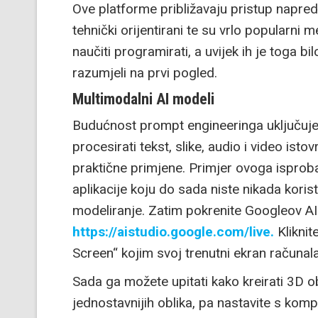
Ove platforme približavaju pristup napre
tehnički orijentirani te su vrlo popularni 
naučiti programirati, a uvijek ih je toga bi
razumjeli na prvi pogled.
Multimodalni AI modeli
Budućnost prompt engineeringa uključuje
procesirati tekst, slike, audio i video is
praktične primjene. Primjer ovoga isproba
aplikacije koju do sada niste nikada korist
modeliranje. Zatim pokrenite Googleov AI 
https://aistudio.google.com/live.
Kliknit
Screen“ kojim svoj trenutni ekran računa
Sada ga možete upitati kako kreirati 3D 
jednostavnijih oblika, pa nastavite s komp