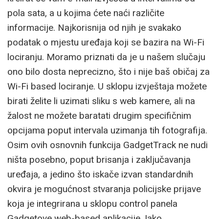
pola sata, a u kojima ćete naći različite
informacije. Najkorisnija od njih je svakako
podatak o mjestu uređaja koji se bazira na Wi-Fi
lociranju. Moramo priznati da je u našem slučaju
ono bilo dosta neprecizno, što i nije baš običaj za
Wi-Fi based lociranje. U sklopu izvještaja možete
birati želite li uzimati sliku s web kamere, ali na
žalost ne možete baratati drugim specifičnim
opcijama poput intervala uzimanja tih fotografija.
Osim ovih osnovnih funkcija GadgetTrack ne nudi
ništa posebno, poput brisanja i zaključavanja
uređaja, a jedino što iskače izvan standardnih
okvira je mogućnost stvaranja policijske prijave
koja je integrirana u sklopu control panela
Gadgetove web-based aplikacije. Iako