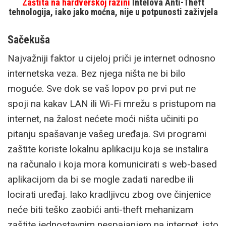
Zaštita na hardverskoj razini
Intelova Anti-Theft
tehnologija, iako jako moćna, nije u potpunosti zaživjela
Sačekuša
Najvažniji faktor u cijeloj priči je internet odnosno
internetska veza. Bez njega ništa ne bi bilo
moguće. Sve dok se vaš lopov po prvi put ne
spoji na kakav LAN ili Wi-Fi mrežu s pristupom na
internet, na žalost nećete moći ništa učiniti po
pitanju spašavanje vašeg uređaja. Svi programi
zaštite koriste lokalnu aplikaciju koja se instalira
na računalo i koja mora komunicirati s web-based
aplikacijom da bi se mogle zadati naredbe ili
locirati uređaj. Iako kradljivcu zbog ove činjenice
neće biti teško zaobići anti-theft mehanizam
zaštite jednostavnim nespajanjem na internet, isto