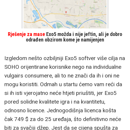
Rješenje za mase
Exo5 možda i nije jeftin, ali je dobro
odrađen obzirom kome je namijenjen
Izgledom nešto ozbiljniji Exo5 softver više cilja na
SOHO orijentirane korisnike nego na individualne
vulgairs consumere, ali to ne znači da ih i oni ne
mogu koristiti. Odmah u startu ćemo vam reći da
si ih isti vjerojatno neće htjeti priuštiti, jer Exo5
pored solidne kvalitete igra i na kvantitetu,
odnosno licence. Jednogodišnja licenca košta
čak 749 $ za do 25 uređaja, što definitivno neće
biti za svačiji džep. Jest da se cijena spušta za