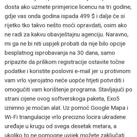
dosta ako uzmete primjerice licencu na tri godine,
gdje vas onda godina ispada 499 $ i dalje će si
rijetko tko takvo nešto moći opravdati, osim ako
ne radi za kakvu obavještajnu agenciju. Naravno,
mi ga ne bi niti uspjeli probati da nije bilo opcije
besplatnog isprobavanja na 30 dana, samo
pripazite da prilikom registracije ostavite točne
podatke i koristite poslovni e-mail jer u protivnom
vam vrlo vjerojatno neće uopće htjeti potvrditi i
omogućiti vam korištenje programa. Stavljajući po
strani cijene ovog softverskoga paketa, Exo5
iznimno je moćan alat. Uz pomoć Google Mapa i
Wi-Fi triangulacije vrlo precizno locira ukradene
uređaje u krugu od svega desetak metara, a
ukoliko to ne pomogne uvijek možete zaključati