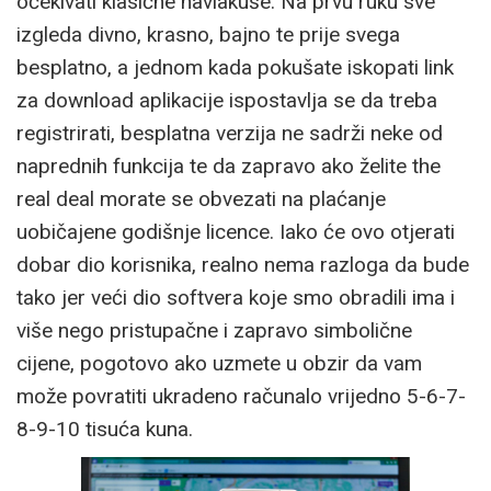
očekivati klasične navlakuše. Na prvu ruku sve
izgleda divno, krasno, bajno te prije svega
besplatno, a jednom kada pokušate iskopati link
za download aplikacije ispostavlja se da treba
registrirati, besplatna verzija ne sadrži neke od
naprednih funkcija te da zapravo ako želite the
real deal morate se obvezati na plaćanje
uobičajene godišnje licence. Iako će ovo otjerati
dobar dio korisnika, realno nema razloga da bude
tako jer veći dio softvera koje smo obradili ima i
više nego pristupačne i zapravo simbolične
cijene, pogotovo ako uzmete u obzir da vam
može povratiti ukradeno računalo vrijedno 5-6-7-
8-9-10 tisuća kuna.